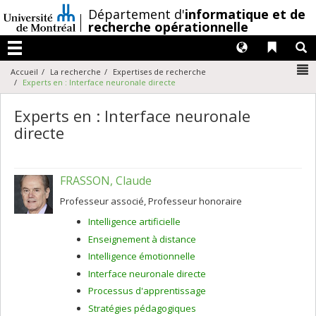
Passer
/
Département d'
informatique et de
au
recherche opérationnelle
contenu
Langues
Liens 
R
Menu
N
Accueil
La recherche
Expertises de recherche
Experts en : Interface neuronale directe
Experts en : Interface neuronale
directe
FRASSON, Claude
Professeur associé, Professeur honoraire
Intelligence artificielle
Enseignement à distance
Intelligence émotionnelle
Interface neuronale directe
Processus d'apprentissage
Stratégies pédagogiques