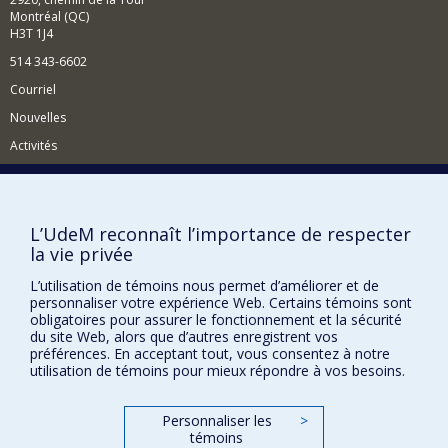
Montréal (QC)
H3T 1J4
514 343-6602
Courriel
Nouvelles
Activités
Comment soutenir le Département?
BESOIN D'AIDE?
L’UdeM reconnaît l’importance de respecter
Plan du site
la vie privée
Signaler une erreur
L’utilisation de témoins nous permet d’améliorer et de
Accessibilité
personnaliser votre expérience Web. Certains témoins sont
obligatoires pour assurer le fonctionnement et la sécurité
du site Web, alors que d’autres enregistrent vos
FACULTÉ DES ARTS ET DES SCIENCES
préférences. En acceptant tout, vous consentez à notre
utilisation de témoins pour mieux répondre à vos besoins.
Nos départements et écoles
Nos centres d'études
Personnaliser les
>
Nos programmes et cours
témoins