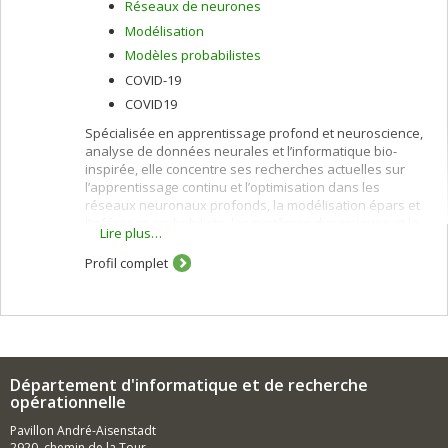
Réseaux de neurones
Modélisation
Modèles probabilistes
COVID-19
COVID19
Spécialisée en apprentissage profond et neuroscience,
analyse de données neurales et l’informatique bio-
inspirée, elle concentre ses recherches actuelles sur
l’apprentissage continu et l’optimisation dans les
réseaux neuronaux profonds, la modélisation épars et
l’inférence probabiliste, les systèmes dynamiques et la
Lire plus…
théorie de l’information.
Profil complet
Département d'informatique et de recherche
opérationnelle
Pavillon André-Aisenstadt
2920, chemin de la Tour