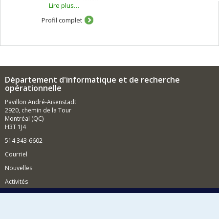
langages parallèles.
Lire plus…
Profil complet
Département d'informatique et de recherche
opérationnelle
Pavillon André-Aisenstadt
2920, chemin de la Tour
Montréal (QC)
H3T 1J4
514 343-6602
Courriel
Nouvelles
Activités
Comment soutenir le Département?
BESOIN D'AIDE?