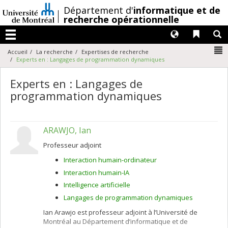
Passer
/
Département d'
informatique et de
au
recherche opérationnelle
contenu
Langues
Liens 
R
Menu
N
Accueil
La recherche
Expertises de recherche
Experts en : Langages de programmation dynamiques
Experts en : Langages de
programmation dynamiques
ARAWJO, Ian
Professeur adjoint
Interaction humain-ordinateur
Interaction humain-IA
Intelligence artificielle
Langages de programmation dynamiques
Ian Arawjo est professeur adjoint à l’Université de
Montréal au Département d’informatique et de