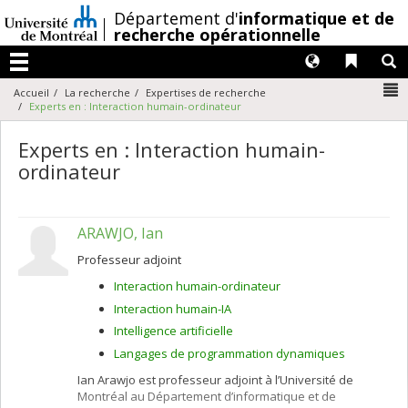
Passer
/
Département d'
informatique et de
au
recherche opérationnelle
contenu
Langues
Liens 
R
Menu
N
Accueil
La recherche
Expertises de recherche
Experts en : Interaction humain-ordinateur
Experts en : Interaction humain-
ordinateur
ARAWJO, Ian
Professeur adjoint
Interaction humain-ordinateur
Interaction humain-IA
Intelligence artificielle
Langages de programmation dynamiques
Ian Arawjo est professeur adjoint à l’Université de
Montréal au Département d’informatique et de