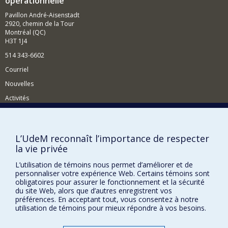
opérationnelle
Pavillon André-Aisenstadt
2920, chemin de la Tour
Montréal (QC)
H3T 1J4
514 343-6602
Courriel
Nouvelles
Activités
Comment soutenir le Département?
BESOIN D'AIDE?
L’UdeM reconnaît l’importance de respecter
la vie privée
Plan du site
Signaler une erreur
L’utilisation de témoins nous permet d’améliorer et de
personnaliser votre expérience Web. Certains témoins sont
Accessibilité
obligatoires pour assurer le fonctionnement et la sécurité
du site Web, alors que d’autres enregistrent vos
FACULTÉ DES ARTS ET DES SCIENCES
préférences. En acceptant tout, vous consentez à notre
utilisation de témoins pour mieux répondre à vos besoins.
Nos départements et écoles