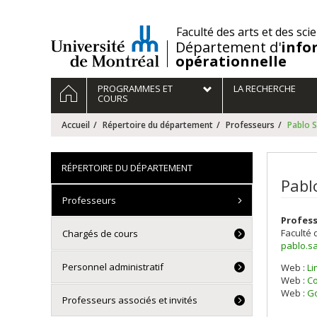
Passer
au
/
Faculté des arts et des sci
contenu
Département d'
info
opérationnelle
Navigation
ACCUEIL
PROGRAMMES ET
LA RECHERCHE
principale
COURS
Accueil
Répertoire du département
Professeurs
Pablo 
RÉPERTOIRE DU DÉPARTEMENT
Pabl
Professeurs
Profess
Faculté 
Chargés de cours
pablo.s
Personnel administratif
Web :
Li
Web :
Co
Web :
Go
Professeurs associés et invités