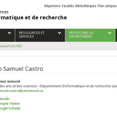
Liens
Répertoire
Facultés
Bibliothèques
Plan campus
externes
ences
rmatique et de recherche
RESSOURCES ET
RÉPERTOIRE DU
SERVICES
DÉPARTEMENT
Samuel CASTRO
o Samuel Castro
eur associé
des arts et des sciences - Département d'informatique et de recherche op
amuel.castro@umontreal.ca
nkedIn
mpte Twitter
ogle Scholar