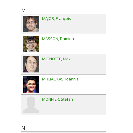
M
MAJOR
François
MASSON
Damien
MIGNOTTE
Max
MITLIAGKAS
Ioannis
MONNIER
Stefan
N