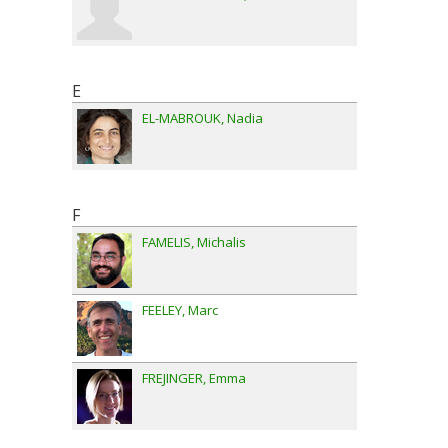
E
EL-MABROUK
Nadia
F
FAMELIS
Michalis
FEELEY
Marc
FREJINGER
Emma