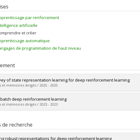
ises
pprentissage par renforcement
telligence artificielle
omprendre et créer
pprentissage automatique
angages de programmation de haut niveau
rement
vey of state representation learning for deep reinforcement learning
 et mémoires dirigés / 2025 - 2025
mé(e) :
Echchahed, Ayoub
 batch deep reinforcement learning
 :
Maîtrise
 et mémoires dirigés / 2023 - 2023
ôme obtenu :
M. Sc.
vers le document dans Papyrus
mé(e) :
Obando-Ceron, Johan Samir
 :
Maîtrise
s de recherche
ôme obtenu :
M. Sc.
vers le document dans Papyrus
ing robust representations for deep reinforcement learning