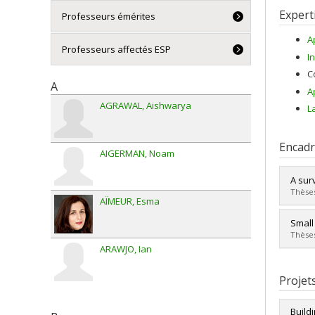
Expert
Professeurs émérites
A
Professeurs affectés ESP
In
C
A
A
AGRAWAL
Aishwarya
L
Encad
AIGERMAN
Noam
A sur
Thèses
AÏMEUR
Esma
Diplô
Small
Cycle
Thèses
Dipl
ARAWJO
Ian
Lien 
Diplô
Cycle
Projet
Dipl
Lien 
Build