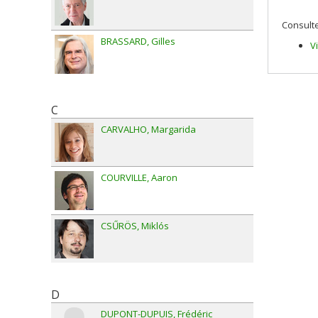
Consulte
BRASSARD
Gilles
V
C
CARVALHO
Margarida
COURVILLE
Aaron
CSŰRÖS
Miklós
D
DUPONT-DUPUIS
Frédéric