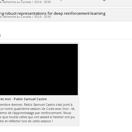
de recherche au Canada / 2024 - 2030
es de financement :
ing robust representations for deep reinforcement learning
CRSNG/Conseil de recherches en sciences naturelles
de recherche au Canada / 2024 - 2030
ammes de subvention :
PVX20965-(RGP) Programme de subvention à la déc
heur principal :
Pablo Samuel Castro
es de financement :
CRSNG/Conseil de recherches en sciences naturelles
s
ammes de subvention :
PVXXXXXX-(DGECR) Tremplin vers la découverte
ec moi - Pablo Samuel Castro
vembre dernier, Pablo Samuel Castro s'est joint à
ur notre quatrième session de Code avec moi - IA,
thème de l'apprentissage par renforcement. Nous
 que toutes celles qui ont assisté à l’atelier ont pu
e et réfléchir lors de cette session !