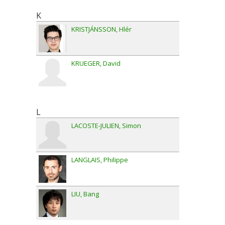
K
KRISTJÁNSSON
Hlér
KRUEGER
David
L
LACOSTE-JULIEN
Simon
LANGLAIS
Philippe
LIU
Bang