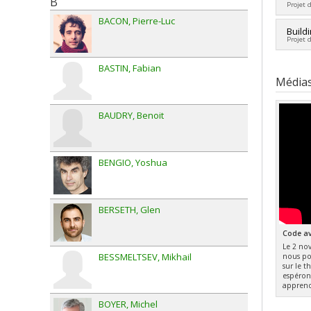
B
Projet 
BACON
Pierre-Luc
Sourc
Build
Projet 
Progr
Cherc
BASTIN
Fabian
Sourc
Média
Progr
BAUDRY
Benoit
BENGIO
Yoshua
BERSETH
Glen
Code av
Le 2 no
BESSMELTSEV
Mikhail
nous po
sur le 
espérons
apprendr
BOYER
Michel