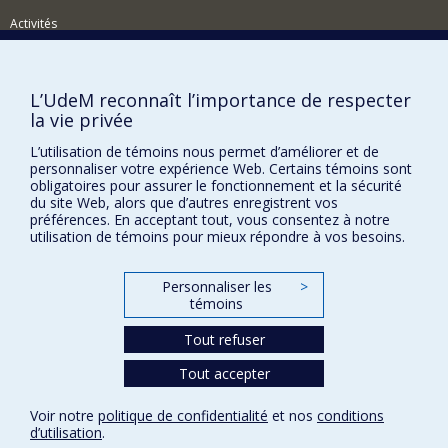
verbes français (LVF)
et du
Dictionnaire Électronique des
Mots (DEM)
de Dubois.
Activités
Comment soutenir le Département?
BESOIN D'AIDE?
L’UdeM reconnaît l’importance de respecter
la vie privée
Plan du site
L’utilisation de témoins nous permet d’améliorer et de
Signaler une erreur
personnaliser votre expérience Web. Certains témoins sont
Accessibilité
obligatoires pour assurer le fonctionnement et la sécurité
du site Web, alors que d’autres enregistrent vos
FACULTÉ DES ARTS ET DES SCIENCES
préférences. En acceptant tout, vous consentez à notre
utilisation de témoins pour mieux répondre à vos besoins.
Nos départements et écoles
Nos centres d'études
Personnaliser les
>
témoins
Nos programmes et cours
Tout refuser
Tout accepter
Confidentialité
Conditions d’utilisation
Voir notre
politique de confidentialité
et nos
conditions
Paramètres des témoins
d’utilisation
.
Université de