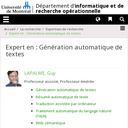
Passer
/
Département d'
informatique et de
au
recherche opérationnelle
contenu
Langues
Liens 
R
Menu
N
Accueil
La recherche
Expertises de recherche
Expert en : Génération automatique de textes
Expert en : Génération automatique de
textes
LAPALME, Guy
Professeur associé, Professeur émérite
Génération automatique de textes
Résumé automatique de texte
Traduction assistée par ordinateur
Traitement automatique du langage naturel
(TALN)
Web sémantique