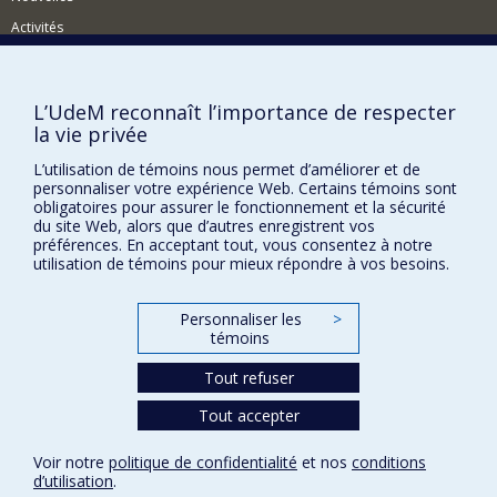
Activités
Comment soutenir le Département?
BESOIN D'AIDE?
L’UdeM reconnaît l’importance de respecter
la vie privée
Plan du site
Signaler une erreur
L’utilisation de témoins nous permet d’améliorer et de
personnaliser votre expérience Web. Certains témoins sont
Accessibilité
obligatoires pour assurer le fonctionnement et la sécurité
du site Web, alors que d’autres enregistrent vos
FACULTÉ DES ARTS ET DES SCIENCES
préférences. En acceptant tout, vous consentez à notre
utilisation de témoins pour mieux répondre à vos besoins.
Nos départements et écoles
Nos centres d'études
Personnaliser les
>
témoins
Nos programmes et cours
Tout refuser
Tout accepter
Confidentialité
Conditions d’utilisation
Voir notre
politique de confidentialité
et nos
conditions
Paramètres des témoins
d’utilisation
.
Université de