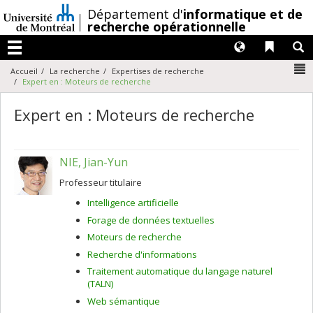
Passer
/
Département d'
informatique et de
au
recherche opérationnelle
contenu
Langues
Liens 
R
Menu
N
Accueil
La recherche
Expertises de recherche
Expert en : Moteurs de recherche
Expert en : Moteurs de recherche
NIE, Jian-Yun
Professeur titulaire
Intelligence artificielle
Forage de données textuelles
Moteurs de recherche
Recherche d'informations
Traitement automatique du langage naturel
(TALN)
Web sémantique