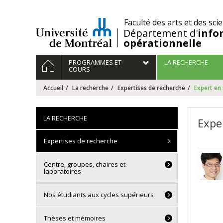
Passer
au
/
Faculté des arts et des sci
contenu
Département d'
info
opérationnelle
Navigation
ACCUEIL
PROGRAMMES ET
LA RECHERCHE
principale
COURS
Accueil
La recherche
Expertises de recherche
Expert en
LA RECHERCHE
Expe
Expertises de recherche
Centre, groupes, chaires et
laboratoires
Nos étudiants aux cycles supérieurs
Thèses et mémoires