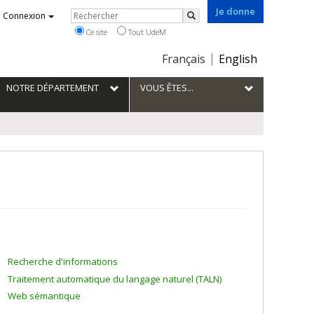
Je donne
Rechercher
Connexion
Rechercher
Ce site
Tout UdeM
Choix
Français
English
de
la
NOTRE DÉPARTEMENT
VOUS ÊTES...
langue
Recherche d'informations
Traitement automatique du langage naturel (TALN)
Web sémantique