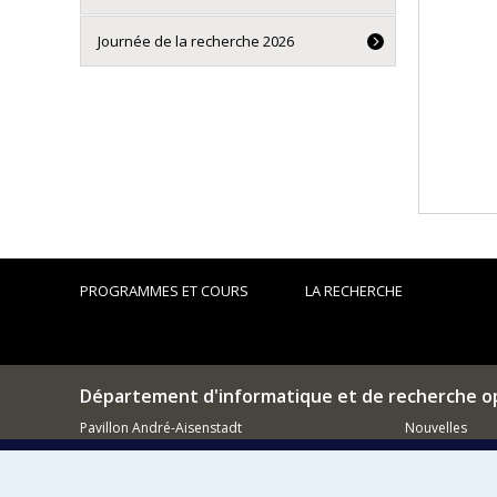
Journée de la recherche 2026
PROGRAMMES ET COURS
LA RECHERCHE
Département d'informatique et de recherche o
Pavillon André-Aisenstadt
Nouvelles
2920, chemin de la Tour
Activités
Montréal (QC)
H3T 1J4