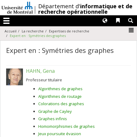
Passer
/
Département d'
informatique et de
au
recherche opérationnelle
contenu
Langues
Liens 
R
Menu
N
Accueil
La recherche
Expertises de recherche
Expert en : Symétries des graphes
Expert en : Symétries des graphes
HAHN, Gena
Professeur titulaire
Algorithmes de graphes
Algorithmes de routage
Colorations des graphes
Graphe de Cayley
Graphes infinis
Homomorphismes de graphes
Jeux poursuite évasion