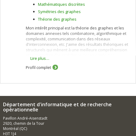
Mathématiques discrètes
Symétries des graphes
Théorie des graphes
Mon intérêt principal est la théorie des graphes et les
domaines annexes tels combinatoire, algorithmique et
complexité, communication dans des réseaux
d'interconnexion, etc. J'aime des résultats théoriques et
structurels qui mènent à une meilleure compréhension
et je considère des problèmes assez variés. Les
Lire plus…
graphes infinis sont très intéressants et je travaille
également sur des jeux de policiers et voleurs sur des
Profil complet
graphes (les deux sujets se rencontrent parfois).
Département d'informatique et de recherche
opérationnelle
Pavillon André-Aisenstadt
2920, chemin de la Tour
Montréal (QC)
H3T 1J4