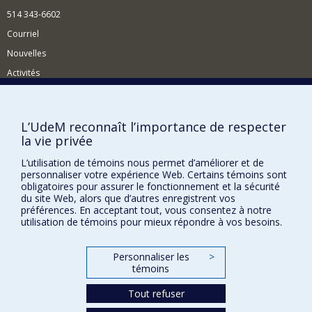
514 343-6602
Courriel
Nouvelles
Activités
Comment soutenir le Département?
BESOIN D'AIDE?
L’UdeM reconnaît l’importance de respecter
la vie privée
Plan du site
Signaler une erreur
L’utilisation de témoins nous permet d’améliorer et de
personnaliser votre expérience Web. Certains témoins sont
Accessibilité
obligatoires pour assurer le fonctionnement et la sécurité
du site Web, alors que d’autres enregistrent vos
FACULTÉ DES ARTS ET DES SCIENCES
préférences. En acceptant tout, vous consentez à notre
utilisation de témoins pour mieux répondre à vos besoins.
Nos départements et écoles
Nos centres d'études
Personnaliser les
>
témoins
Nos programmes et cours
Tout refuser