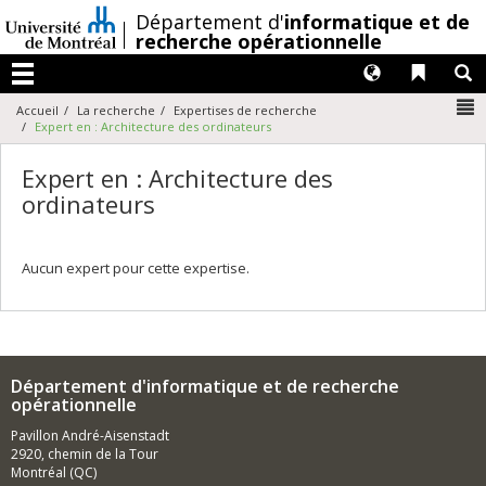
Passer
/
Département d'
informatique et de
au
recherche opérationnelle
contenu
Langues
Liens 
R
Menu
N
Accueil
La recherche
Expertises de recherche
Expert en : Architecture des ordinateurs
Expert en : Architecture des
ordinateurs
Aucun expert pour cette expertise.
Département d'informatique et de recherche
opérationnelle
Pavillon André-Aisenstadt
2920, chemin de la Tour
Montréal (QC)