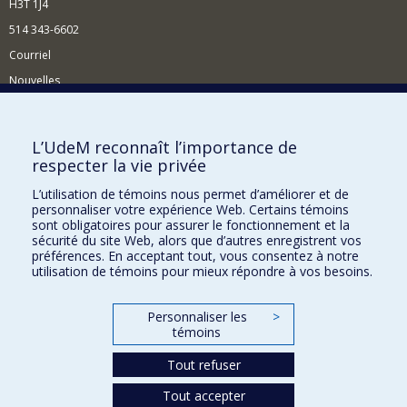
H3T 1J4
514 343-6602
Courriel
Nouvelles
Activités
Comment soutenir le Département?
L’UdeM reconnaît l’importance de
respecter la vie privée
BESOIN D'AIDE?
L’utilisation de témoins nous permet d’améliorer et de
Plan du site
personnaliser votre expérience Web. Certains témoins
Signaler une erreur
sont obligatoires pour assurer le fonctionnement et la
sécurité du site Web, alors que d’autres enregistrent vos
Accessibilité
préférences. En acceptant tout, vous consentez à notre
utilisation de témoins pour mieux répondre à vos besoins.
FACULTÉ DES ARTS ET DES SCIENCES
Nos départements et écoles
Personnaliser les
>
témoins
Nos centres d'études
Tout refuser
Nos programmes et cours
Tout accepter