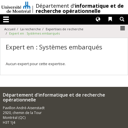
Passer
/
Département d'
informatique et de
au
recherche opérationnelle
contenu
Langues
Liens 
R
Menu
N
Accueil
La recherche
Expertises de recherche
Expert en : Systèmes embarqués
Expert en : Systèmes embarqués
Aucun expert pour cette expertise.
Département d'informatique et de recherche
opérationnelle
Pavillon André-Aisenstadt
2920, chemin de la Tour
Montréal (QC)
H3T 1J4