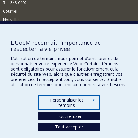
514 343-6602
Courriel
Nouvelles
Activités
Comment soutenir le Département?
L’UdeM reconnaît l’importance de
respecter la vie privée
BESOIN D'AIDE?
L’utilisation de témoins nous permet d’améliorer et de
Plan du site
personnaliser votre expérience Web. Certains témoins
Signaler une erreur
sont obligatoires pour assurer le fonctionnement et la
sécurité du site Web, alors que d’autres enregistrent vos
Accessibilité
préférences. En acceptant tout, vous consentez à notre
utilisation de témoins pour mieux répondre à vos besoins.
FACULTÉ DES ARTS ET DES SCIENCES
Nos départements et écoles
Personnaliser les
>
témoins
Nos centres d'études
Tout refuser
Nos programmes et cours
Tout accepter
Confidentialité