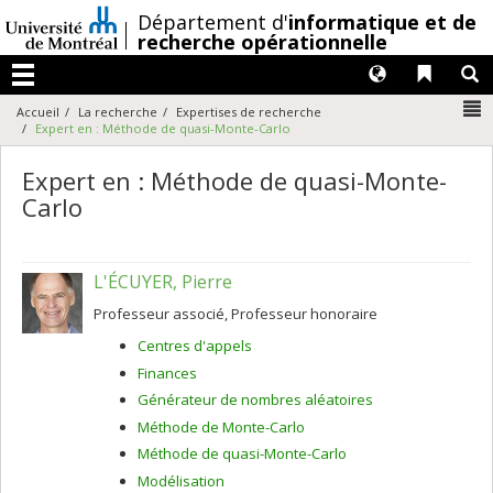
Passer
/
Département d'
informatique et de
au
recherche opérationnelle
contenu
Langues
Liens 
R
Menu
N
Accueil
La recherche
Expertises de recherche
Expert en : Méthode de quasi-Monte-Carlo
Expert en : Méthode de quasi-Monte-
Carlo
L'ÉCUYER, Pierre
Professeur associé, Professeur honoraire
Centres d'appels
Finances
Générateur de nombres aléatoires
Méthode de Monte-Carlo
Méthode de quasi-Monte-Carlo
Modélisation