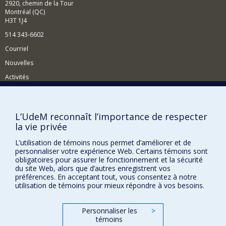
2920, chemin de la Tour
Montréal (QC)
H3T 1J4
514 343-6602
Courriel
Nouvelles
Activités
Comment soutenir le Département?
BESOIN D'AIDE?
L’UdeM reconnaît l’importance de respecter
la vie privée
Plan du site
Signaler une erreur
L’utilisation de témoins nous permet d’améliorer et de
personnaliser votre expérience Web. Certains témoins sont
Accessibilité
obligatoires pour assurer le fonctionnement et la sécurité
du site Web, alors que d’autres enregistrent vos
FACULTÉ DES ARTS ET DES SCIENCES
préférences. En acceptant tout, vous consentez à notre
utilisation de témoins pour mieux répondre à vos besoins.
Nos départements et écoles
Nos centres d'études
Personnaliser les
>
témoins
Nos programmes et cours