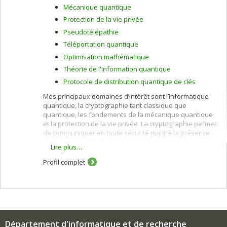
Mécanique quantique
Protection de la vie privée
Pseudotélépathie
Téléportation quantique
Optimisation mathématique
Théorie de l'information quantique
Protocole de distribution quantique de clés
Mes principaux domaines d’intérêt sont l’informatique
quantique, la cryptographie tant classique que
quantique, les fondements de la mécanique quantique
et la protection de la vie privée. La cryptographie permet
de communiquer en toute sécurité malgré la présence
d'espions éventuels. Il s'agit de protéger tant la
Lire plus…
confidentialité que l'intégrité de la communication. La
cryptographie permet également à un nombre arbitraire
Profil complet
d'individus possédant des informations secrètes de
collaborer sans crainte que les uns se fassent trahir par
les autres. L’informatique quantique, qui est au
confluent de l’informatique, des mathématiques et de la
physique, s’intéresse à toutes les façons par lesquelles
les propriétés parfois déroutantes de la mécanique
Département d'informatique et de recherche
quantique peuvent améliorer notre capacité de traiter