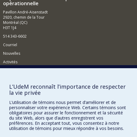
opérationnelle
l’information.
Pavillon André-Aisenstadt
Ceci permet en principe de faire des calculs qui
2920, chemin de la Tour
semblent hors de portée des ordinateurs
Montréal (QC)
conventionnels, en particulier pour casser la plupart des
H3T 1J4
systèmes cryptographiques utilisés de nos jours pour
protéger les transactions sur Internet. Heureusement, la
514 343-6602
cryptographie quantique vient à la rescousse de la vie
Courriel
privée en permettant la transmission
inconditionnellement confidentielle d’information,
Nouvelles
quelles que soient la puissance de calcul et la
Activités
sophistication technologique d’éventuels espions. Outre
la cryptographie quantique, ma contribution la plus
Comment soutenir le Département?
connue est la téléportation quantique, qui peut faire
penser à Star Trek mais qui est néanmoins basée sur la
BESOIN D'AIDE?
science établie.
L’UdeM reconnaît l’importance de respecter
la vie privée
Plan du site
Finalement, se pourrait-il que ce soient des
considérations informatiques qui nous donnent enfin la
Signaler une erreur
L’utilisation de témoins nous permet d’améliorer et de
clef pour comprendre les mystères de la nature? C'est la
personnaliser votre expérience Web. Certains témoins sont
Accessibilité
question que j'ai posée dans le numéro inaugural de
obligatoires pour assurer le fonctionnement et la sécurité
Nature Physics
!
du site Web, alors que d’autres enregistrent vos
FACULTÉ DES ARTS ET DES SCIENCES
préférences. En acceptant tout, vous consentez à notre
utilisation de témoins pour mieux répondre à vos besoins.
Nos départements et écoles