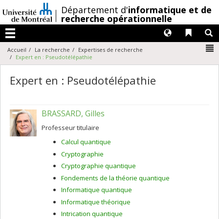
Passer
/
Département d'
informatique et de
au
recherche opérationnelle
contenu
Langues
Liens 
R
Menu
N
Accueil
La recherche
Expertises de recherche
Expert en : Pseudotélépathie
Expert en : Pseudotélépathie
BRASSARD, Gilles
Professeur titulaire
Calcul quantique
Cryptographie
Cryptographie quantique
Fondements de la théorie quantique
Informatique quantique
Informatique théorique
Intrication quantique