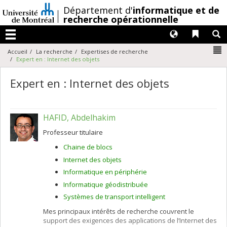
Passer
/
Département d'
informatique et de
au
recherche opérationnelle
contenu
Langues
Liens 
R
Menu
N
Accueil
La recherche
Expertises de recherche
Expert en : Internet des objets
Expert en : Internet des objets
HAFID, Abdelhakim
Professeur titulaire
Chaine de blocs
Internet des objets
Informatique en périphérie
Informatique géodistribuée
Systèmes de transport intelligent
Mes principaux intérêts de recherche couvrent le
support des exigences des applications de l’Internet des