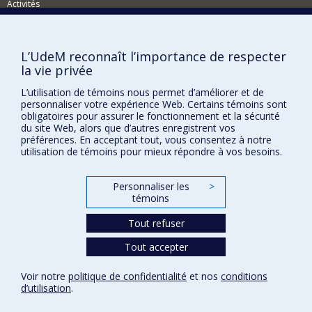
Activités
Comment soutenir le Département?
BESOIN D'AIDE?
L’UdeM reconnaît l’importance de respecter
la vie privée
Plan du site
L’utilisation de témoins nous permet d’améliorer et de
Signaler une erreur
personnaliser votre expérience Web. Certains témoins sont
Accessibilité
obligatoires pour assurer le fonctionnement et la sécurité
du site Web, alors que d’autres enregistrent vos
FACULTÉ DES ARTS ET DES SCIENCES
préférences. En acceptant tout, vous consentez à notre
utilisation de témoins pour mieux répondre à vos besoins.
Nos départements et écoles
Nos centres d'études
Personnaliser les
>
témoins
Nos programmes et cours
Tout refuser
Tout accepter
Confidentialité
Conditions d’utilisation
Voir notre
politique de confidentialité
et nos
conditions
Paramètres des témoins
d’utilisation
.
Université de
Montréal