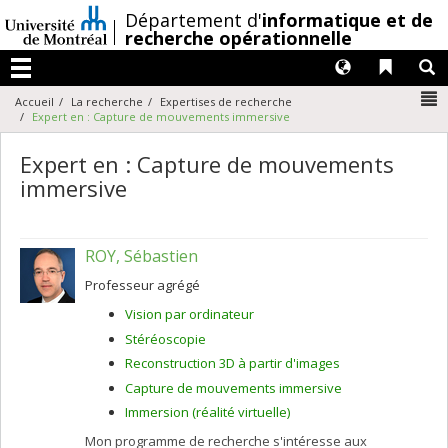
Passer
/
Département d'
informatique et de
au
recherche opérationnelle
contenu
Langues
Liens 
R
Menu
N
Accueil
La recherche
Expertises de recherche
Expert en : Capture de mouvements immersive
Expert en : Capture de mouvements
immersive
ROY, Sébastien
Professeur agrégé
Vision par ordinateur
Stéréoscopie
Reconstruction 3D à partir d'images
Capture de mouvements immersive
Immersion (réalité virtuelle)
Mon programme de recherche s'intéresse aux