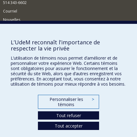
514 343-6602
Courriel
Nouvelles
Activités
Comment soutenir le Département?
L’UdeM reconnaît l’importance de
respecter la vie privée
BESOIN D'AIDE?
L’utilisation de témoins nous permet d’améliorer et de
Plan du site
personnaliser votre expérience Web. Certains témoins
Signaler une erreur
sont obligatoires pour assurer le fonctionnement et la
sécurité du site Web, alors que d’autres enregistrent vos
Accessibilité
préférences. En acceptant tout, vous consentez à notre
utilisation de témoins pour mieux répondre à vos besoins.
FACULTÉ DES ARTS ET DES SCIENCES
Nos départements et écoles
Personnaliser les
>
témoins
Nos centres d'études
Tout refuser
Nos programmes et cours
Tout accepter
Confidentialité