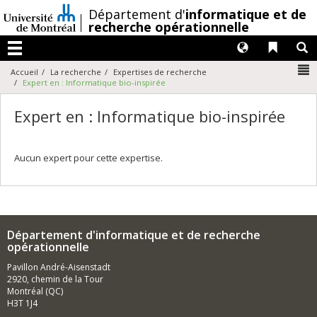
Passer
/
Département d'
informatique et de
au
recherche opérationnelle
contenu
Langues
Liens 
R
Menu
N
Accueil
La recherche
Expertises de recherche
Expert en : Informatique bio-inspirée
Expert en : Informatique bio-inspirée
Aucun expert pour cette expertise.
Département d'informatique et de recherche
opérationnelle
Pavillon André-Aisenstadt
2920, chemin de la Tour
Montréal (QC)
H3T 1J4