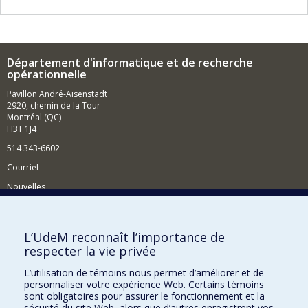
Département d'informatique et de recherche
opérationnelle
Pavillon André-Aisenstadt
2920, chemin de la Tour
Montréal (QC)
H3T 1J4
514 343-6602
Courriel
Nouvelles
Activités
Comment soutenir le Département?
L’UdeM reconnaît l’importance de
respecter la vie privée
BESOIN D'AIDE?
L’utilisation de témoins nous permet d’améliorer et de
Plan du site
personnaliser votre expérience Web. Certains témoins
Signaler une erreur
sont obligatoires pour assurer le fonctionnement et la
sécurité du site Web, alors que d’autres enregistrent vos