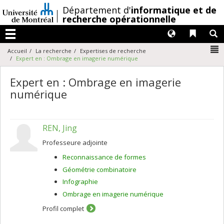
Passer
/
Département d'
informatique et de
au
recherche opérationnelle
contenu
Langues
Liens 
R
Menu
N
Accueil
La recherche
Expertises de recherche
Expert en : Ombrage en imagerie numérique
Expert en : Ombrage en imagerie
numérique
REN, Jing
Professeure adjointe
Reconnaissance de formes
Géométrie combinatoire
Infographie
Ombrage en imagerie numérique
Profil complet