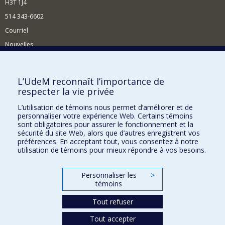
H3T 1J4
514 343-6602
Courriel
Nouvelles
Activités
Comment soutenir le Département?
L’UdeM reconnaît l’importance de
respecter la vie privée
BESOIN D'AIDE?
L’utilisation de témoins nous permet d’améliorer et de
Plan du site
personnaliser votre expérience Web. Certains témoins
Signaler une erreur
sont obligatoires pour assurer le fonctionnement et la
sécurité du site Web, alors que d’autres enregistrent vos
Accessibilité
préférences. En acceptant tout, vous consentez à notre
utilisation de témoins pour mieux répondre à vos besoins.
FACULTÉ DES ARTS ET DES SCIENCES
Nos départements et écoles
Personnaliser les
>
témoins
Nos centres d'études
Tout refuser
Nos programmes et cours
Tout accepter