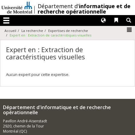
Passer
/
Département d'
informatique et de
au
recherche opérationnelle
contenu
Langues
Liens 
R
Menu
N
Accueil
La recherche
Expertises de recherche
Expert en : Extraction de caractéristiques visuelles
Expert en : Extraction de
caractéristiques visuelles
Aucun expert pour cette expertise.
Département d'informatique et de recherche
opérationnelle
Pavillon André-Aisenstadt
2920, chemin de la Tour
Montréal (QC)