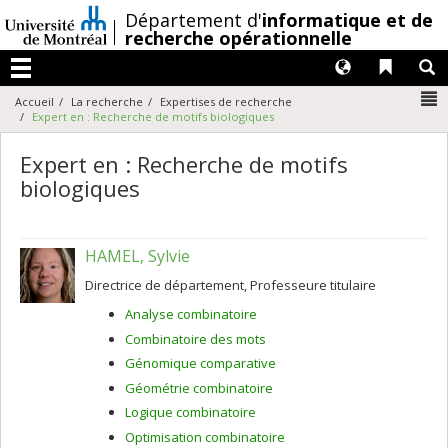
Passer
/
Département d'
informatique et de
au
recherche opérationnelle
contenu
Langues
Liens 
R
Menu
N
Accueil
La recherche
Expertises de recherche
Expert en : Recherche de motifs biologiques
Expert en : Recherche de motifs
biologiques
HAMEL, Sylvie
Directrice de département, Professeure titulaire
Analyse combinatoire
Combinatoire des mots
Génomique comparative
Géométrie combinatoire
Logique combinatoire
Optimisation combinatoire