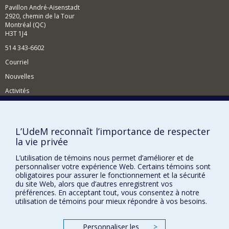
Pavillon André-Aisenstadt
2920, chemin de la Tour
Montréal (QC)
H3T 1J4
514 343-6602
Courriel
Nouvelles
Activités
Comment soutenir le Département?
BESOIN D'AIDE?
L’UdeM reconnaît l’importance de respecter
la vie privée
Plan du site
Signaler une erreur
L’utilisation de témoins nous permet d’améliorer et de
personnaliser votre expérience Web. Certains témoins sont
Accessibilité
obligatoires pour assurer le fonctionnement et la sécurité
du site Web, alors que d’autres enregistrent vos
FACULTÉ DES ARTS ET DES SCIENCES
préférences. En acceptant tout, vous consentez à notre
utilisation de témoins pour mieux répondre à vos besoins.
Nos départements et écoles
Nos centres d'études
Personnaliser les
>