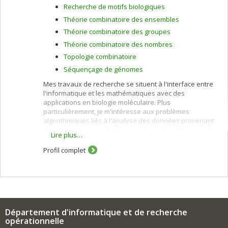
Recherche de motifs biologiques
Théorie combinatoire des ensembles
Théorie combinatoire des groupes
Théorie combinatoire des nombres
Topologie combinatoire
Séquençage de génomes
Mes travaux de recherche se situent à l'interface entre
l'informatique et les mathématiques avec des
applications en biologie moléculaire. Plus
particulièrement, je m'intéresse aux problèmes
algorithmiques liés à l'analyse des données provenant
du séquençage. Je m'intéresse plus particulièrement à
Lire plus…
la recherche efficace de mots et de motifs, au
réarrangement de génomes et, plus récemment, au
Profil complet
repliement de protéines en milieu aqueux. J'ai aussi des
intérêts de recherche en informatique théorique, en
combinatoire algébrique et en combinatoire des mots.
Département d'informatique et de recherche
opérationnelle