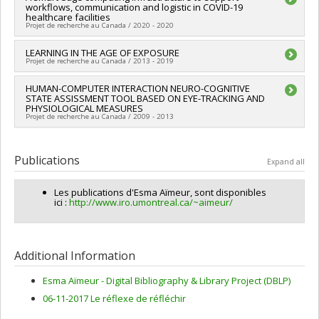
étudiants, des stagiaires postdoctoraux et du personnel de
workflows, communication and logistic in COVID-19
Funding sources:
MITACS Inc.
soutien à la recherche COVID-19
healthcare facilities
Grant programs:
PVXXXXXX-Stage Accélération Québec -
Projet de recherche au Canada / 2020 - 2020
MITACS
Lead researcher :
LEARNING IN THE AGE OF EXPOSURE
Esma Aïmeur
Projet de recherche au Canada / 2013 - 2019
Funding sources:
MITACS Inc.
Grant programs:
PVXXXXXX-Stage Accélération Québec -
Lead researcher :
HUMAN-COMPUTER INTERACTION NEURO-COGNITIVE
Esma Aïmeur
MITACS
STATE ASSISSMENT TOOL BASED ON EYE-TRACKING AND
Funding sources:
CRSNG/Conseil de recherches en sciences
PHYSIOLOGICAL MEASURES
naturelles et génie du Canada (CRSNG)
Projet de recherche au Canada / 2009 - 2013
Grant programs:
PVX20965-(RGP) Programme de subvention à
la découverte individuelle ou de groupe
Lead researcher :
Aude Dufresne
Co-researchers :
Esma Aïmeur
,
Jacques Bergeron
,
Sylvain
Publications
Expand all
Sénécal
Funding sources:
CRSNG/Conseil de recherches en sciences
Les publications d'Esma Aïmeur, sont disponibles
naturelles et génie du Canada (CRSNG)
ici :
http://www.iro.umontreal.ca/~aimeur/
Grant programs:
PVX20973-(RDC-CRD) Partenariat de
recherche / Subvention de recherche et développement
coopérative
Additional Information
Esma Aïmeur - Digital Bibliography & Library Project (DBLP)
06-11-2017 Le réflexe de réfléchir