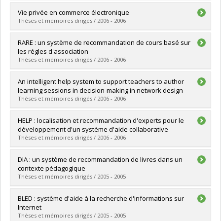
Lien vers le document dans Papyrus
Graduate :
Mabrouk, Moez
Vie privée en commerce électronique
Cycle :
Master's
Thèses et mémoires dirigés / 2006 - 2006
Grade :
M. Sc.
Lien vers le document dans Papyrus
Graduate :
Mani Onana, Flavien Serge
RARE : un système de recommandation de cours basé sur
Cycle :
Doctoral
les régles d'association
Grade :
Ph. D.
Thèses et mémoires dirigés / 2006 - 2006
Lien vers le document dans Papyrus
Graduate :
Bendakir, Narimel
An intelligent help system to support teachers to author
Cycle :
Master's
learning sessions in decision-making in network design
Grade :
M. Sc.
Thèses et mémoires dirigés / 2006 - 2006
Lien vers le document dans Papyrus
Graduate :
Rodríguez, Arnoldo
HELP : localisation et recommandation d'experts pour le
Cycle :
Doctoral
développement d'un système d'aide collaborative
Grade :
Ph. D.
Thèses et mémoires dirigés / 2006 - 2006
Lien vers le document dans Papyrus
Graduate :
Saleman, Anita
DIA : un système de recommandation de livres dans un
Cycle :
Master's
contexte pédagogique
Grade :
M. Sc.
Thèses et mémoires dirigés / 2005 - 2005
Lien vers le document dans Papyrus
Graduate :
Yammine, Kamal
BLED : système d'aide à la recherche d'informations sur
Cycle :
Master's
Internet
Grade :
M. Sc.
Thèses et mémoires dirigés / 2005 - 2005