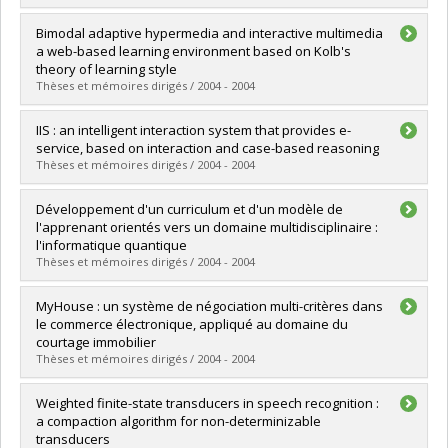
Lien vers le document dans Papyrus
Graduate :
Bakour, Kamal
Bimodal adaptive hypermedia and interactive multimedia
Cycle :
Master's
a web-based learning environment based on Kolb's
Grade :
M. Sc.
theory of learning style
Lien vers le document dans Papyrus
Thèses et mémoires dirigés / 2004 - 2004
Graduate :
Salehian, Bahram
IIS : an intelligent interaction system that provides e-
Cycle :
Master's
service, based on interaction and case-based reasoning
Grade :
M. Sc.
Thèses et mémoires dirigés / 2004 - 2004
Lien vers le document dans Papyrus
Graduate :
Mhanna, Samir
Développement d'un curriculum et d'un modèle de
Cycle :
Master's
l'apprenant orientés vers un domaine multidisciplinaire :
Grade :
M. Sc.
l'informatique quantique
Lien vers le document dans Papyrus
Thèses et mémoires dirigés / 2004 - 2004
Graduate :
Gambs, Sébastien
MyHouse : un système de négociation multi-critères dans
Cycle :
Master's
le commerce électronique, appliqué au domaine du
Grade :
M. Sc.
courtage immobilier
Lien vers le document dans Papyrus
Thèses et mémoires dirigés / 2004 - 2004
Graduate :
Erfani, Maryam
Weighted finite-state transducers in speech recognition :
Cycle :
Master's
a compaction algorithm for non-determinizable
Grade :
M. Sc.
transducers