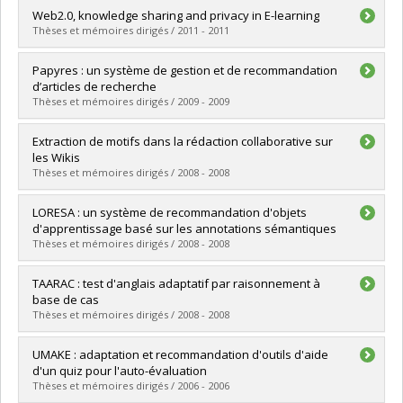
Lien vers le document dans Papyrus
Graduate :
Gandouz, Ala Eddine
Web2.0, knowledge sharing and privacy in E-learning
Cycle :
Master's
Thèses et mémoires dirigés / 2011 - 2011
Grade :
M. Sc.
Graduate :
Hage, Hicham
Papyres : un système de gestion et de recommandation
Lien vers le document dans Papyrus
Cycle :
Doctoral
d’articles de recherche
Grade :
Ph. D.
Thèses et mémoires dirigés / 2009 - 2009
Lien vers le document dans Papyrus
Graduate :
Naak, Amine
Extraction de motifs dans la rédaction collaborative sur
Cycle :
Master's
les Wikis
Grade :
M. Sc.
Thèses et mémoires dirigés / 2008 - 2008
Lien vers le document dans Papyrus
Graduate :
Uwatowenimana, Jeanne d'Arc
LORESA : un système de recommandation d'objets
Cycle :
Master's
d'apprentissage basé sur les annotations sémantiques
Grade :
M. Sc.
Thèses et mémoires dirigés / 2008 - 2008
Lien vers le document dans Papyrus
Graduate :
Benlizidia, Sihem
TAARAC : test d'anglais adaptatif par raisonnement à
Cycle :
Master's
base de cas
Grade :
M. Sc.
Thèses et mémoires dirigés / 2008 - 2008
Lien vers le document dans Papyrus
Graduate :
Lakhlili, Zakia
UMAKE : adaptation et recommandation d'outils d'aide
Cycle :
Master's
d'un quiz pour l'auto-évaluation
Grade :
M. Sc.
Thèses et mémoires dirigés / 2006 - 2006