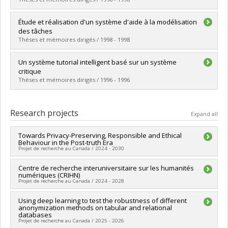
Lien vers le document dans Papyrus
Graduate :
Boudina, Kamel
Étude et réalisation d'un système d'aide à la modélisation
Cycle :
Master's
des tâches
Grade :
M. Sc.
Thèses et mémoires dirigés / 1998 - 1998
Lien vers le document dans Papyrus
Graduate :
Lupascu, Daniela Suzana
Un système tutorial intelligent basé sur un système
Cycle :
Master's
critique
Grade :
M. Sc.
Thèses et mémoires dirigés / 1996 - 1996
Lien vers le document dans Papyrus
Graduate :
Jebel, Imed
Cycle :
Master's
Research projects
Expand all
Grade :
M. Sc.
Lien vers le document dans Papyrus
Towards Privacy-Preserving, Responsible and Ethical
Behaviour in the Post-truth Era
Projet de recherche au Canada / 2024 - 2030
Lead researcher :
Centre de recherche interuniversitaire sur les humanités
Esma Aïmeur
numériques (CRIHN)
Funding sources:
CRSNG/Conseil de recherches en sciences
Projet de recherche au Canada / 2024 - 2028
naturelles et génie du Canada (CRSNG)
Grant programs:
PVX20965-(RGP) Programme de subvention à
Lead researcher :
Using deep learning to test the robustness of different
Michael Sinatra
la découverte individuelle ou de groupe
anonymization methods on tabular and relational
Co-researchers :
André Gaudreault
,
Dominique Deslandres
,
databases
Johanne Lamoureux
,
Esma Aïmeur
,
Lyne Da Sylva
,
Philippe
Projet de recherche au Canada / 2025 - 2026