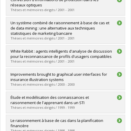
Cycle :
Master's
réseaux optiques
Grade :
M. Sc.
Thèses et mémoires dirigés / 2001 - 2001
Lien vers le document dans Papyrus
Graduate :
Lesage, Éric
Un système combiné de raisonnement à base de cas et
Cycle :
Master's
de data mining : une alternative aux techniques
Grade :
M. Sc.
statistiques de marketing bancaire
Lien vers le document dans Papyrus
Thèses et mémoires dirigés / 2001 - 2001
Graduate :
Guay, Natalie
White Rabbit : agents intelligents d'analyse de discussion
Cycle :
Master's
pour la reconnaissance de profils d'usagers compatibles
Grade :
M. Sc.
Thèses et mémoires dirigés / 2001 - 2001
Lien vers le document dans Papyrus
Graduate :
Thibodeau, Marc-André
Improvements brought to graphical user interfaces for
Cycle :
Master's
insurance illustration systems
Grade :
M. Sc.
Thèses et mémoires dirigés / 2000 - 2000
Lien vers le document dans Papyrus
Graduate :
Eid, Imad
Étude et modélisation des connaissances et
Cycle :
Master's
raisonnement de l'apprenant dans un STI
Grade :
M. Sc.
Thèses et mémoires dirigés / 1999 - 1999
Lien vers le document dans Papyrus
Graduate :
Shiri-Ahmadabadi, Mohammad-Ebrahim
Le raisonnement à base de cas dans la planification
Cycle :
Doctoral
financière
Grade :
Ph. D.
Thèses et mémoires dirigés / 1998 - 1998