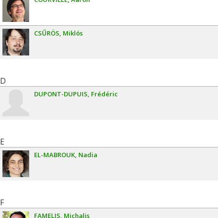
CSŰRÖS
Miklós
D
DUPONT-DUPUIS
Frédéric
E
EL-MABROUK
Nadia
F
FAMELIS
Michalis