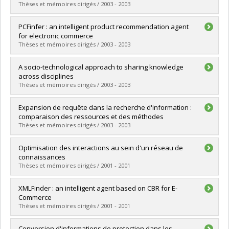
Lien vers le document dans Papyrus
Thèses et mémoires dirigés / 2003 - 2003
Graduate :
Zhang, Shouwen
PCFinfer : an intelligent product recommendation agent
Cycle :
Master's
for electronic commerce
Grade :
M. Sc.
Thèses et mémoires dirigés / 2003 - 2003
Lien vers le document dans Papyrus
Graduate :
Xiao, Bin
A socio-technological approach to sharing knowledge
Cycle :
Master's
across disciplines
Grade :
M. Sc.
Thèses et mémoires dirigés / 2003 - 2003
Lien vers le document dans Papyrus
Graduate :
Paquet, Sébastien
Expansion de requête dans la recherche d'information :
Cycle :
Doctoral
comparaison des ressources et des méthodes
Grade :
Ph. D.
Thèses et mémoires dirigés / 2003 - 2003
Lien vers le document dans Papyrus
Graduate :
Jin, Fuman
Optimisation des interactions au sein d'un réseau de
Cycle :
Master's
connaissances
Grade :
M. Sc.
Thèses et mémoires dirigés / 2001 - 2001
Lien vers le document dans Papyrus
Graduate :
Bélanger, Simon
XMLFinder : an intelligent agent based on CBR for E-
Cycle :
Master's
Commerce
Grade :
M. Sc.
Thèses et mémoires dirigés / 2001 - 2001
Lien vers le document dans Papyrus
Graduate :
Ma, YanPing
Conversion d'informations de protection dans les