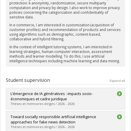
protection: k-anonymity, randomization, secure multiparty
computation and privacy by design. I also work to improve privacy
policies concerning the categorization and confidentiality of
sensitive data.
In e-commerce, I am interested in customization (acquisition of
customer profiles) and recommendation of products and services
using algorithms such as demographic, content-based,
collaborative and hybrid filtering.
In the context of intelligent tutoring systems, I am interested in
learning strategies, human-computer interaction, assessment
methods and learner modelling. To do this, I use artificial
intelligence techniques including machine learning and data mining.
Student supervision
Expand all
L’émergence de IA génératives : impacts socio-
économiques et cadre juridique
Thèses et mémoires dirigés / 2026 - 2026
Graduate :
Traore, Penda
Toward socially responsible artificial intelligence
Cycle :
Master's
approaches for fake news detection
Grade :
M.A.
Thèses et mémoires dirigés / 2026 - 2026