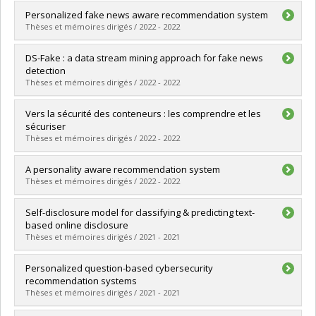
Graduate :
Ben Salem, Rim
Personalized fake news aware recommendation system
Cycle :
Doctoral
Thèses et mémoires dirigés / 2022 - 2022
Grade :
Ph. D.
Lien vers le document dans Papyrus
Graduate :
Sallami, Dorsaf
DS-Fake : a data stream mining approach for fake news
Cycle :
Master's
detection
Grade :
M. Sc.
Thèses et mémoires dirigés / 2022 - 2022
Lien vers le document dans Papyrus
Graduate :
Mputu Boleilanga, Henri-Cedric
Vers la sécurité des conteneurs : les comprendre et les
Cycle :
Master's
sécuriser
Grade :
M. Sc.
Thèses et mémoires dirigés / 2022 - 2022
Lien vers le document dans Papyrus
Graduate :
Lapointe, Hugo B.
A personality aware recommendation system
Cycle :
Master's
Thèses et mémoires dirigés / 2022 - 2022
Grade :
M. Sc.
Lien vers le document dans Papyrus
Graduate :
Elourajini, Fahed
Self-disclosure model for classifying & predicting text-
Cycle :
Master's
based online disclosure
Grade :
M. Sc.
Thèses et mémoires dirigés / 2021 - 2021
Lien vers le document dans Papyrus
Graduate :
Vedantham, Ramyasree
Personalized question-based cybersecurity
Cycle :
Master's
recommendation systems
Grade :
M. Sc.
Thèses et mémoires dirigés / 2021 - 2021
Lien vers le document dans Papyrus