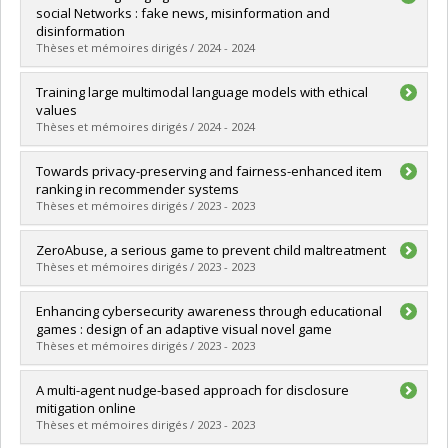
Cycle :
Master's
social Networks : fake news, misinformation and
Grade :
M. Sc.
disinformation
Lien vers le document dans Papyrus
Thèses et mémoires dirigés / 2024 - 2024
Graduate :
Amri, Sabrine
Training large multimodal language models with ethical
Cycle :
Doctoral
values
Grade :
Ph. D.
Thèses et mémoires dirigés / 2024 - 2024
Lien vers le document dans Papyrus
Graduate :
Roger, Alexis
Towards privacy-preserving and fairness-enhanced item
Cycle :
Master's
ranking in recommender systems
Grade :
M. Sc.
Thèses et mémoires dirigés / 2023 - 2023
Lien vers le document dans Papyrus
Graduate :
Sun, Jia Ao
ZeroAbuse, a serious game to prevent child maltreatment
Cycle :
Master's
Thèses et mémoires dirigés / 2023 - 2023
Grade :
M. Sc.
Lien vers le document dans Papyrus
Graduate :
Cevallos, Lissethy
Enhancing cybersecurity awareness through educational
Cycle :
Master's
games : design of an adaptive visual novel game
Grade :
M. Sc.
Thèses et mémoires dirigés / 2023 - 2023
Lien vers le document dans Papyrus
Graduate :
Bouzegza, Firdaous
A multi-agent nudge-based approach for disclosure
Cycle :
Master's
mitigation online
Grade :
M. Sc.
Thèses et mémoires dirigés / 2023 - 2023
Lien vers le document dans Papyrus