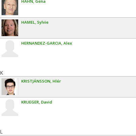
HAHN
Gena
HAMEL
Sylvie
HERNANDEZ-GARCIA
Alex
K
KRISTJÁNSSON
Hlér
KRUEGER
David
L