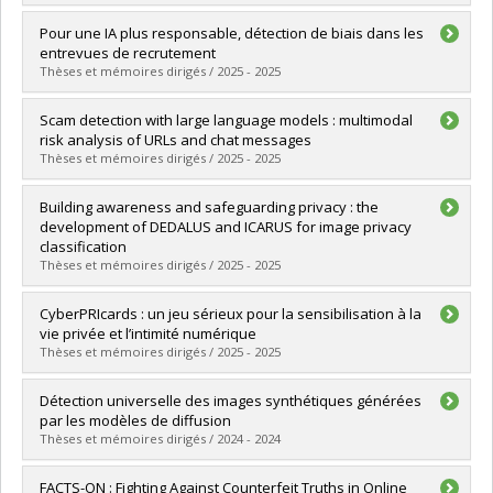
Lien vers le document dans Papyrus
Graduate :
Sallami, Dorsaf
Pour une IA plus responsable, détection de biais dans les
Cycle :
Doctoral
entrevues de recrutement
Grade :
Ph. D.
Thèses et mémoires dirigés / 2025 - 2025
Lien vers le document dans Papyrus
Graduate :
Lemarchand, Denis
Scam detection with large language models : multimodal
Cycle :
Master's
risk analysis of URLs and chat messages
Grade :
M. Sc.
Thèses et mémoires dirigés / 2025 - 2025
Lien vers le document dans Papyrus
Graduate :
Chang, Yuan-Chen
Building awareness and safeguarding privacy : the
Cycle :
Master's
development of DEDALUS and ICARUS for image privacy
Grade :
M. Sc.
classification
Lien vers le document dans Papyrus
Thèses et mémoires dirigés / 2025 - 2025
Graduate :
Rocha De Alba, Hugo
CyberPRIcards : un jeu sérieux pour la sensibilisation à la
Cycle :
Master's
vie privée et l’intimité numérique
Grade :
M. Sc.
Thèses et mémoires dirigés / 2025 - 2025
Lien vers le document dans Papyrus
Graduate :
Carrascal, Rafael
Détection universelle des images synthétiques générées
Cycle :
Master's
par les modèles de diffusion
Grade :
M. Sc.
Thèses et mémoires dirigés / 2024 - 2024
Lien vers le document dans Papyrus
Graduate :
Bourega, Khadidja Yasmine
FACTS-ON : Fighting Against Counterfeit Truths in Online