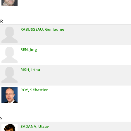
R
RABUSSEAU
Guillaume
REN
Jing
RISH
Irina
ROY
Sébastien
S
SADANA
Utsav