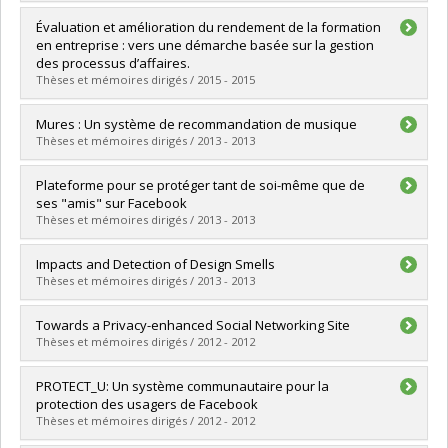
Lien vers le document dans Papyrus
Graduate :
Rioux, Jonathan
Évaluation et amélioration du rendement de la formation
Cycle :
Master's
en entreprise : vers une démarche basée sur la gestion
Grade :
M. Sc.
des processus d’affaires.
Lien vers le document dans Papyrus
Thèses et mémoires dirigés / 2015 - 2015
Graduate :
Touré, Fodé
Mures : Un système de recommandation de musique
Cycle :
Doctoral
Thèses et mémoires dirigés / 2013 - 2013
Grade :
Ph. D.
Lien vers le document dans Papyrus
Graduate :
Arnautu, Octavian Rolland
Plateforme pour se protéger tant de soi-même que de
Cycle :
Master's
ses "amis" sur Facebook
Grade :
M. Sc.
Thèses et mémoires dirigés / 2013 - 2013
Lien vers le document dans Papyrus
Graduate :
Hélou, Charles
Impacts and Detection of Design Smells
Cycle :
Doctoral
Thèses et mémoires dirigés / 2013 - 2013
Grade :
Ph. D.
Graduate :
Maiga, Abdou
Towards a Privacy-enhanced Social Networking Site
Lien vers le document dans Papyrus
Cycle :
Doctoral
Thèses et mémoires dirigés / 2012 - 2012
Grade :
Ph. D.
Graduate :
Ho, Ai Thanh
PROTECT_U: Un système communautaire pour la
Lien vers le document dans Papyrus
Cycle :
Doctoral
protection des usagers de Facebook
Grade :
Ph. D.
Thèses et mémoires dirigés / 2012 - 2012