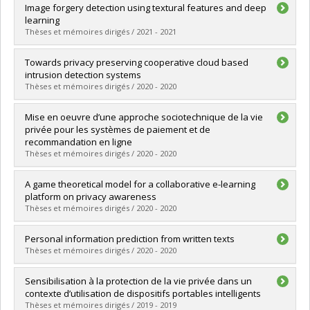
Graduate :
Moukala Both, Suzy Edith
Image forgery detection using textural features and deep
Cycle :
Master's
learning
Grade :
M. Sc.
Thèses et mémoires dirigés / 2021 - 2021
Lien vers le document dans Papyrus
Graduate :
Malhotra, Yishu
Towards privacy preserving cooperative cloud based
Cycle :
Master's
intrusion detection systems
Grade :
M. Sc.
Thèses et mémoires dirigés / 2020 - 2020
Lien vers le document dans Papyrus
Graduate :
Kothapalli, Anirudh Mitreya
Mise en oeuvre d’une approche sociotechnique de la vie
Cycle :
Master's
privée pour les systèmes de paiement et de
Grade :
M. Sc.
recommandation en ligne
Lien vers le document dans Papyrus
Thèses et mémoires dirigés / 2020 - 2020
Graduate :
EL Haddad, Ghada
A game theoretical model for a collaborative e-learning
Cycle :
Doctoral
platform on privacy awareness
Grade :
Ph. D.
Thèses et mémoires dirigés / 2020 - 2020
Lien vers le document dans Papyrus
Graduate :
Yusri, Rita
Personal information prediction from written texts
Cycle :
Master's
Thèses et mémoires dirigés / 2020 - 2020
Grade :
M. Sc.
Lien vers le document dans Papyrus
Graduate :
Bibi, Khalil
Sensibilisation à la protection de la vie privée dans un
Cycle :
Master's
contexte d’utilisation de dispositifs portables intelligents
Grade :
M. Sc.
Thèses et mémoires dirigés / 2019 - 2019