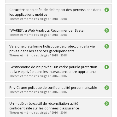
Lien vers le document dans Papyrus
Graduate :
Fortin, Jean-François
Caractérisation et étude de l’impact des permissions dans
Cycle :
Master's
les applications mobiles
Grade :
M. Sc.
Thèses et mémoires dirigés / 2018 - 2018
Lien vers le document dans Papyrus
Graduate :
Dbouba, Selsabil
“WARES”, a Web Analytics Recommender System
Cycle :
Master's
Thèses et mémoires dirigés / 2018 - 2018
Grade :
M. Sc.
Lien vers le document dans Papyrus
Graduate :
Sedliar, Kostiantyn
Vers une plateforme holistique de protection de la vie
Cycle :
Master's
privée dans les services géodépendants
Grade :
M. Sc.
Thèses et mémoires dirigés / 2018 - 2018
Lien vers le document dans Papyrus
Graduate :
Sahnoune, Zakaria
Gestionnaire de vie privée : un cadre pour la protection
Cycle :
Doctoral
de la vie privée dans les interactions entre apprenants
Grade :
Ph. D.
Thèses et mémoires dirigés / 2016 - 2016
Lien vers le document dans Papyrus
Graduate :
Selmi, Mouna
Priv-C : une politique de confidentialité personnalisable
Cycle :
Doctoral
Thèses et mémoires dirigés / 2016 - 2016
Grade :
Ph. D.
Lien vers le document dans Papyrus
Graduate :
Lawani, Oluwa Sosso
Un modèle rétroactif de réconciliation utilité-
Cycle :
Master's
confidentialité sur les données d’assurance
Grade :
M. Sc.
Thèses et mémoires dirigés / 2016 - 2016