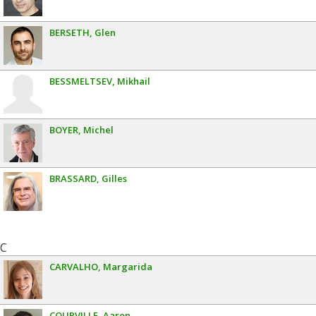
BERSETH
Glen
BESSMELTSEV
Mikhail
BOYER
Michel
BRASSARD
Gilles
C
CARVALHO
Margarida
COURVILLE
Aaron