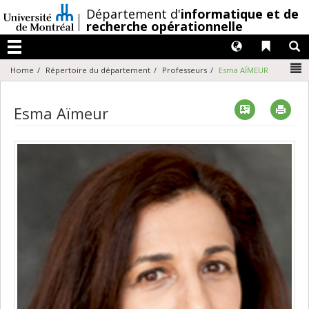
Passer
/
Département d'
informatique et de
au
recherche opérationnelle
contenu
Langues
Liens 
R
Menu
N
Home
Répertoire du département
Professeurs
Esma AÏMEUR
Vcard
Imp
Esma Aïmeur