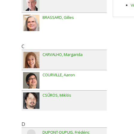
V
BRASSARD
Gilles
C
CARVALHO
Margarida
COURVILLE
Aaron
CSŰRÖS
Miklós
D
DUPONT-DUPUIS
Frédéric