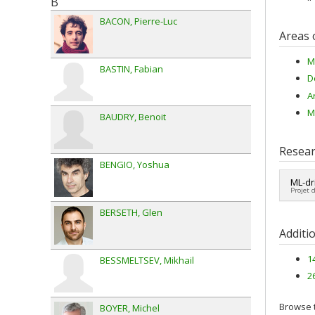
B
BACON
Pierre-Luc
Areas 
M
BASTIN
Fabian
D
Ar
M
BAUDRY
Benoit
Resear
BENGIO
Yoshua
ML-dr
Projet 
BERSETH
Glen
Fundi
Grant
Additi
1
BESSMELTSEV
Mikhail
2
Browse t
BOYER
Michel