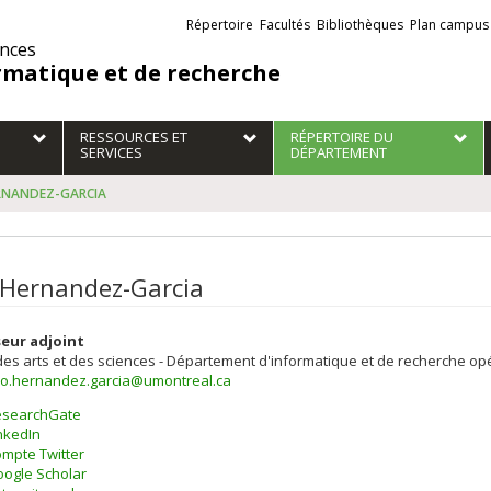
Liens
Répertoire
Facultés
Bibliothèques
Plan campus
externes
ences
rmatique et de recherche
RESSOURCES ET
RÉPERTOIRE DU
SERVICES
DÉPARTEMENT
ERNANDEZ-GARCIA
 Hernandez-Garcia
eur adjoint
des arts et des sciences - Département d'informatique et de recherche op
ro.hernandez.garcia@umontreal.ca
esearchGate
nkedIn
mpte Twitter
ogle Scholar