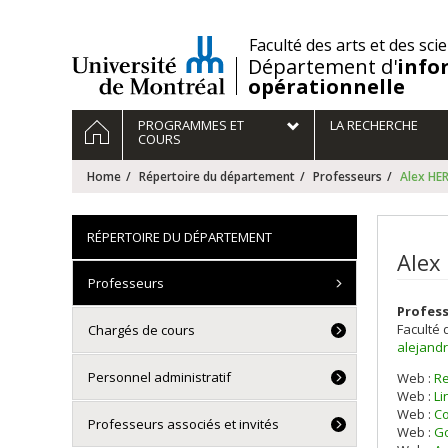
Passer
au
/
Faculté des arts et des sci
contenu
Département d'
info
opérationnelle
Navigation
HOME
PROGRAMMES ET
LA RECHERCHE
principale
COURS
Home
Répertoire du département
Professeurs
Alex H
RÉPERTOIRE DU DÉPARTEMENT
Alex
Professeurs
Profess
Faculté 
Chargés de cours
alejand
Personnel administratif
Web :
R
Web :
Li
Web :
Co
Professeurs associés et invités
Web :
Go