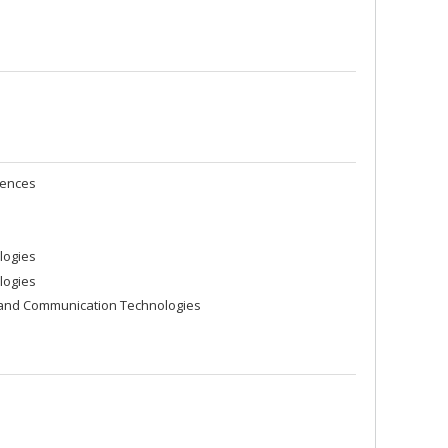
iences
logies
logies
 and Communication Technologies