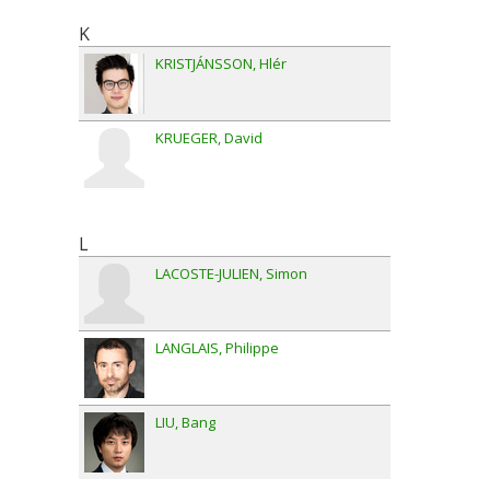
K
KRISTJÁNSSON
Hlér
KRUEGER
David
L
LACOSTE-JULIEN
Simon
LANGLAIS
Philippe
LIU
Bang