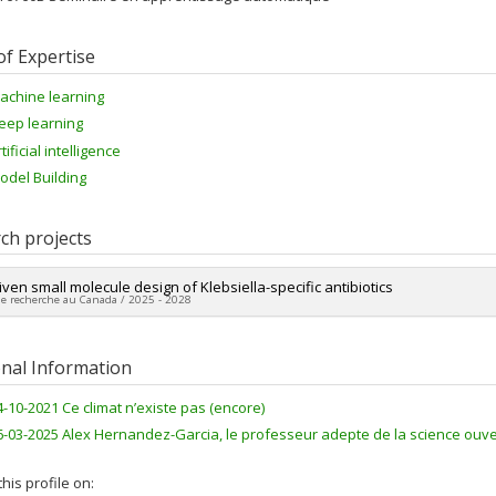
of Expertise
achine learning
eep learning
tificial intelligence
odel Building
ch projects
iven small molecule design of Klebsiella-specific antibiotics
de recherche au Canada / 2025 - 2028
ng sources:
Gates Fondation
 programs:
onal Information
4-10-2021 Ce climat n’existe pas (encore)
6-03-2025 Alex Hernandez-Garcia, le professeur adepte de la science ouve
his profile on: