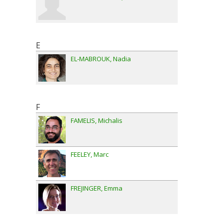
E
EL-MABROUK
Nadia
F
FAMELIS
Michalis
FEELEY
Marc
FREJINGER
Emma