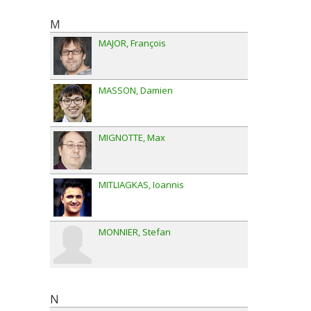
M
MAJOR
François
MASSON
Damien
MIGNOTTE
Max
MITLIAGKAS
Ioannis
MONNIER
Stefan
N