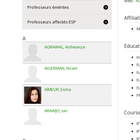
Web :
Au
Professeurs émérites
Affilia
Professeurs affectés ESP
M
A
Educat
AGRAWAL
Aishwarya
I
F
AIGERMAN
Noam
F
F
F
AÏMEUR
Esma
P
ARAWJO
Ian
Cours
I
I
I