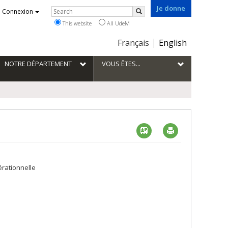
Je donne
Rechercher
Connexion
Search
This website
All UdeM
Choix
Français
English
de
la
NOTRE DÉPARTEMENT
VOUS ÊTES...
langue
Vcard
Imprimer
érationnelle