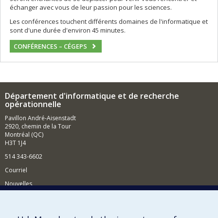
échanger avec vous de leur passion pour les sciences.
Les conférences touchent différents domaines de l'informatique et
sont d'une durée d'environ 45 minutes.
CONFÉRENCES – CÉGEPS
Département d'informatique et de recherche
opérationnelle
Pavillon André-Aisenstadt
2920, chemin de la Tour
Montréal (QC)
H3T 1J4
514 343-6602
Courriel
Nouvelles
Activités
Comment soutenir le Département?