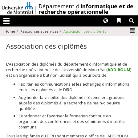
Passer
/
Département d'
informatique et de
au
recherche opérationnelle
contenu
Langues
Liens 
R
Menu
N
Home
Ressources et services
Association des diplômés
Association des diplômés
L'Association des diplômés du département d'informatique et de
recherche opérationnelle de l'Université de Montréal (
ADDIROUM
)
est un organisme à but non lucratif qui a pour buts de :
Faciliter les communications et les échanges d'informations
entre les diplomés et le DIRO
Augmenter la visibilité des diplômés récemment gradués
auprès des diplômés à la recherche de main-d'oeuvre
qualifiée
Coordonner et favoriser la formation continue en
organisant des conférences et des séminaires d'intérêts
communs.
Tous les diplômés du DIRO sont membres d'office de l'ADDIROUM.