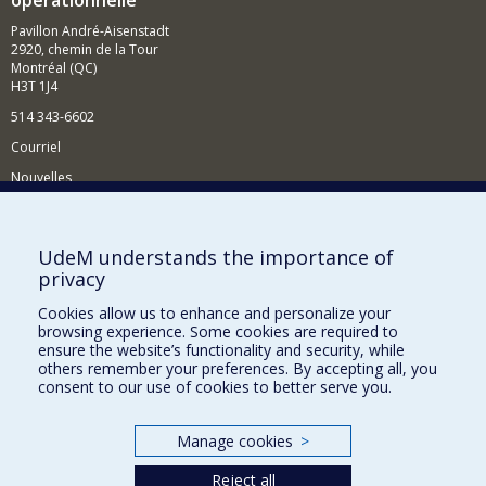
opérationnelle
Pavillon André-Aisenstadt
2920, chemin de la Tour
Montréal (QC)
H3T 1J4
514 343-6602
Courriel
Nouvelles
Activités
Comment soutenir le Département?
UdeM understands the importance of
privacy
BESOIN D'AIDE?
Cookies allow us to enhance and personalize your
Plan du site
browsing experience. Some cookies are required to
Signaler une erreur
ensure the website’s functionality and security, while
others remember your preferences. By accepting all, you
Accessibilité
consent to our use of cookies to better serve you.
FACULTÉ DES ARTS ET DES SCIENCES
Manage cookies
>
Nos départements et écoles
Reject all
Nos centres d'études