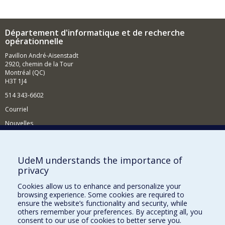
Département d'informatique et de recherche
opérationnelle
Pavillon André-Aisenstadt
2920, chemin de la Tour
Montréal (QC)
H3T 1J4
514 343-6602
Courriel
Nouvelles
Activités
Comment soutenir le Département?
UdeM understands the importance of
privacy
BESOIN D'AIDE?
Cookies allow us to enhance and personalize your
Plan du site
browsing experience. Some cookies are required to
Signaler une erreur
ensure the website’s functionality and security, while
others remember your preferences. By accepting all, you
Accessibilité
consent to our use of cookies to better serve you.