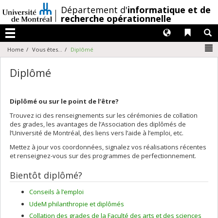
Passer
/
Département d'
informatique et de
au
recherche opérationnelle
contenu
Langues
Liens 
R
Menu
N
Home
Vous êtes...
Diplômé
Diplômé
Diplômé ou sur le point de l’être?
Trouvez ici des renseignements sur les cérémonies de collation
des grades, les avantages de l’Association des diplômés de
l’Université de Montréal, des liens vers l’aide à l’emploi, etc.
Mettez à jour vos coordonnées, signalez vos réalisations récentes
et renseignez-vous sur des programmes de perfectionnement.
Bientôt diplômé?
Conseils à l’emploi
UdeM philanthropie et diplômés
Collation des grades de la Faculté des arts et des sciences