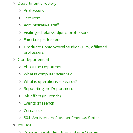
Department directory
Professors
Lecturers
Administrative staff
Visiting scholars/adjunct professors
Emeritus professors
Graduate Postdoctoral Studies (GPS) affiliated
professors
Our departement
About the Department
What is computer science?
What is operations research?
Supporting the Department
Job offers (in French)
Events (in French)
Contact us
50th Anniversary Speaker Emeritus Series
You are...
Prospective student from outside Quebec