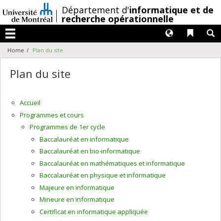
Passer
/
Département d'
informatique et de
au
recherche opérationnelle
contenu
Langues
Liens 
R
Menu
Home
Plan du site
Plan du site
Accueil
Programmes et cours
Programmes de 1er cycle
Baccalauréat en informatique
Baccalauréat en bio-informatique
Baccalauréat en mathématiques et informatique
Baccalauréat en physique et informatique
Majeure en informatique
Mineure en informatique
Certificat en informatique appliquée