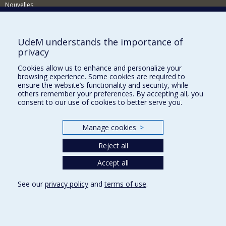
Nouvelles
Activités
Comment soutenir le Département?
UdeM understands the importance of
privacy
BESOIN D'AIDE?
Cookies allow us to enhance and personalize your
Plan du site
browsing experience. Some cookies are required to
Signaler une erreur
ensure the website’s functionality and security, while
others remember your preferences. By accepting all, you
Accessibilité
consent to our use of cookies to better serve you.
FACULTÉ DES ARTS ET DES SCIENCES
Manage cookies
>
Nos départements et écoles
Reject all
Nos centres d'études
Nos programmes et cours
Accept all
See our
privacy policy
and
terms of use
.
Privacy
Terms of use
Cookie Settings