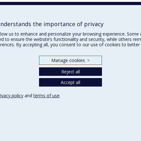
derstands the importance of privacy
llow us to enhance and personalize your browsing experience. Some 
ed to ensure the website’s functionality and security, while others r
rences. By accepting all, you consent to our use of cookies to better
Manage cookies
>
Reject all
Accept all
rivacy policy
and
terms of use
.