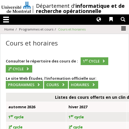
Passer
/
Département d'
informatique et de
au
recherche opérationnelle
contenu
Langues
Liens 
R
Menu
N
Home
Programmes et cours
Cours et horaires
Cours et horaires
er
Consulter le répertoire des cours de :
1
CYCLE
e
2
CYCLE
Le site Web Études, l'information officielle sur:
PROGRAMMES
COURS
HORAIRES
Listes des cours offerts en un clin d
automne 2026
hiver 2027
er
er
1
cycle
1
cycle
e
e
2
cycle
2
cycle