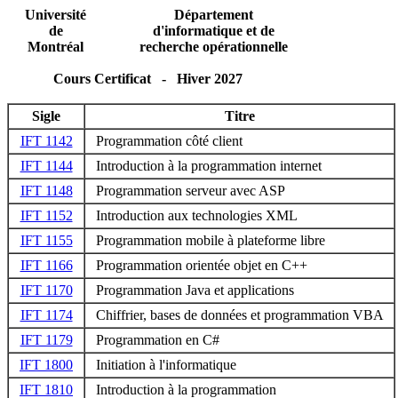
Université
Département
de
d'informatique et de
Montréal
recherche opérationnelle
Cours Certificat - Hiver 2027
Sigle
Titre
IFT 1142
Programmation côté client
IFT 1144
Introduction à la programmation internet
IFT 1148
Programmation serveur avec ASP
IFT 1152
Introduction aux technologies XML
IFT 1155
Programmation mobile à plateforme libre
IFT 1166
Programmation orientée objet en C++
IFT 1170
Programmation Java et applications
IFT 1174
Chiffrier, bases de données et programmation VBA
IFT 1179
Programmation en C#
IFT 1800
Initiation à l'informatique
IFT 1810
Introduction à la programmation