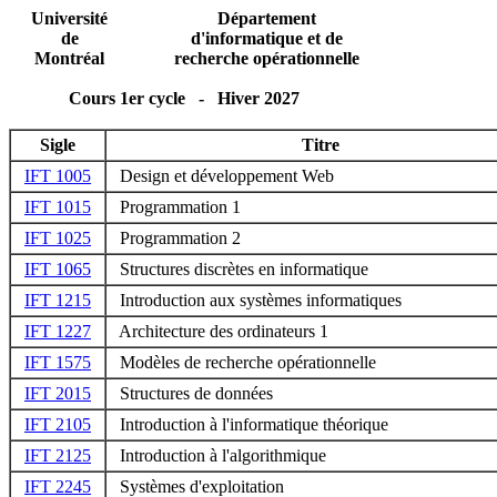
Université
Département
de
d'informatique et de
Montréal
recherche opérationnelle
Cours 1er cycle - Hiver 2027
Sigle
Titre
IFT 1005
Design et développement Web
IFT 1015
Programmation 1
IFT 1025
Programmation 2
IFT 1065
Structures discrètes en informatique
IFT 1215
Introduction aux systèmes informatiques
IFT 1227
Architecture des ordinateurs 1
IFT 1575
Modèles de recherche opérationnelle
IFT 2015
Structures de données
IFT 2105
Introduction à l'informatique théorique
IFT 2125
Introduction à l'algorithmique
IFT 2245
Systèmes d'exploitation