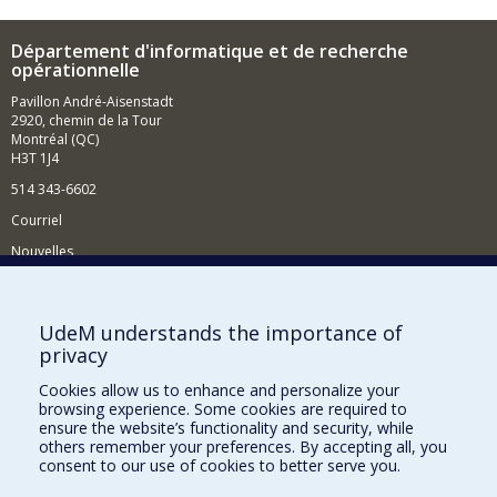
Département d'informatique et de recherche
opérationnelle
Pavillon André-Aisenstadt
2920, chemin de la Tour
Montréal (QC)
H3T 1J4
514 343-6602
Courriel
Nouvelles
Activités
Comment soutenir le Département?
UdeM understands the importance of
privacy
BESOIN D'AIDE?
Cookies allow us to enhance and personalize your
Plan du site
browsing experience. Some cookies are required to
Signaler une erreur
ensure the website’s functionality and security, while
others remember your preferences. By accepting all, you
Accessibilité
consent to our use of cookies to better serve you.
FACULTÉ DES ARTS ET DES SCIENCES