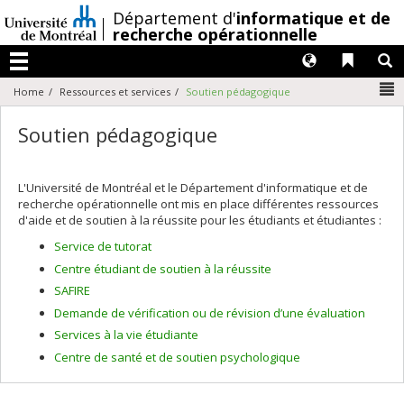
Passer
/
Département d'
informatique et de
au
recherche opérationnelle
contenu
Langues
Liens 
R
Menu
N
Home
Ressources et services
Soutien pédagogique
Soutien pédagogique
L'Université de Montréal et le Département d'informatique et de
recherche opérationnelle ont mis en place différentes ressources
d'aide et de soutien à la réussite pour les étudiants et étudiantes :
Service de tutorat
Centre étudiant de soutien à la réussite
SAFIRE
Demande de vérification ou de révision d’une évaluation
Services à la vie étudiante
Centre de santé et de soutien psychologique