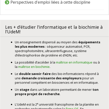
Perspectives d'emploi liées à cette discipline
Les + d’étudier l’informatique et la biochimie à
l’UdeM!
Un enseignement dispensé au moyen des
équipements
les plus modernes
: séquenceur automatisé, PCR,
spectrophotomètre, ultracentrifugeuse, système
d’électrophorèse de protéine et d’ADN, etc.
La possibilité d’accéder à la
maîtrise en informatique
ou à
la
maîtrise en biochimie
.
Le
double savoir-faire
des bio-informaticiens répond à
une
demande croissante des employeurs
pour un
personnel compétent en biosciences et en informatique.
Un
stage
dans un laboratoire permettant de mener
ton
propre projet
de recherche
.
e
L'UdeM est la 2
université francophone de la planète en
recherche opérationnelle selon la
firme QS
. En