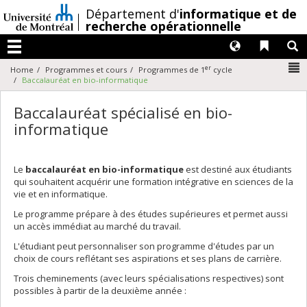
Passer
/
Département d'
informatique et de
au
recherche opérationnelle
contenu
Langues
Liens 
R
Menu
N
er
Home
Programmes et cours
Programmes de 1
cycle
Baccalauréat en bio-informatique
Baccalauréat spécialisé en bio-
informatique
Le
baccalauréat en bio-informatique
est destiné aux étudiants
qui souhaitent acquérir une formation intégrative en sciences de la
vie et en informatique.
Le programme prépare à des études supérieures et permet aussi
un accès immédiat au marché du travail.
L'étudiant peut personnaliser son programme d'études par un
choix de cours reflétant ses aspirations et ses plans de carrière.
Trois cheminements (avec leurs spécialisations respectives) sont
possibles à partir de la deuxième année :