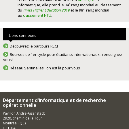
e
informatique, elle prend le 34
rang mondial au classement
e
du
Times Higher Education 2019
et le 98
rang mondial
au
classement NTU
.
Liens connexes
Découvrez le parcours RECI
Bourses de 1er cycle pour étudiants internationaux : renseignez-
vous!
Réseau Sentinelles : on est là pour vous
Département d'informatique et de recherche
opérationnelle
Pavillon André-Aisenstadt
2920, chemin de la Tour
Montréal (QC)
H3T 1J4