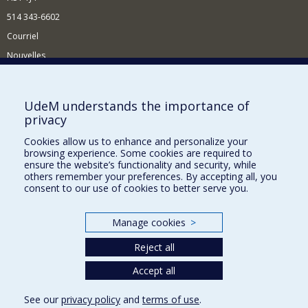
514 343-6602
Courriel
Nouvelles
Activités
Comment soutenir le Département?
UdeM understands the importance of
privacy
BESOIN D'AIDE?
Cookies allow us to enhance and personalize your
Plan du site
browsing experience. Some cookies are required to
Signaler une erreur
ensure the website’s functionality and security, while
others remember your preferences. By accepting all, you
Accessibilité
consent to our use of cookies to better serve you.
FACULTÉ DES ARTS ET DES SCIENCES
Manage cookies
>
Nos départements et écoles
Reject all
Nos centres d'études
Nos programmes et cours
Accept all
See our
privacy policy
and
terms of use
.