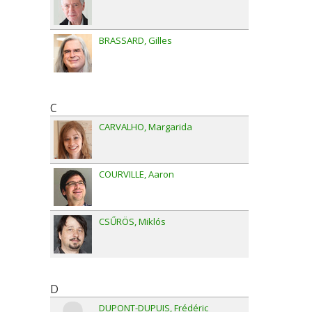
BRASSARD
Gilles
C
CARVALHO
Margarida
COURVILLE
Aaron
CSŰRÖS
Miklós
D
DUPONT-DUPUIS
Frédéric