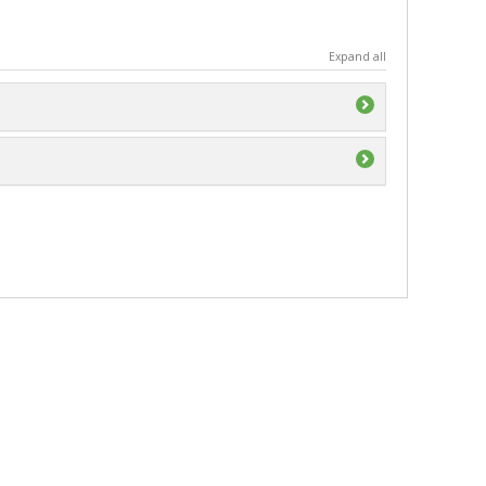
Expand all
e du Canada (CRSNG)
ividuelle ou de groupe
e du Canada (CRSNG)