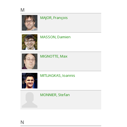
M
MAJOR
François
MASSON
Damien
MIGNOTTE
Max
MITLIAGKAS
Ioannis
MONNIER
Stefan
N