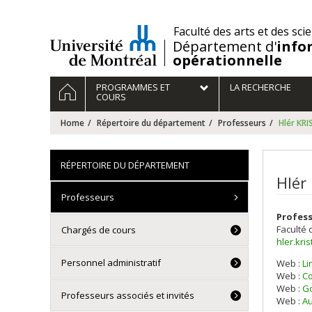
Passer
au
/
Faculté des arts et des sci
contenu
Département d'
info
opérationnelle
Navigation
HOME
PROGRAMMES ET
LA RECHERCHE
principale
COURS
Home
Répertoire du département
Professeurs
Hlér KR
RÉPERTOIRE DU DÉPARTEMENT
Hlér
Professeurs
Profess
Faculté 
Chargés de cours
hler.kr
Personnel administratif
Web :
Li
Web :
Co
Web :
Go
Professeurs associés et invités
Web :
Au