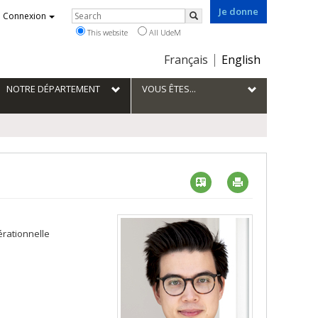
Je donne
Rechercher
Connexion
Search
This website
All UdeM
Choix
Français
English
de
la
NOTRE DÉPARTEMENT
VOUS ÊTES...
langue
Vcard
Imprimer
érationnelle