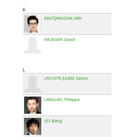
K
KRISTJÁNSSON
Hlér
KRUEGER
David
L
LACOSTE-JULIEN
Simon
LANGLAIS
Philippe
LIU
Bang