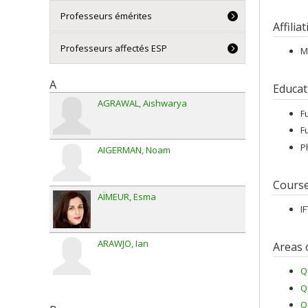
Professeurs émérites
Affilia
Professeurs affectés ESP
M
A
Educat
AGRAWAL
Aishwarya
F
F
P
AIGERMAN
Noam
Cours
AÏMEUR
Esma
I
ARAWJO
Ian
Areas 
Q
Q
Q