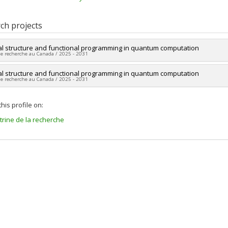
ch projects
l structure and functional programming in quantum computation
de recherche au Canada / 2025 - 2031
researcher :
l structure and functional programming in quantum computation
Hlér Kristjánsson
de recherche au Canada / 2025 - 2031
ng sources:
CRSNG/Conseil de recherches en sciences naturelles et géni
 programs:
PVX20965-(RGP) Programme de subvention à la découverte ind
researcher :
Hlér Kristjánsson
his profile on:
ng sources:
CRSNG/Conseil de recherches en sciences naturelles et géni
 programs:
PVXXXXXX-(DGECR) Tremplin vers la découverte
itrine de la recherche