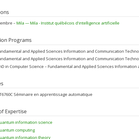
tions
embre –
Mila — Mila - Institut québécois d'intelligence artificielle
ion Programs
undamental and Applied Sciences Information and Communication Techno
undamental and Applied Sciences Information and Communication Techno
hD in Computer Science – Fundamental and Applied Sciences Information
es
FT6760C Séminaire en apprentissage automatique
of Expertise
uantum information science
uantum computing
uantum information theory