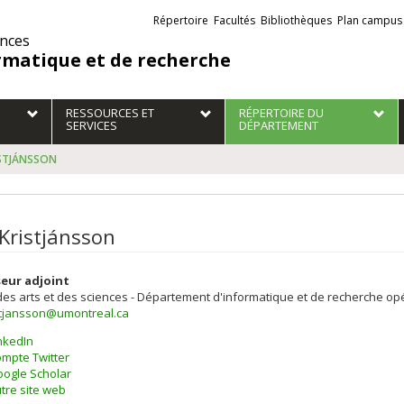
Liens
Répertoire
Facultés
Bibliothèques
Plan campus
externes
ences
rmatique et de recherche
RESSOURCES ET
RÉPERTOIRE DU
SERVICES
DÉPARTEMENT
ISTJÁNSSON
 Kristjánsson
eur adjoint
des arts et des sciences - Département d'informatique et de recherche op
istjansson@umontreal.ca
nkedIn
mpte Twitter
ogle Scholar
tre site web