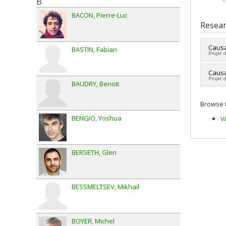
B
BACON
Pierre-Luc
Resear
Causa
BASTIN
Fabian
Projet 
Lead 
Causa
Projet 
Fundi
BAUDRY
Benoit
Grant
Lead 
Browse t
Fundi
Grant
BENGIO
Yoshua
V
BERSETH
Glen
BESSMELTSEV
Mikhail
BOYER
Michel