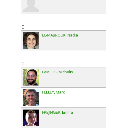
E
EL-MABROUK
Nadia
F
FAMELIS
Michalis
FEELEY
Marc
FREJINGER
Emma