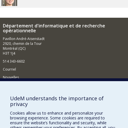
Département d'informatique et de recherche
opérationnelle
Pavillon André-Aisenstadt
2920, chemin de la Tour
Montréal (QC)
H3T 1J4
514 343-6602
Courriel
Nouvelles
Activités
Comment soutenir le Département?
UdeM understands the importance of
privacy
BESOIN D'AIDE?
Cookies allow us to enhance and personalize your
Plan du site
browsing experience. Some cookies are required to
Signaler une erreur
ensure the website’s functionality and security, while
others remember your preferences. By accepting all, you