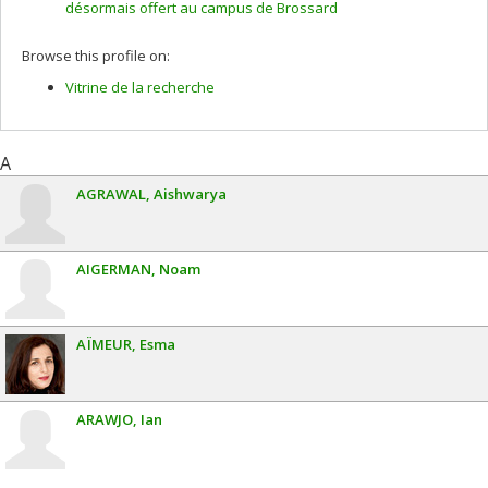
Ladrière
désormais offert au campus de Brossard
Funding sources:
FRQNT/Fonds de recherche du Québec -
Nature et technologies (FQRNT)
Browse this profile on:
Grant programs:
PVXXXXXX-(RS) Programme de
regroupements stratégiques
Vitrine de la recherche
A
AGRAWAL
Aishwarya
AIGERMAN
Noam
AÏMEUR
Esma
ARAWJO
Ian