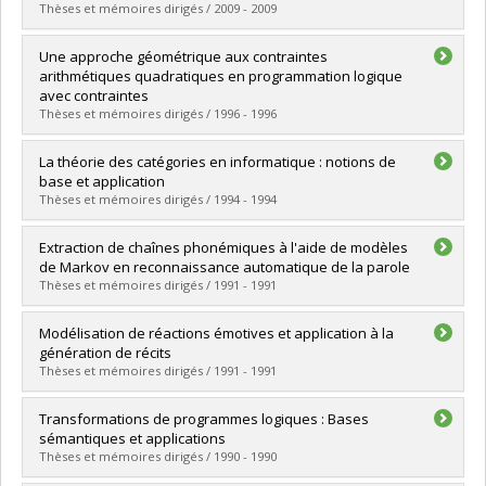
Cycle :
Doctoral
Thèses et mémoires dirigés / 2009 - 2009
Grade :
Ph. D.
Lien vers le document dans Papyrus
Graduate :
Paquette, Éric Oliver
Une approche géométrique aux contraintes
Cycle :
Doctoral
arithmétiques quadratiques en programmation logique
Grade :
Ph. D.
avec contraintes
Lien vers le document dans Papyrus
Thèses et mémoires dirigés / 1996 - 1996
Graduate :
Pesant, Gilles
La théorie des catégories en informatique : notions de
Cycle :
Doctoral
base et application
Grade :
Ph. D.
Thèses et mémoires dirigés / 1994 - 1994
Lien vers le document dans Papyrus
Graduate :
Boucher, Dominique
Extraction de chaînes phonémiques à l'aide de modèles
Cycle :
Master's
de Markov en reconnaissance automatique de la parole
Grade :
M. Sc.
Thèses et mémoires dirigés / 1991 - 1991
Lien vers le document dans Papyrus
Graduate :
Millien, Evelyne
Modélisation de réactions émotives et application à la
Cycle :
Master's
génération de récits
Grade :
M. Sc.
Thèses et mémoires dirigés / 1991 - 1991
Lien vers le document dans Papyrus
Graduate :
Nault, Georges
Transformations de programmes logiques : Bases
Cycle :
Master's
sémantiques et applications
Grade :
M. Sc.
Thèses et mémoires dirigés / 1990 - 1990
Lien vers le document dans Papyrus