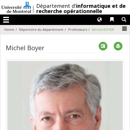
Passer
/
Département d'
informatique et de
au
recherche opérationnelle
contenu
Langues
Liens 
R
Menu
N
Home
Répertoire du département
Professeurs
Michel BOYER
Vcard
Imp
Michel Boyer