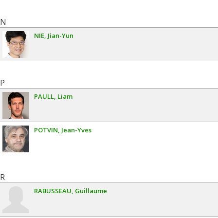
N
NIE
Jian-Yun
P
PAULL
Liam
POTVIN
Jean-Yves
R
RABUSSEAU
Guillaume