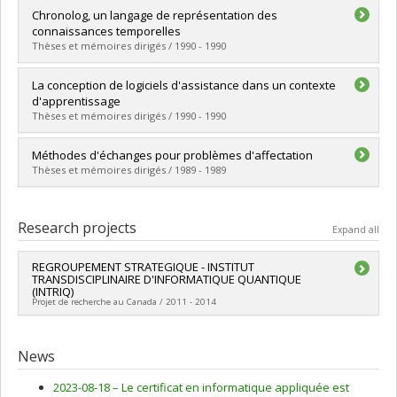
Graduate :
Tarau, Paul
Chronolog, un langage de représentation des
Cycle :
Doctoral
connaissances temporelles
Grade :
Ph. D.
Thèses et mémoires dirigés / 1990 - 1990
Lien vers le document dans Papyrus
Graduate :
St-Vincent, Pierre
La conception de logiciels d'assistance dans un contexte
Cycle :
Master's
d'apprentissage
Grade :
M. Sc.
Thèses et mémoires dirigés / 1990 - 1990
Lien vers le document dans Papyrus
Graduate :
Bergeron, Anne
Méthodes d'échanges pour problèmes d'affectation
Cycle :
Doctoral
Thèses et mémoires dirigés / 1989 - 1989
Grade :
Ph. D.
Lien vers le document dans Papyrus
Graduate :
Lavoie, Alain
Cycle :
Master's
Research projects
Expand all
Grade :
M. Sc.
Lien vers le document dans Papyrus
REGROUPEMENT STRATEGIQUE - INSTITUT
TRANSDISCIPLINAIRE D'INFORMATIQUE QUANTIQUE
(INTRIQ)
Projet de recherche au Canada / 2011 - 2014
Lead researcher :
Alain Tapp
Co-researchers :
Gilles Brassard
,
Richard MacKenzie
,
Louis
News
Salvail
,
Michel Boyer
,
Michael Hilke
,
Prakash Panangaden
,
Patrick Hayden
,
Claude Crépeau
,
David Poulin
,
Michel Pioro-
2023-08-18 –
Le certificat en informatique appliquée est