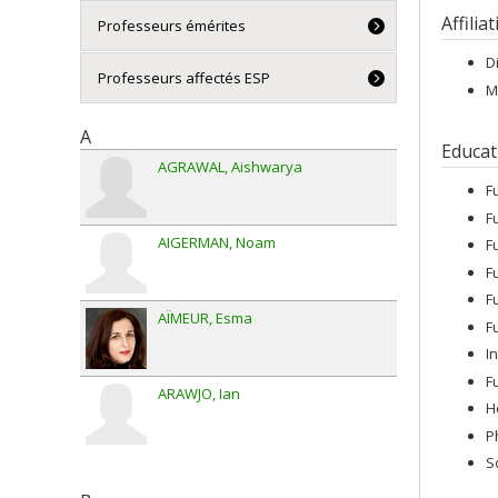
Affilia
Professeurs émérites
D
Professeurs affectés ESP
M
A
Educat
AGRAWAL
Aishwarya
F
F
AIGERMAN
Noam
F
F
F
AÏMEUR
Esma
F
I
F
ARAWJO
Ian
H
P
S