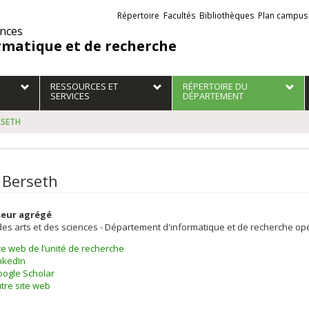
Liens
Répertoire
Facultés
Bibliothèques
Plan campus
externes
ences
rmatique et de recherche
RESSOURCES ET
RÉPERTOIRE DU
SERVICES
DÉPARTEMENT
RSETH
 Berseth
seur agrégé
des arts et des sciences - Département d'informatique et de recherche op
te web de l’unité de recherche
nkedIn
ogle Scholar
tre site web