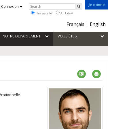
Je donne
Rechercher
Connexion
Search
This website
All UdeM
Choix
Français
English
de
la
NOTRE DÉPARTEMENT
VOUS ÊTES...
langue
Vcard
Imprimer
érationnelle