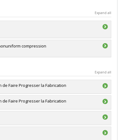
Expand all
d nonuniform compression
Expand all
de Faire Progresser la Fabrication
de Faire Progresser la Fabrication
s (FQRNT) , CRSNG/Conseil de recherches en sciences
(partenariat avec CRSNG) , PVXXXXXX-Programme NOVA