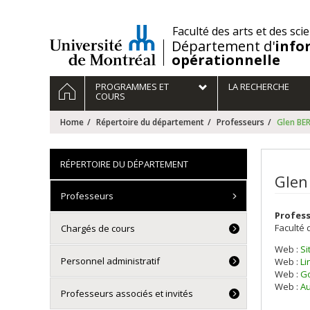
Passer
au
/
Faculté des arts et des sci
contenu
Département d'
info
opérationnelle
Navigation
HOME
PROGRAMMES ET
LA RECHERCHE
principale
COURS
Home
Répertoire du département
Professeurs
Glen BE
RÉPERTOIRE DU DÉPARTEMENT
Glen
Professeurs
Profes
Faculté 
Chargés de cours
Web :
Si
Personnel administratif
Web :
Li
Web :
Go
Web :
Au
Professeurs associés et invités