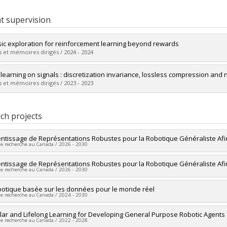
t supervision
nsic exploration for reinforcement learning beyond rewards
 et mémoires dirigés / 2024 - 2024
uate :
Creus-Castanyer, Roger
learning on signals : discretization invariance, lossless compression an
 :
Master's
 et mémoires dirigés / 2023 - 2023
 :
M. Sc.
vers le document dans Papyrus
uate :
Demeule, Léa
 :
Master's
ch projects
 :
M. Sc.
vers le document dans Papyrus
ntissage de Représentations Robustes pour la Robotique Généraliste Afin 
de recherche au Canada / 2026 - 2030
researcher :
ntissage de Représentations Robustes pour la Robotique Généraliste Afin 
Glen Berseth
de recherche au Canada / 2026 - 2030
searchers :
Liam Paull
,
Florian Shkurti
ng sources:
FRQNT/Fonds de recherche du Québec - Nature et technologie
researcher :
botique basée sur les données pour le monde réel
Glen Berseth
elles et génie du Canada (CRSNG)
de recherche au Canada / 2024 - 2030
searchers :
Liam Paull
,
Florian Shkurti
 programs:
PVXXXXXX-Programme NOVA pour chercheur(e)s de la relève 
chercheur(e)s de la relève (partenariat avec FRQNT)
ng sources:
ar and Lifelong Learning for Developing General Purpose Robotic Agents
Université de Montréal
de recherche au Canada / 2022 - 2028
 programs:
PVXXXXXX-FEI sans restriction