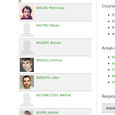
B
Cours
BACON
Pierre-Luc
I
I
BASTIN
Fabian
I
I
BAUDRY
Benoit
Areas 
R
BENGIO
Yoshua
R
D
M
BERSETH
Glen
P
BESSMELTSEV
Mikhail
Respon
Activi
BOYER
Michel