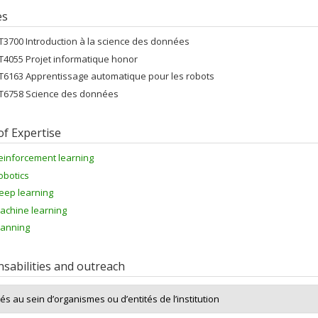
es
FT3700 Introduction à la science des données
FT4055 Projet informatique honor
FT6163 Apprentissage automatique pour les robots
FT6758 Science des données
of Expertise
einforcement learning
obotics
eep learning
achine learning
lanning
sabilities and outreach
tés au sein d’organismes ou d’entités de l’institution