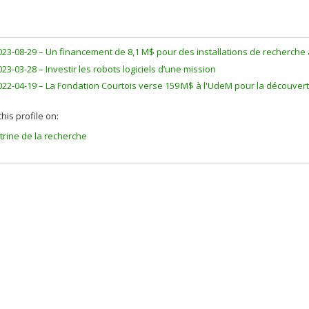
023-08-29 –
Un financement de 8,1 M$ pour des installations de recherche 
023-03-28 –
Investir les robots logiciels d’une mission
022-04-19 –
La Fondation Courtois verse 159 M$ à l'UdeM pour la découve
his profile on:
itrine de la recherche