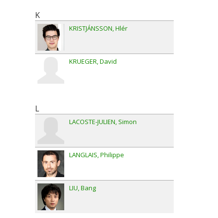
K
KRISTJÁNSSON
Hlér
KRUEGER
David
L
LACOSTE-JULIEN
Simon
LANGLAIS
Philippe
LIU
Bang