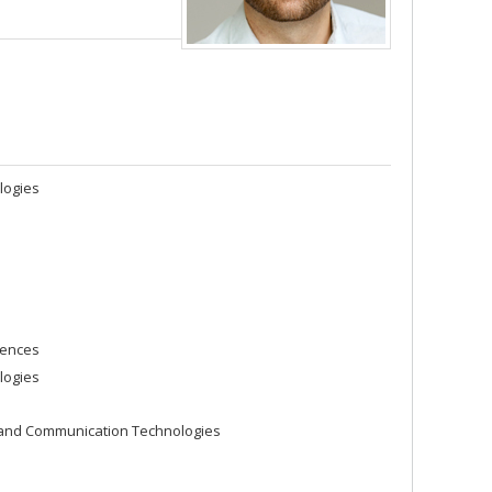
logies
iences
logies
 and Communication Technologies