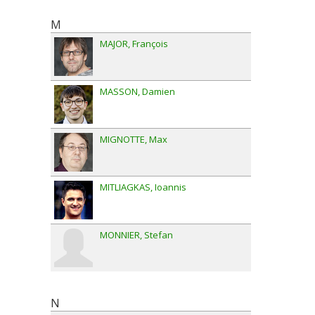
M
MAJOR
François
MASSON
Damien
MIGNOTTE
Max
MITLIAGKAS
Ioannis
MONNIER
Stefan
N