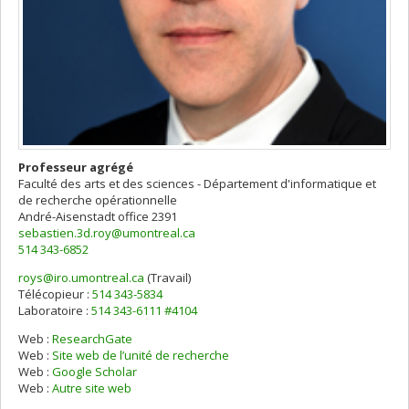
Professeur agrégé
Faculté des arts et des sciences - Département d'informatique et
de recherche opérationnelle
André-Aisenstadt
office 2391
sebastien.3d.roy@umontreal.ca
514 343-6852
roys@iro.umontreal.ca
(Travail)
Courriels
Télécopieur :
514 343-5834
Laboratoire :
514 343-6111 #4104
Web :
ResearchGate
Web :
Site web de l’unité de recherche
Web :
Google Scholar
Web :
Autre site web