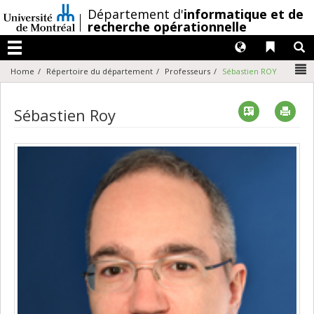
Passer
/
Département d'
informatique et de
au
recherche opérationnelle
contenu
Langues
Liens 
R
Menu
N
Home
Répertoire du département
Professeurs
Sébastien ROY
Vcard
Imp
Sébastien Roy