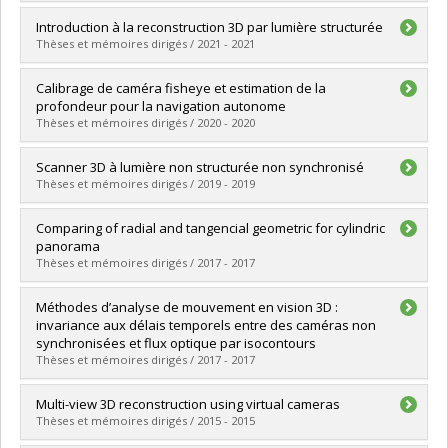
Grade :
M. Sc.
Lien vers le document dans Papyrus
Graduate :
Huppé, Samuel
Introduction à la reconstruction 3D par lumière structurée
Cycle :
Master's
Thèses et mémoires dirigés / 2021 - 2021
Grade :
M. Sc.
Lien vers le document dans Papyrus
Graduate :
Hurtubise, Nicolas
Calibrage de caméra fisheye et estimation de la
Cycle :
Master's
profondeur pour la navigation autonome
Grade :
M. Sc.
Thèses et mémoires dirigés / 2020 - 2020
Lien vers le document dans Papyrus
Graduate :
Brousseau, Pierre-André
Scanner 3D à lumière non structurée non synchronisé
Cycle :
Master's
Thèses et mémoires dirigés / 2019 - 2019
Grade :
M. Sc.
Lien vers le document dans Papyrus
Graduate :
El Asmi, Chaima
Comparing of radial and tangencial geometric for cylindric
Cycle :
Master's
panorama
Grade :
M. Sc.
Thèses et mémoires dirigés / 2017 - 2017
Lien vers le document dans Papyrus
Graduate :
Amjadi, Faezeh
Méthodes d’analyse de mouvement en vision 3D :
Cycle :
Master's
invariance aux délais temporels entre des caméras non
Grade :
M. Sc.
synchronisées et flux optique par isocontours
Lien vers le document dans Papyrus
Thèses et mémoires dirigés / 2017 - 2017
Graduate :
Benrhaiem, Rania
Multi-view 3D reconstruction using virtual cameras
Cycle :
Doctoral
Thèses et mémoires dirigés / 2015 - 2015
Grade :
Ph. D.