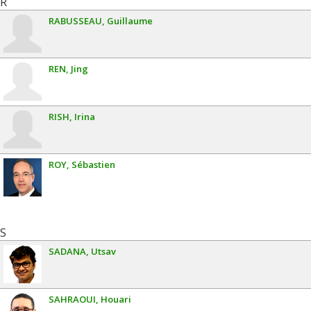
R
RABUSSEAU
Guillaume
REN
Jing
RISH
Irina
ROY
Sébastien
S
SADANA
Utsav
SAHRAOUI
Houari