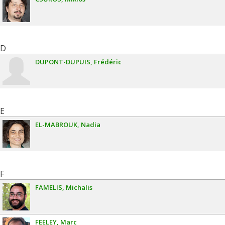
D
DUPONT-DUPUIS
Frédéric
E
EL-MABROUK
Nadia
F
FAMELIS
Michalis
FEELEY
Marc