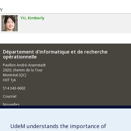
Y
YU
Kimberly
Département d'informatique et de recherche
opérationnelle
Pavillon André-Aisenstadt
2920, chemin de la Tour
Montréal (QC)
H3T 1J4
514 343-6602
Courriel
Nouvelles
Activités
Comment soutenir le Département?
UdeM understands the importance of