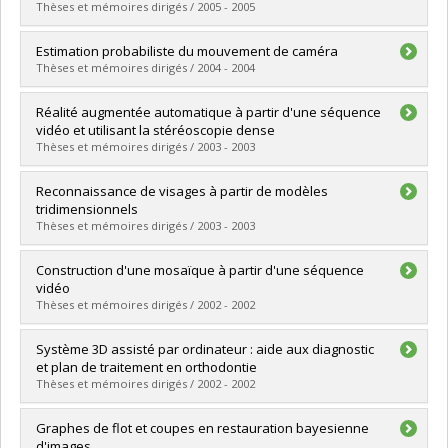
Grade :
M. Sc.
Thèses et mémoires dirigés / 2005 - 2005
Lien vers le document dans Papyrus
Graduate :
Chapdelaine-Couture, Vincent
Estimation probabiliste du mouvement de caméra
Cycle :
Master's
Thèses et mémoires dirigés / 2004 - 2004
Grade :
M. Sc.
Lien vers le document dans Papyrus
Graduate :
Draréni, Jamil
Réalité augmentée automatique à partir d'une séquence
Cycle :
Master's
vidéo et utilisant la stéréoscopie dense
Grade :
M. Sc.
Thèses et mémoires dirigés / 2003 - 2003
Lien vers le document dans Papyrus
Graduate :
Holloway, Patrick
Reconnaissance de visages à partir de modèles
Cycle :
Master's
tridimensionnels
Grade :
M. Sc.
Thèses et mémoires dirigés / 2003 - 2003
Lien vers le document dans Papyrus
Graduate :
Beauchesne, Étienne
Construction d'une mosaïque à partir d'une séquence
Cycle :
Master's
vidéo
Grade :
M. Sc.
Thèses et mémoires dirigés / 2002 - 2002
Lien vers le document dans Papyrus
Graduate :
Abbas, Ali
Système 3D assisté par ordinateur : aide aux diagnostic
Cycle :
Master's
et plan de traitement en orthodontie
Grade :
M. Sc.
Thèses et mémoires dirigés / 2002 - 2002
Lien vers le document dans Papyrus
Graduate :
Induni, Stéphanie
Graphes de flot et coupes en restauration bayesienne
Cycle :
Master's
d'images