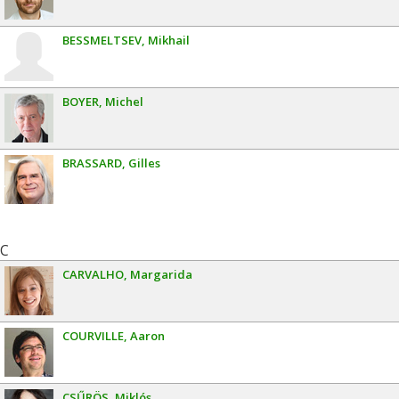
BESSMELTSEV
Mikhail
BOYER
Michel
BRASSARD
Gilles
C
CARVALHO
Margarida
COURVILLE
Aaron
CSŰRÖS
Miklós