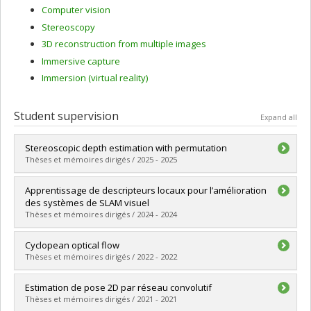
Computer vision
Stereoscopy
3D reconstruction from multiple images
Immersive capture
Immersion (virtual reality)
Student supervision
Expand all
Stereoscopic depth estimation with permutation
Thèses et mémoires dirigés / 2025 - 2025
Graduate :
Brousseau, Pierre-André
Apprentissage de descripteurs locaux pour l’amélioration
Cycle :
Doctoral
des systèmes de SLAM visuel
Grade :
Ph. D.
Thèses et mémoires dirigés / 2024 - 2024
Lien vers le document dans Papyrus
Graduate :
Luttun, Johan
Cyclopean optical flow
Cycle :
Master's
Thèses et mémoires dirigés / 2022 - 2022
Grade :
M. Sc.
Lien vers le document dans Papyrus
Graduate :
Robles Hernández, Maria Fernanda
Estimation de pose 2D par réseau convolutif
Cycle :
Master's
Thèses et mémoires dirigés / 2021 - 2021