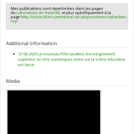
Poldma
,
Caroline Traube
,
Paolo Bellomia
Mes publications sont répertoriées dans les pages
du
Laboratoire de Vision3D
, et plus spécifiquement à la
page
http://vision3d.iro.umontreal.ca/cat/personnes/sebastien-
roy/
Additional Information
12-06-2020 Le nouveau Pôle lavallois d'enseignement
supérieur en Arts numériques entre sur la scène éducative
est lancé
Media