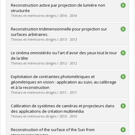
Lien vers le document dans Papyrus
Graduate :
Racicot, Marc
Reconstruction active par projection de lumière non
Cycle :
Master's
structurée
Grade :
M. Sc.
Thèses et mémoires dirigés / 2014 - 2014
Lien vers le document dans Papyrus
Graduate :
Martin, Nicolas
Reconstruction tridimensionnelle pour projection sur
Cycle :
Doctoral
surfaces arbitraires.
Grade :
Ph. D.
Thèses et mémoires dirigés / 2013 - 2013
Lien vers le document dans Papyrus
Graduate :
Bouchard, Louis
Le cinéma omnistéréo ou l'art d'avoir des yeux tout le tour
Cycle :
Master's
de la tête
Grade :
M. Sc.
Thèses et mémoires dirigés / 2012 - 2012
Lien vers le document dans Papyrus
Graduate :
Chapdelaine-Couture, Vincent
Exploitation de contraintes photométriques et
Cycle :
Doctoral
géométriques en vision : application au suivi, au calibrage
Grade :
Ph. D.
et à la reconstruction
Lien vers le document dans Papyrus
Thèses et mémoires dirigés / 2011 - 2011
Graduate :
Draréni, Jamil
Calibration de systèmes de caméras et projecteurs dans
Cycle :
Doctoral
des applications de création multimédia
Grade :
Ph. D.
Thèses et mémoires dirigés / 2010 - 2010
Lien vers le document dans Papyrus
Graduate :
Bélanger, Lucie
Reconstruction of the surface of the Sun from
Cycle :
Master's