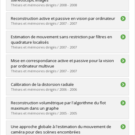
stereoscopic images
Grade :
M. Sc.
Thèses et mémoires dirigés / 2008 - 2008
Lien vers le document dans Papyrus
Graduate :
Lazǎr, Vlad-Andrei
Reconstruction active et passive en vision par ordinateur
Cycle :
Master's
Thèses et mémoires dirigés / 2007 - 2007
Grade :
M. Sc.
Lien vers le document dans Papyrus
Graduate :
Tardif, Jean-Philippe
Estimation de mouvement sans restriction par filtres en
Cycle :
Doctoral
quadrature localisés
Grade :
Ph. D.
Thèses et mémoires dirigés / 2007 - 2007
Lien vers le document dans Papyrus
Graduate :
Petit, Gaspard
Mise en correspondance active et passive pour la vision
Cycle :
Master's
par ordinateur multivue
Grade :
M. Sc.
Thèses et mémoires dirigés / 2007 - 2007
Lien vers le document dans Papyrus
Graduate :
Drouin, Marc-Antoine
Calibration de la distorsion radiale
Cycle :
Doctoral
Thèses et mémoires dirigés / 2006 - 2006
Grade :
Ph. D.
Lien vers le document dans Papyrus
Graduate :
Gauthier, Alexandre
Reconstruction volumétrique par l'algorithme du flot
Cycle :
Master's
maximum dans un graphe
Grade :
M. Sc.
Thèses et mémoires dirigés / 2005 - 2005
Lien vers le document dans Papyrus
Graduate :
Proulx, Catherine
Une approche globale à l'estimation du mouvement de
Cycle :
Master's
caméra pour des scènes encombrées