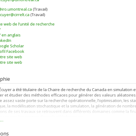
@iro.umontreal.ca
(Travail)
els
ecuyer@cirrelt.ca
(Travail)
te web de l’unité de recherche
V
 en anglais
nkedIn
ogle Scholar
ofil Facebook
tre site web
tre site web
phie
’Écuyer a été titulaire de la Chaire de recherche du Canada en simulation e
er et étudier des méthodes efficaces pour générer des valeurs aléatoires
e assez vaste porte sur la recherche opérationnelle, l’optimisation, les sta
e, la modélisation stochastique et la simulation, la génération de nombres
ions de ses travaux se retrouvent dans différents domaines comme la fin
u encore les centres d’appels téléphoniques.
s…
’Écuyer détient un baccalauréat en mathématiques, une maîtrise en recher
e opérationnelle de l’Université de Montréal. Il est professeur au dépar
tions