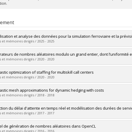
tion.
rement
isation et analyse des données pour la simulation ferroviaire et la prévi
 et mémoires dirigés / 2025 - 2025
mé(e) :
Côté, Hugo
ateurs de nombres aléatoires modulo un grand entier, dont l’uniformité 
 :
Doctorat
 et mémoires dirigés / 2020 - 2020
ôme obtenu :
Ph. D.
vers le document dans Papyrus
mé(e) :
Savard, Marc-Antoine
stic optimization of staffing for multiskill call centers
 :
Maîtrise
 et mémoires dirigés / 2020 - 2020
ôme obtenu :
M. Sc.
vers le document dans Papyrus
mé(e) :
Ta, Thuy Anh
astic mesh approximations for dynamic hedging with costs
 :
Doctorat
 et mémoires dirigés / 2018 - 2018
ôme obtenu :
Ph. D.
vers le document dans Papyrus
mé(e) :
Tremblay, Pierre-Alexandre
ction du délai d'attente en temps réel et modélisation des durées de serv
 :
Doctorat
 et mémoires dirigés / 2017 - 2017
ôme obtenu :
Ph. D.
vers le document dans Papyrus
mé(e) :
Thiongane, Mamadou
iel de génération de nombres aléatoires dans OpenCL
 :
Doctorat
 et mémoires dirigés / 2016 - 2016