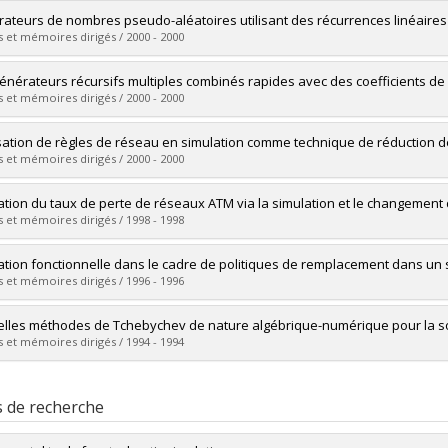
vers le document dans Papyrus
mé(e) :
Granger-Piché, Jacinthe
ateurs de nombres pseudo-aléatoires utilisant des récurrences linéaire
 :
Maîtrise
 et mémoires dirigés / 2000 - 2000
ôme obtenu :
M. Sc.
vers le document dans Papyrus
mé(e) :
Panneton, François
énérateurs récursifs multiples combinés rapides avec des coefficients de
 :
Maîtrise
 et mémoires dirigés / 2000 - 2000
ôme obtenu :
M. Sc.
vers le document dans Papyrus
mé(e) :
Touzin, Renée
lisation de règles de réseau en simulation comme technique de réduction d
 :
Maîtrise
 et mémoires dirigés / 2000 - 2000
ôme obtenu :
M. Sc.
vers le document dans Papyrus
mé(e) :
Lemieux, Christiane
ation du taux de perte de réseaux ATM via la simulation et le changemen
 :
Doctorat
 et mémoires dirigés / 1998 - 1998
ôme obtenu :
Ph. D.
vers le document dans Papyrus
mé(e) :
Champoux, Yanick
ation fonctionnelle dans le cadre de politiques de remplacement dans u
 :
Maîtrise
 et mémoires dirigés / 1996 - 1996
ôme obtenu :
M. Sc.
vers le document dans Papyrus
mé(e) :
Martin, Benoit
lles méthodes de Tchebychev de nature algébrique-numérique pour la solu
 :
Maîtrise
 et mémoires dirigés / 1994 - 1994
ôme obtenu :
M. Sc.
vers le document dans Papyrus
mé(e) :
Simard, Richard
 :
Maîtrise
s de recherche
ôme obtenu :
M. Sc.
vers le document dans Papyrus