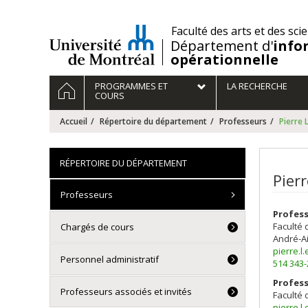
Passer
au
/
Faculté des arts et des sci
contenu
Département d'
info
opérationnelle
Navigation
ACCUEIL
PROGRAMMES ET
LA RECHERCHE
principale
COURS
Accueil
Répertoire du département
Professeurs
Pierre 
RÉPERTOIRE DU DÉPARTEMENT
Pierr
Professeurs
Profess
Faculté 
Chargés de cours
André-A
pierre.
Personnel administratif
514 343
Profes
Professeurs associés et invités
Faculté 
pierre.