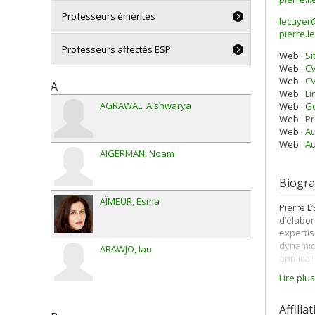
Professeurs émérites
lecuyer
Courri
pierre.l
Professeurs affectés ESP
Web :
Si
Web :
C
Web :
CV
A
Web :
Li
AGRAWAL
Aishwarya
Web :
Go
Web :
Pr
Web :
Au
Web :
Au
AIGERMAN
Noam
Biogra
AÏMEUR
Esma
Pierre L
d’élabor
expertis
dynamiqu
ARAWJO
Ian
applicat
revenu o
Lire plu
Pierre L
recherch
Affilia