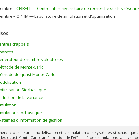
et membre du GERAD et du CIRELT.
embre –
CIRRELT — Centre interuniversitaire de recherche sur les réseaux d
sseur L’Écuyer a reçu le prix du mérite de la Société Canadienne de Reche
ributions. En 2011, il se voit attribuer le Distinguished Service Award de I
embre –
OPTIM — Laboratoire de simulation et d'optimisation
 and the Management Sciences). En 2009, INFORMS Simulation Society lui
se la meilleure publication en simulation. En 2002 l’association francophon
igne l’excellence et le rayonnement des travaux et des actions de son ré
ises
iques, de l’informatique ou du génie. Il reçoit également la bourse de re
de Recherche en Sciences Naturelles et en Génie du Canada de 1995 à 19
entres d'appels
inances
énérateur de nombres aléatoires
éthode de Monte-Carlo
éthode de quasi-Monte-Carlo
odélisation
ptimisation Stochastique
éduction de la variance
imulation
imulation stochastique
ystèmes d'information de gestion
herche porte sur la modélisation et la simulation des systèmes stochastiques.
es quasi-Monte Carlo, amélioration de l'efficacité des simulations, analyse de 