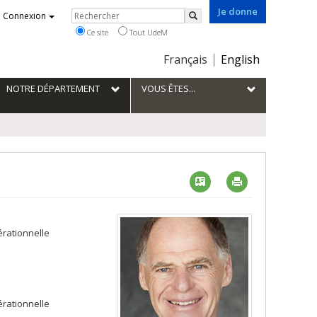
Je donne
Rechercher
Connexion
Rechercher
Ce site
Tout UdeM
Choix
Français
English
de
la
NOTRE DÉPARTEMENT
VOUS ÊTES...
langue
Vcard
Imprimer
érationnelle
érationnelle