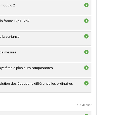
s modulo 2
 la forme ±2p1 ±2p2
e la variance
t de mesure
n système à plusieurs composantes
tion des équations différentielles ordinaires
Tout déplier