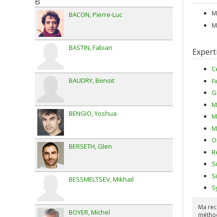
B
l’UdeM 
M
BACON
Pierre-Luc
Le profe
ses cont
M
Research
récompen
BASTIN
Fabian
qui soul
Expert
mathémat
Conseil 
C
BAUDRY
Benoit
F
G
M
BENGIO
Yoshua
M
M
O
BERSETH
Glen
R
S
S
BESSMELTSEV
Mikhail
S
Ma rec
BOYER
Michel
méthod