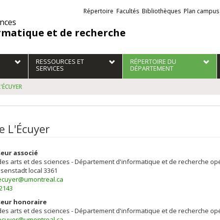
Liens
Répertoire
Facultés
Bibliothèques
Plan campus
externes
ences
rmatique et de recherche
RESSOURCES ET
RÉPERTOIRE DU
SERVICES
DÉPARTEMENT
L'ÉCUYER
e L'Écuyer
eur associé
des arts et des sciences - Département d'informatique et de recherche op
isenstadt
local 3361
l.ecuyer@umontreal.ca
-2143
seur honoraire
des arts et des sciences - Département d'informatique et de recherche op
l.ecuyer@umontreal.ca