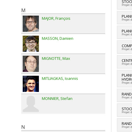
Progr
Cherc
STOC
Projet 
Sourc
M
Progr
Cherc
PLANI
MAJOR
François
Projet 
Sourc
Progr
Cherc
PLANI
Projet 
Sourc
MASSON
Damien
Progr
Cherc
COMP
Projet 
Sourc
Progr
MIGNOTTE
Max
Cherc
CENTR
Projet 
Sourc
Progr
Cherc
PLANI
MITLIAGKAS
Ioannis
HYDR
Co-ch
Projet 
Abdel
Vedat
Cherc
RAND
Louis
Projet 
MONNIER
Stefan
Sourc
Soria
Natur
Vidya
Cherc
STOC
Progr
Micka
Projet 
Sourc
Zhan
Inc.
Lacha
Cherc
RAND
Progr
N
Projet 
Sourc
Co-ch