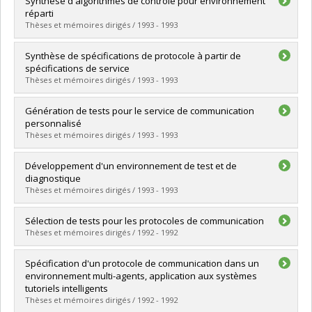
Synthèse d'algorithmes de contrôle pour environnement
Cycle :
Doctorat
réparti
Diplôme obtenu :
Ph. D.
Thèses et mémoires dirigés / 1993 - 1993
Lien vers le document dans Papyrus
Diplômé(e) :
Levy, Michel
Synthèse de spécifications de protocole à partir de
Cycle :
Maîtrise
spécifications de service
Diplôme obtenu :
M. Sc.
Thèses et mémoires dirigés / 1993 - 1993
Lien vers le document dans Papyrus
Diplômé(e) :
Antonescu, Christian Kant
Génération de tests pour le service de communication
Cycle :
Doctorat
personnalisé
Diplôme obtenu :
Ph. D.
Thèses et mémoires dirigés / 1993 - 1993
Lien vers le document dans Papyrus
Diplômé(e) :
Htite, El Houssain
Développement d'un environnement de test et de
Cycle :
Maîtrise
diagnostique
Diplôme obtenu :
M. Sc.
Thèses et mémoires dirigés / 1993 - 1993
Lien vers le document dans Papyrus
Diplômé(e) :
Salvail, Pierre
Sélection de tests pour les protocoles de communication
Cycle :
Maîtrise
Thèses et mémoires dirigés / 1992 - 1992
Diplôme obtenu :
M. Sc.
Lien vers le document dans Papyrus
Diplômé(e) :
Dubuc, Martin
Spécification d'un protocole de communication dans un
Cycle :
Maîtrise
environnement multi-agents, application aux systèmes
Diplôme obtenu :
M. Sc.
tutoriels intelligents
Lien vers le document dans Papyrus
Thèses et mémoires dirigés / 1992 - 1992