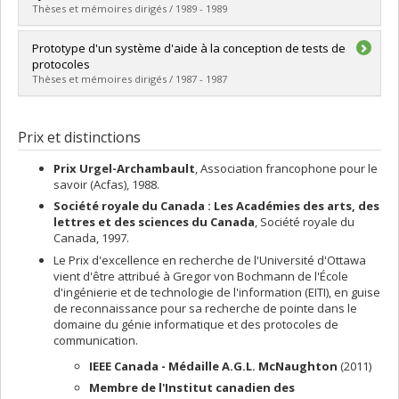
Diplôme obtenu :
Ph. D.
Thèses et mémoires dirigés / 1989 - 1989
Lien vers le document dans Papyrus
Diplômé(e) :
El Iraki, Abdelhamid
Prototype d'un système d'aide à la conception de tests de
Cycle :
Doctorat
protocoles
Diplôme obtenu :
Ph. D.
Thèses et mémoires dirigés / 1987 - 1987
Lien vers le document dans Papyrus
Diplômé(e) :
Barbeau, Michel
Cycle :
Maîtrise
Prix et distinctions
Diplôme obtenu :
M. Sc.
Lien vers le document dans Papyrus
Prix Urgel-Archambault
, Association francophone pour le
savoir (Acfas), 1988.
Société royale du Canada : Les Académies des arts, des
lettres et des sciences du Canada
, Société royale du
Canada, 1997.
Le Prix d'excellence en recherche de l'Université d'Ottawa
vient d'être attribué à Gregor von Bochmann de l'École
d'ingénierie et de technologie de l'information (EITI), en guise
de reconnaissance pour sa recherche de pointe dans le
domaine du génie informatique et des protocoles de
communication.
IEEE Canada - Médaille A.G.L. McNaughton
(2011)
Membre de l'Institut canadien des