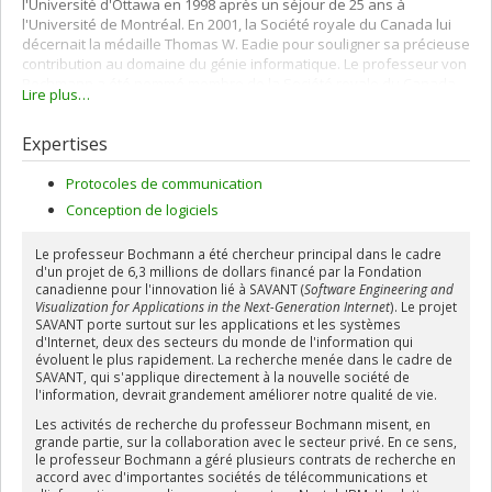
l'Université d'Ottawa en 1998 après un séjour de 25 ans à
l'Université de Montréal. En 2001, la Société royale du Canada lui
décernait la médaille Thomas W. Eadie pour souligner sa précieuse
contribution au domaine du génie informatique. Le professeur von
Bochmann a été nommé membre de la Société royale du Canada
Lire plus…
en 1997. Il a remporté le Prix d'excellence en recherche George-S.-
Glinski de la Faculté de génie de l'Université d'Ottawa en 2000.
Expertises
Protocoles de communication
Conception de logiciels
Le professeur Bochmann a été chercheur principal dans le cadre
d'un projet de 6,3 millions de dollars financé par la Fondation
canadienne pour l'innovation lié à SAVANT (
Software Engineering and
Visualization for Applications in the Next-Generation Internet
). Le projet
SAVANT porte surtout sur les applications et les systèmes
d'Internet, deux des secteurs du monde de l'information qui
évoluent le plus rapidement. La recherche menée dans le cadre de
SAVANT, qui s'applique directement à la nouvelle société de
l'information, devrait grandement améliorer notre qualité de vie.
Les activités de recherche du professeur Bochmann misent, en
grande partie, sur la collaboration avec le secteur privé. En ce sens,
le professeur Bochmann a géré plusieurs contrats de recherche en
accord avec d'importantes sociétés de télécommunications et