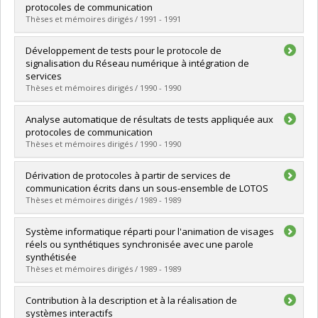
Cycle :
Doctorat
protocoles de communication
Diplôme obtenu :
Ph. D.
Thèses et mémoires dirigés / 1991 - 1991
Lien vers le document dans Papyrus
Diplômé(e) :
Gamache, Paul
Développement de tests pour le protocole de
Cycle :
Maîtrise
signalisation du Réseau numérique à intégration de
Diplôme obtenu :
M. Sc.
services
Lien vers le document dans Papyrus
Thèses et mémoires dirigés / 1990 - 1990
Diplômé(e) :
Amalou, Mokhtar
Analyse automatique de résultats de tests appliquée aux
Cycle :
Maîtrise
protocoles de communication
Diplôme obtenu :
M. Sc.
Thèses et mémoires dirigés / 1990 - 1990
Lien vers le document dans Papyrus
Diplômé(e) :
Bellal, Omar Bouhafs
Dérivation de protocoles à partir de services de
Cycle :
Maîtrise
communication écrits dans un sous-ensemble de LOTOS
Diplôme obtenu :
M. Sc.
Thèses et mémoires dirigés / 1989 - 1989
Lien vers le document dans Papyrus
Diplômé(e) :
Khendek, Ferhat
Système informatique réparti pour l'animation de visages
Cycle :
Maîtrise
réels ou synthétiques synchronisée avec une parole
Diplôme obtenu :
M. Sc.
synthétisée
Lien vers le document dans Papyrus
Thèses et mémoires dirigés / 1989 - 1989
Diplômé(e) :
Girard, Paul
Contribution à la description et à la réalisation de
Cycle :
Doctorat
systèmes interactifs