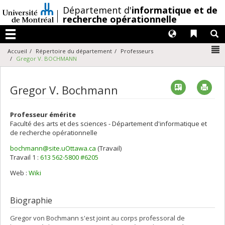
Passer
/
Département d'
informatique et de
au
recherche opérationnelle
contenu
Langues
Liens 
R
Menu
N
Accueil
Répertoire du département
Professeurs
Gregor V. BOCHMANN
Vcard
Imp
Gregor V. Bochmann
Professeur émérite
Faculté des arts et des sciences - Département d'informatique et
de recherche opérationnelle
bochmann@site.uOttawa.ca
(Travail)
Courriels
Travail 1 :
613 562-5800 #6205
Web :
Wiki
Biographie
Gregor von Bochmann s'est joint au corps professoral de