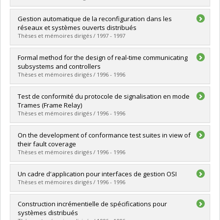
Diplôme obtenu :
Ph. D.
Lien vers le document dans Papyrus
Diplômé(e) :
Ould Ahmed Ould Bah, Brahim
Gestion automatique de la reconfiguration dans les
Cycle :
Maîtrise
réseaux et systèmes ouverts distribués
Diplôme obtenu :
M. Sc.
Thèses et mémoires dirigés / 1997 - 1997
Lien vers le document dans Papyrus
Diplômé(e) :
Dini, Petre
Formal method for the design of real-time communicating
Cycle :
Doctorat
subsystems and controllers
Diplôme obtenu :
Ph. D.
Thèses et mémoires dirigés / 1996 - 1996
Lien vers le document dans Papyrus
Diplômé(e) :
Tao, Zhongpīng
Test de conformité du protocole de signalisation en mode
Cycle :
Doctorat
Trames (Frame Relay)
Diplôme obtenu :
Ph. D.
Thèses et mémoires dirigés / 1996 - 1996
Lien vers le document dans Papyrus
Diplômé(e) :
Ould Mohamed-Salem, Mohamed-Vall
On the development of conformance test suites in view of
Cycle :
Maîtrise
their fault coverage
Diplôme obtenu :
M. Sc.
Thèses et mémoires dirigés / 1996 - 1996
Lien vers le document dans Papyrus
Diplômé(e) :
Yao, Mingyu
Un cadre d'application pour interfaces de gestion OSI
Cycle :
Doctorat
Thèses et mémoires dirigés / 1996 - 1996
Diplôme obtenu :
Ph. D.
Lien vers le document dans Papyrus
Diplômé(e) :
Tessier, Jean
Construction incrémentielle de spécifications pour
Cycle :
Maîtrise
systèmes distribués