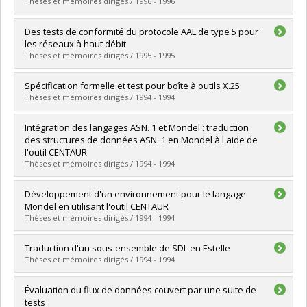
Diplôme obtenu :
M. Sc.
Thèses et mémoires dirigés / 1996 - 1996
Lien vers le document dans Papyrus
Diplômé(e) :
Khendek, Ferhat
Des tests de conformité du protocole AAL de type 5 pour
Cycle :
Doctorat
les réseaux à haut débit
Diplôme obtenu :
Ph. D.
Thèses et mémoires dirigés / 1995 - 1995
Lien vers le document dans Papyrus
Diplômé(e) :
Khriss, Ismail
Spécification formelle et test pour boîte à outils X.25
Cycle :
Maîtrise
Thèses et mémoires dirigés / 1994 - 1994
Diplôme obtenu :
M. Sc.
Lien vers le document dans Papyrus
Diplômé(e) :
Zamoum, Rachid
Intégration des langages ASN. 1 et Mondel : traduction
Cycle :
Maîtrise
des structures de données ASN. 1 en Mondel à l'aide de
Diplôme obtenu :
M. Sc.
l'outil CENTAUR
Lien vers le document dans Papyrus
Thèses et mémoires dirigés / 1994 - 1994
Diplômé(e) :
Zerghouni, Mostafa
Développement d'un environnement pour le langage
Cycle :
Maîtrise
Mondel en utilisant l'outil CENTAUR
Diplôme obtenu :
M. Sc.
Thèses et mémoires dirigés / 1994 - 1994
Lien vers le document dans Papyrus
Diplômé(e) :
Drissi, Jawad
Traduction d'un sous-ensemble de SDL en Estelle
Cycle :
Maîtrise
Thèses et mémoires dirigés / 1994 - 1994
Diplôme obtenu :
M. Sc.
Lien vers le document dans Papyrus
Diplômé(e) :
Thiboutôt, Alain
Évaluation du flux de données couvert par une suite de
Cycle :
Maîtrise
tests