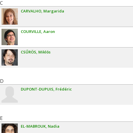
C
CARVALHO
Margarida
COURVILLE
Aaron
CSŰRÖS
Miklós
D
DUPONT-DUPUIS
Frédéric
E
EL-MABROUK
Nadia