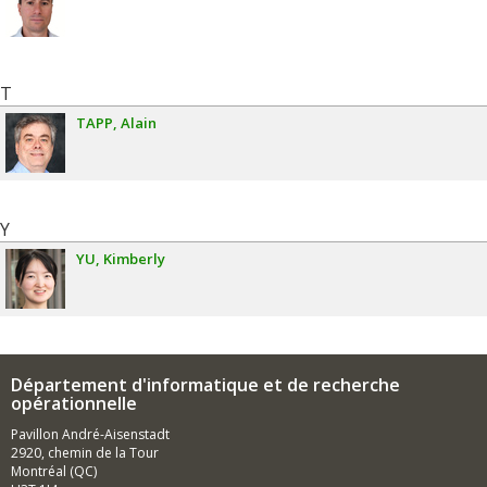
T
TAPP
Alain
Y
YU
Kimberly
Département d'informatique et de recherche
opérationnelle
Pavillon André-Aisenstadt
2920, chemin de la Tour
Montréal (QC)