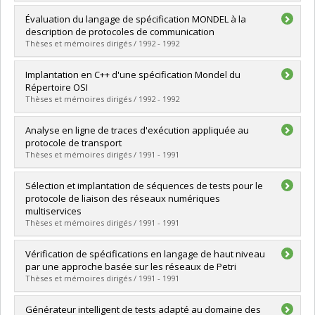
Diplômé(e) :
Ramazani, Dunia
Évaluation du langage de spécification MONDEL à la
Cycle :
Maîtrise
description de protocoles de communication
Diplôme obtenu :
M. Sc.
Thèses et mémoires dirigés / 1992 - 1992
Lien vers le document dans Papyrus
Diplômé(e) :
Poirier, Stéphane
Implantation en C++ d'une spécification Mondel du
Cycle :
Maîtrise
Répertoire OSI
Diplôme obtenu :
M. Sc.
Thèses et mémoires dirigés / 1992 - 1992
Lien vers le document dans Papyrus
Diplômé(e) :
Nadeau, Roch
Analyse en ligne de traces d'exécution appliquée au
Cycle :
Maîtrise
protocole de transport
Diplôme obtenu :
M. Sc.
Thèses et mémoires dirigés / 1991 - 1991
Lien vers le document dans Papyrus
Diplômé(e) :
Saba, Fayez
Sélection et implantation de séquences de tests pour le
Cycle :
Maîtrise
protocole de liaison des réseaux numériques
Diplôme obtenu :
M. Sc.
multiservices
Lien vers le document dans Papyrus
Thèses et mémoires dirigés / 1991 - 1991
Diplômé(e) :
Boucher, Jean
Vérification de spécifications en langage de haut niveau
Cycle :
Maîtrise
par une approche basée sur les réseaux de Petri
Diplôme obtenu :
M. Sc.
Thèses et mémoires dirigés / 1991 - 1991
Lien vers le document dans Papyrus
Diplômé(e) :
Barbeau, Michel
Générateur intelligent de tests adapté au domaine des