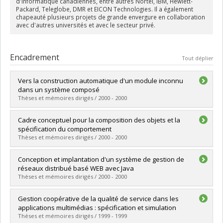
d'informatique canadiennes, entre autres Nortel, IBM, Hewlett-
Packard, Teleglobe, DMR et EICON Technologies. Il a également
chapeauté plusieurs projets de grande envergure en collaboration
avec d'autres universités et avec le secteur privé.
Encadrement
Tout déplier
Vers la construction automatique d'un module inconnu
dans un système composé
Thèses et mémoires dirigés / 2000 - 2000
Diplômé(e) :
Drissi, Jawad
Cadre conceptuel pour la composition des objets et la
Cycle :
Doctorat
spécification du comportement
Diplôme obtenu :
Ph. D.
Thèses et mémoires dirigés / 2000 - 2000
Lien vers le document dans Papyrus
Diplômé(e) :
Ramazani, Dunia
Conception et implantation d'un système de gestion de
Cycle :
Doctorat
réseaux distribué basé WEB avec Java
Diplôme obtenu :
Ph. D.
Thèses et mémoires dirigés / 2000 - 2000
Lien vers le document dans Papyrus
Diplômé(e) :
Ghlamallah, Adel
Gestion coopérative de la qualité de service dans les
Cycle :
Maîtrise
applications multimédias : spécification et simulation
Diplôme obtenu :
M. Sc.
Thèses et mémoires dirigés / 1999 - 1999