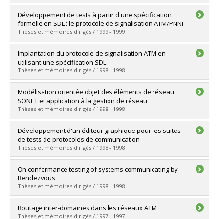
Lien vers le document dans Papyrus
Diplômé(e) :
Mekouar, Loubna
Développement de tests à partir d'une spécification
Cycle :
Maîtrise
formelle en SDL : le protocole de signalisation ATM/PNNI
Diplôme obtenu :
M. Sc.
Thèses et mémoires dirigés / 1999 - 1999
Lien vers le document dans Papyrus
Diplômé(e) :
Maguiraga, Saoudatou
Implantation du protocole de signalisation ATM en
Cycle :
Maîtrise
utilisant une spécification SDL
Diplôme obtenu :
M. Sc.
Thèses et mémoires dirigés / 1998 - 1998
Lien vers le document dans Papyrus
Diplômé(e) :
Marcoci, Roxana-Irina
Modélisation orientée objet des éléments de réseau
Cycle :
Maîtrise
SONET et application à la gestion de réseau
Diplôme obtenu :
M. Sc.
Thèses et mémoires dirigés / 1998 - 1998
Lien vers le document dans Papyrus
Diplômé(e) :
Chaker, Kamel Yahia
Développement d'un éditeur graphique pour les suites
Cycle :
Maîtrise
de tests de protocoles de communication
Diplôme obtenu :
M. Sc.
Thèses et mémoires dirigés / 1998 - 1998
Lien vers le document dans Papyrus
Diplômé(e) :
Soukeur, Abdelouahed
On conformance testing of systems communicating by
Cycle :
Maîtrise
Rendezvous
Diplôme obtenu :
M. Sc.
Thèses et mémoires dirigés / 1998 - 1998
Lien vers le document dans Papyrus
Diplômé(e) :
Tan, Qiang-Ming
Routage inter-domaines dans les réseaux ATM
Cycle :
Doctorat
Thèses et mémoires dirigés / 1997 - 1997