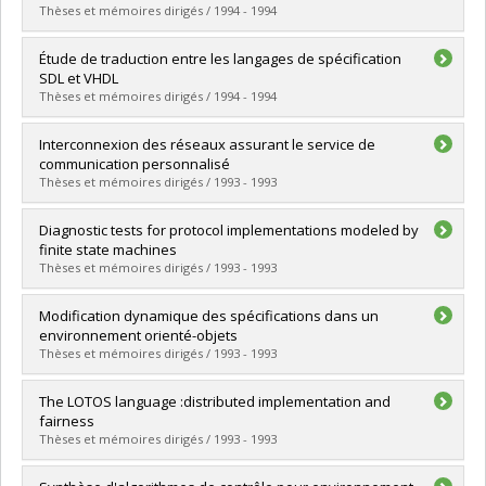
Diplôme obtenu :
M. Sc.
Thèses et mémoires dirigés / 1994 - 1994
Lien vers le document dans Papyrus
Diplômé(e) :
Caouette, Clémence
Étude de traduction entre les langages de spécification
Cycle :
Maîtrise
SDL et VHDL
Diplôme obtenu :
M. Sc.
Thèses et mémoires dirigés / 1994 - 1994
Lien vers le document dans Papyrus
Diplômé(e) :
Amoussou, Marie Clémence
Interconnexion des réseaux assurant le service de
Cycle :
Maîtrise
communication personnalisé
Diplôme obtenu :
M. Sc.
Thèses et mémoires dirigés / 1993 - 1993
Lien vers le document dans Papyrus
Diplômé(e) :
Dargham, Joumana B.
Diagnostic tests for protocol implementations modeled by
Cycle :
Maîtrise
finite state machines
Diplôme obtenu :
M. Sc.
Thèses et mémoires dirigés / 1993 - 1993
Lien vers le document dans Papyrus
Diplômé(e) :
Ghedamsi, Abderrazak ben Naceur
Modification dynamique des spécifications dans un
Cycle :
Doctorat
environnement orienté-objets
Diplôme obtenu :
Ph. D.
Thèses et mémoires dirigés / 1993 - 1993
Lien vers le document dans Papyrus
Diplômé(e) :
Erradi, Mohammed
The LOTOS language :distributed implementation and
Cycle :
Doctorat
fairness
Diplôme obtenu :
Ph. D.
Thèses et mémoires dirigés / 1993 - 1993
Lien vers le document dans Papyrus
Diplômé(e) :
Wu, Cheng