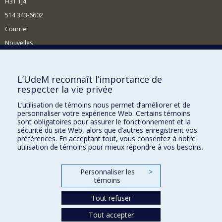
H3T 1J4
514 343-6602
Courriel
Nouvelles
Activités
Comment soutenir le Département?
L’UdeM reconnaît l’importance de
respecter la vie privée
BESOIN D'AIDE?
L’utilisation de témoins nous permet d’améliorer et de
Plan du site
personnaliser votre expérience Web. Certains témoins
Signaler une erreur
sont obligatoires pour assurer le fonctionnement et la
sécurité du site Web, alors que d’autres enregistrent vos
Accessibilité
préférences. En acceptant tout, vous consentez à notre
utilisation de témoins pour mieux répondre à vos besoins.
FACULTÉ DES ARTS ET DES SCIENCES
Nos départements et écoles
Personnaliser les
>
témoins
Nos centres d'études
Tout refuser
Nos programmes et cours
Tout accepter