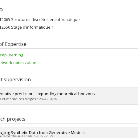
es
FT1065 Structures discrètes en informatique
FT2550 Stage d'informatique 1
of Expertise
eep learning
etwork optimization
t supervision
rmative prediction : expanding theoretical horizons
 et mémoires dirigés / 2024 - 2024
uate :
Mofakhami, Mehrnaz
 :
Master's
ch projects
 :
M. Sc.
vers le document dans Papyrus
aging Synthetic Data from Generative Models
de recherche au Canada / 2025 - 2029