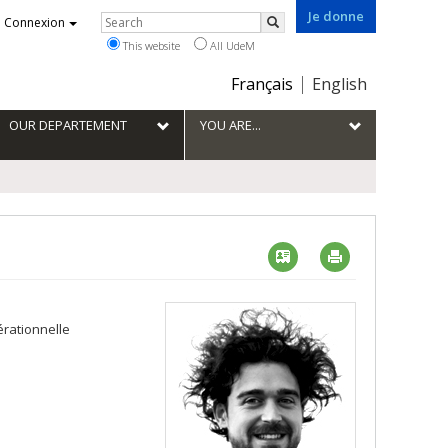
Je donne
Rechercher
Connexion
Search
This website
All UdeM
Choix
Français
English
de
la
OUR DEPARTEMENT
YOU ARE...
langue
Vcard
Imprimer
érationnelle