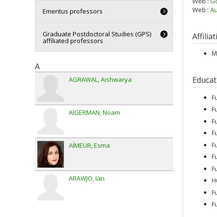
Web :
Go
Web :
Au
Emeritus professors
Graduate Postdoctoral Studies (GPS)
Affilia
affiliated professors
M
A
Educat
AGRAWAL
Aishwarya
F
F
AIGERMAN
Noam
F
F
F
AÏMEUR
Esma
F
F
ARAWJO
Ian
H
F
F