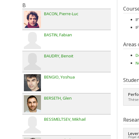
B
Cours
BACON
Pierre-Luc
I
I
BASTIN
Fabian
Areas 
D
BAUDRY
Benoit
N
BENGIO
Yoshua
Studen
Perfo
BERSETH
Glen
Thèses
Grad
Cycle
Resear
BESSMELTSEV
Mikhail
Grade
Lien 
Lever
Projet 