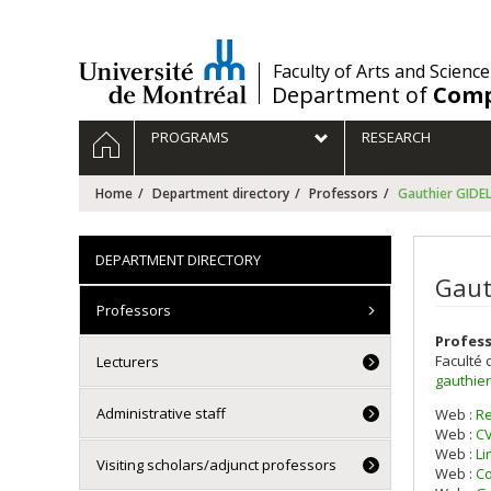
Passer
au
contenu
/
Faculty of Arts and Science
Department of
Comp
Navigation
HOME
PROGRAMS
RESEARCH
principale
Home
Department directory
Professors
Gauthier GIDE
DEPARTMENT DIRECTORY
Gaut
Professors
Profes
Faculté 
Lecturers
gauthie
Administrative staff
Web :
R
Web :
CV
Web :
Li
Visiting scholars/adjunct professors
Web :
Co