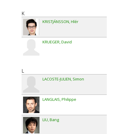
K
KRISTJÁNSSON
Hlér
KRUEGER
David
L
LACOSTE-JULIEN
Simon
LANGLAIS
Philippe
LIU
Bang