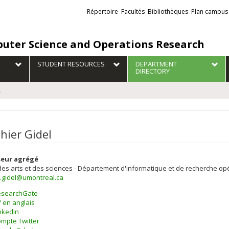
Liens
Répertoire
Facultés
Bibliothèques
Plan campus
externes
uter Science and Operations Research
STUDENT RESOURCES
DEPARTMENT
DIRECTORY
L
hier Gidel
seur agrégé
des arts et des sciences - Département d'informatique et de recherche op
r.gidel@umontreal.ca
esearchGate
 en anglais
nkedIn
mpte Twitter