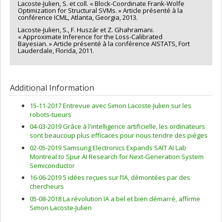
Lacoste-Julien, S. et coll. « Block-Coordinate Frank-Wolfe
Optimization for Structural SVMs. » Article présenté à la
conférence ICML, Atlanta, Georgia, 2013.
Lacoste-Julien, S., F. Huszár et Z. Ghahramani.
« Approximate Inference for the Loss-Calibrated
Bayesian. » Article présenté à la conférence AISTATS, Fort
Lauderdale, Florida, 2011.
Additional Information
15-11-2017 Entrevue avec Simon Lacoste-Julien sur les
robots-tueurs
04-03-2019 Grâce à l'intelligence artificielle, les ordinateurs
sont beaucoup plus efficaces pour nous tendre des pièges
02-05-2019 Samsung Electronics Expands SAIT AI Lab
Montreal to Spur AI Research for Next-Generation System
Semiconductor
16-06-2019 5 idées reçues sur l’IA, démontées par des
chercheurs
05-08-2018 La révolution IA a bel et bien démarré, affirme
Simon Lacoste-Julien