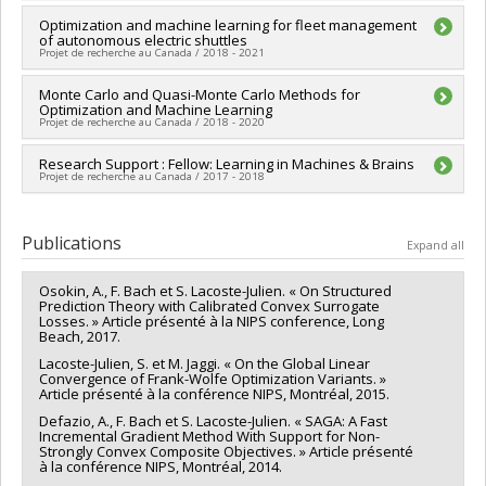
Grant programs:
PVXXXXXX-Fonds d'excellence en recherche
Lead researcher :
Optimization and machine learning for fleet management
Simon Lacoste-Julien
Apogée Canada/Bourse
of autonomous electric shuttles
Funding sources:
SPIIE/Secrétariat des programmes
Projet de recherche au Canada / 2018 - 2021
interorganismes à l’intention des établissements
Grant programs:
PVXXXXXX-Fonds d'excellence en recherche
Lead researcher :
Monte Carlo and Quasi-Monte Carlo Methods for
Bernard Gendron (In memoriam)
Apogée Canada/Fonds démarrage et opération
Optimization and Machine Learning
Co-researchers :
Simon Lacoste-Julien
,
Gabriel Crainic
,
Projet de recherche au Canada / 2018 - 2020
Mohammad-Ali Jenabian
Funding sources:
SPIIE/Secrétariat des programmes
Lead researcher :
Research Support : Fellow: Learning in Machines & Brains
Pierre L'Écuyer
interorganismes à l’intention des établissements
Projet de recherche au Canada / 2017 - 2018
Co-researchers :
Simon Lacoste-Julien
,
Luc P Devroye
Grant programs:
PVXXXXXX-Fonds d'excellence en recherche
Funding sources:
SPIIE/Secrétariat des programmes
Apogée Canada/Projet de recherche
Lead researcher :
Simon Lacoste-Julien
interorganismes à l’intention des établissements
Funding sources:
CIFAR - Canadian Institute for Advanced
Publications
Grant programs:
PVXXXXXX-Fonds d'excellence en recherche
Expand all
Research/ Institut canadien des recherches avancées
Apogée Canada/Projet de recherche
Grant programs:
Osokin, A., F. Bach et S. Lacoste-Julien. « On Structured
Prediction Theory with Calibrated Convex Surrogate
Losses. » Article présenté à la NIPS conference, Long
Beach, 2017.
Lacoste-Julien, S. et M. Jaggi. « On the Global Linear
Convergence of Frank-Wolfe Optimization Variants. »
Article présenté à la conférence NIPS, Montréal, 2015.
Defazio, A., F. Bach et S. Lacoste-Julien. « SAGA: A Fast
Incremental Gradient Method With Support for Non-
Strongly Convex Composite Objectives. » Article présenté
à la conférence NIPS, Montréal, 2014.