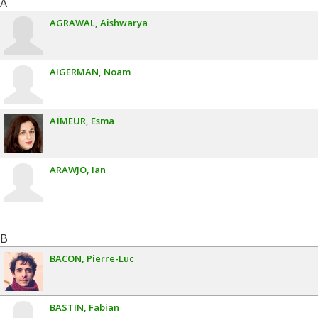
A
AGRAWAL
Aishwarya
AIGERMAN
Noam
AÏMEUR
Esma
ARAWJO
Ian
B
BACON
Pierre-Luc
BASTIN
Fabian