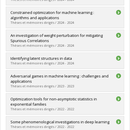
Graduate :
Sohrabi, Motahareh
Constrained optimization for machine learning :
Cycle :
Master's
algorithms and applications
Grade :
M. Sc.
Thèses et mémoires dirigés / 2024 - 2024
Lien vers le document dans Papyrus
Graduate :
Gallego-Posada, Jose
An investigation of weight perturbation for mitigating
Cycle :
Doctoral
Spurious Correlations
Grade :
Ph. D.
Thèses et mémoires dirigés / 2024 - 2024
Lien vers le document dans Papyrus
Graduate :
Nobahari, Rozhin
Identifying latent structures in data
Cycle :
Master's
Thèses et mémoires dirigés / 2024 - 2024
Grade :
M. Sc.
Lien vers le document dans Papyrus
Graduate :
Lachapelle, Sébastien
Adversarial games in machine learning : challenges and
Cycle :
Doctoral
applications
Grade :
Ph. D.
Thèses et mémoires dirigés / 2023 - 2023
Lien vers le document dans Papyrus
Graduate :
Berard, Hugo
Optimization tools for non-asymptotic statistics in
Cycle :
Doctoral
exponential families
Grade :
Ph. D.
Thèses et mémoires dirigés / 2022 - 2022
Lien vers le document dans Papyrus
Graduate :
Le Priol, Rémi
Some phenomenological investigations in deep learning
Cycle :
Doctoral
Thèses et mémoires dirigés / 2022 - 2022