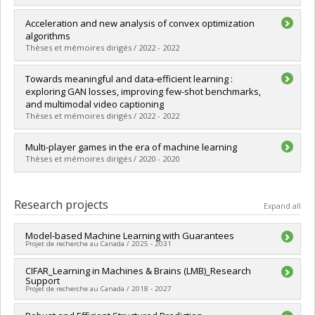
Grade :
Ph. D.
Lien vers le document dans Papyrus
Graduate :
Baratin, Aristide
Acceleration and new analysis of convex optimization
Cycle :
Doctoral
algorithms
Grade :
Ph. D.
Thèses et mémoires dirigés / 2022 - 2022
Lien vers le document dans Papyrus
Graduate :
Liu, Lewis
Towards meaningful and data-efficient learning :
Cycle :
Master's
exploring GAN losses, improving few-shot benchmarks,
Grade :
M. Sc.
and multimodal video captioning
Lien vers le document dans Papyrus
Thèses et mémoires dirigés / 2022 - 2022
Graduate :
Huang, Gabriel
Multi-player games in the era of machine learning
Cycle :
Doctoral
Thèses et mémoires dirigés / 2020 - 2020
Grade :
Ph. D.
Lien vers le document dans Papyrus
Graduate :
Gidel, Gauthier
Cycle :
Doctoral
Research projects
Expand all
Grade :
Ph. D.
Lien vers le document dans Papyrus
Model-based Machine Learning with Guarantees
Projet de recherche au Canada / 2025 - 2031
Funding sources:
CIFAR_Learning in Machines & Brains (LMB)_Research
CRSNG/Conseil de recherches en sciences
Support
naturelles et génie du Canada (CRSNG)
Projet de recherche au Canada / 2018 - 2027
Grant programs:
PVX20965-(RGP) Programme de subvention à
la découverte individuelle ou de groupe