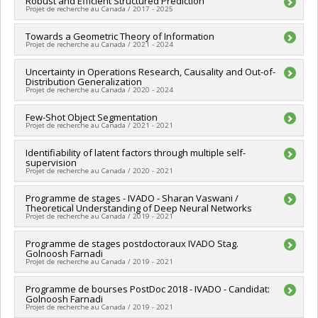
Lead researcher :
Robust and Efficient Structured Prediction
Simon Lacoste-Julien
Projet de recherche au Canada / 2017 - 2025
Funding sources:
CIFAR - Canadian Institute for Advanced
Research/ Institut canadien des recherches avancées
Lead researcher :
Towards a Geometric Theory of Information
Simon Lacoste-Julien
Grant programs:
Projet de recherche au Canada / 2021 - 2024
Funding sources:
CRSNG/Conseil de recherches en sciences
naturelles et génie du Canada (CRSNG)
Lead researcher :
Uncertainty in Operations Research, Causality and Out-of-
Simon Lacoste-Julien
Grant programs:
PVX20965-(RGP) Programme de subvention à
Distribution Generalization
Funding sources:
SPIIE/Secrétariat des programmes
la découverte individuelle ou de groupe
Projet de recherche au Canada / 2020 - 2024
interorganismes à l’intention des établissements
Grant programs:
PVXXXXXX-Fonds d'excellence en recherche
Lead researcher :
Few-Shot Object Segmentation
Simon Lacoste-Julien
Apogée Canada/Bourse
Projet de recherche au Canada / 2021 - 2021
Funding sources:
SPIIE/Secrétariat des programmes
interorganismes à l’intention des établissements
Lead researcher :
Identifiability of latent factors through multiple self-
Simon Lacoste-Julien
Grant programs:
PVXXXXXX-Fonds d'excellence en recherche
supervision
Funding sources:
MITACS Inc.
Apogée Canada/Bourse
Projet de recherche au Canada / 2020 - 2021
Grant programs:
PVXXXXXX-Stage Accélération Québec -
MITACS
Lead researcher :
Programme de stages - IVADO - Sharan Vaswani /
Simon Lacoste-Julien
Theoretical Understanding of Deep Neural Networks
Funding sources:
MITACS Inc.
Projet de recherche au Canada / 2019 - 2021
Grant programs:
PVXXXXXX-Stage Accélération Québec -
MITACS
Lead researcher :
Programme de stages postdoctoraux IVADO Stag.
Simon Lacoste-Julien
Golnoosh Farnadi
Funding sources:
SPIIE/Secrétariat des programmes
Projet de recherche au Canada / 2019 - 2021
interorganismes à l’intention des établissements
Grant programs:
PVXXXXXX-Fonds d'excellence en recherche
Lead researcher :
Programme de bourses PostDoc 2018 - IVADO - Candidat:
Simon Lacoste-Julien
Apogée Canada/Bourse
Golnoosh Farnadi
Funding sources:
SPIIE/Secrétariat des programmes
Projet de recherche au Canada / 2019 - 2021
interorganismes à l’intention des établissements