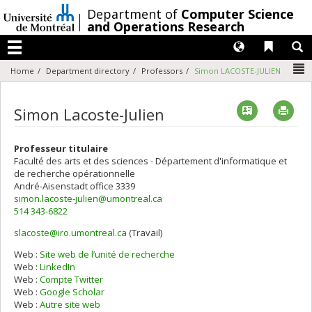
Passer
/
Department of
Computer Science
au
and Operations Research
contenu
Langues
Liens 
R
Menu
N
Home
Department directory
Professors
Simon LACOSTE-JULIEN
Vcard
Imp
Simon Lacoste-Julien
Professeur titulaire
Faculté des arts et des sciences - Département d'informatique et
de recherche opérationnelle
André-Aisenstadt
office 3339
simon.lacoste-julien@umontreal.ca
514 343-6822
slacoste@iro.umontreal.ca
(Travail)
Courriels
Web :
Site web de l’unité de recherche
Web :
LinkedIn
Web :
Compte Twitter
Web :
Google Scholar
Web :
Autre site web