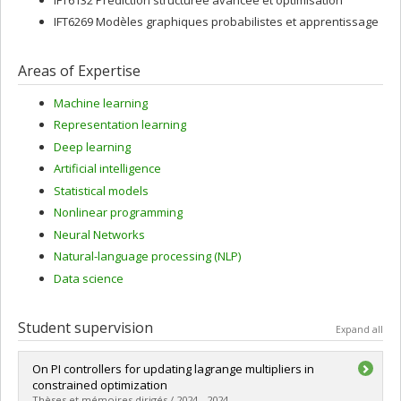
IFT6269 Modèles graphiques probabilistes et apprentissage
Areas of Expertise
Machine learning
Representation learning
Deep learning
Artificial intelligence
Statistical models
Nonlinear programming
Neural Networks
Natural-language processing (NLP)
Data science
Student supervision
Expand all
On PI controllers for updating lagrange multipliers in
constrained optimization
Thèses et mémoires dirigés / 2024 - 2024