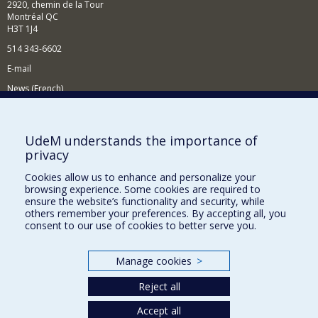
2920, chemin de la Tour
Montréal QC
H3T 1J4
514 343-6602
E-mail
News (French)
Activities (French)
Supporting the Department
UdeM understands the importance of
privacy
NEED HELP?
Cookies allow us to enhance and personalize your
Site map
browsing experience. Some cookies are required to
Report a problem
ensure the website’s functionality and security, while
others remember your preferences. By accepting all, you
Accessibility
consent to our use of cookies to better serve you.
FACULTY OF ARTS AND SCIENCE
Manage cookies
>
Our Departments and Schools
Reject all
Our Centres
Accept all
Programs and Courses in our Faculty