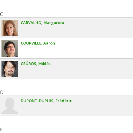
C
CARVALHO
Margarida
COURVILLE
Aaron
CSŰRÖS
Miklós
D
DUPONT-DUPUIS
Frédéric
E