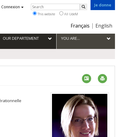
Je donne
Rechercher
Connexion
Search
This website
All UdeM
Choix
Français
English
de
la
OUR DEPARTEMENT
YOU ARE...
langue
Vcard
Imprimer
érationnelle