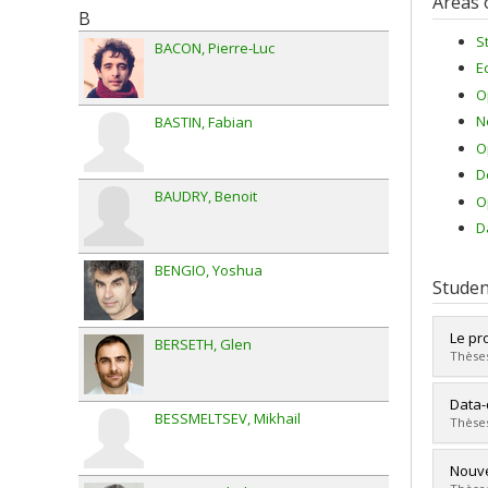
Areas 
B
S
BACON
Pierre-Luc
E
O
N
BASTIN
Fabian
O
D
BAUDRY
Benoit
O
D
BENGIO
Yoshua
Studen
Le pr
BERSETH
Glen
Thèses
Grad
Data-
BESSMELTSEV
Mikhail
Cycle
Thèses
Grade
Lien 
Grad
Nouve