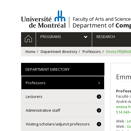
Passer
au
contenu
/
Faculty of Arts and Science
Department of
Comp
Navigation
HOME
PROGRAMS
RESEARCH
principale
Home
Department directory
Professors
Emma FREJING
DEPARTMENT DIRECTORY
Emma
Professors
Profess
Faculté 
Lecturers
André-A
emma.fr
Administrative staff
514 343
Web :
Li
Visiting scholars/adjunct professors
Courri
Web :
Go