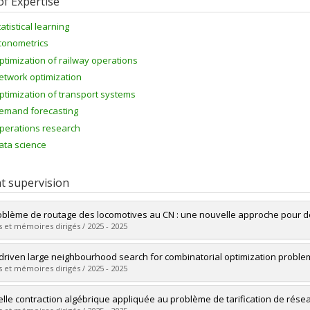
of Expertise
tatistical learning
conometrics
ptimization of railway operations
etwork optimization
ptimization of transport systems
emand forecasting
perations research
ata science
t supervision
oblème de routage des locomotives au CN : une nouvelle approche pour des
 et mémoires dirigés / 2025 - 2025
uate :
Hajjar, Béatrice
driven large neighbourhood search for combinatorial optimization proble
 :
Master's
 et mémoires dirigés / 2025 - 2025
 :
M. Sc.
vers le document dans Papyrus
uate :
Robinson La Rocca, Charly
lle contraction algébrique appliquée au problème de tarification de rése