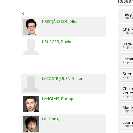
Resear
Grade
Lien 
K
Integ
Projet 
KRISTJÁNSSON
Hlér
Lead 
Chair
Projet 
Fundi
Grant
KRUEGER
David
Lead 
Data-
Projet 
Fundi
Grant
Lead 
Locati
Projet 
Fundi
Grant
L
Lead 
Scien
Projet 
LACOSTE-JULIEN
Simon
Co-re
Fundi
Lead 
Chair
Grant
verte
Co-re
Projet 
LANGLAIS
Philippe
Fundi
Grant
Lead 
Modèl
Projet 
Co-re
Fundi
LIU
Bang
Lead 
Learn
Grant
Projet 
Fundi
Grant