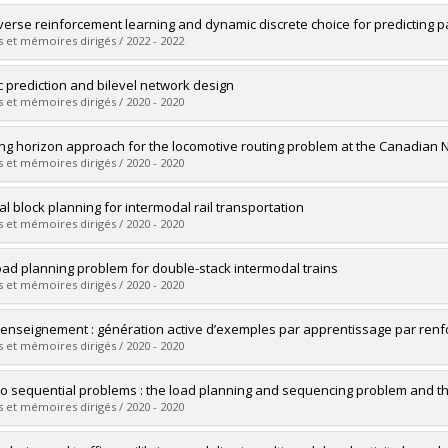
vers le document dans Papyrus
uate :
Amini, Mohammad
verse reinforcement learning and dynamic discrete choice for predicting p
 :
Master's
 et mémoires dirigés / 2022 - 2022
 :
M. Sc.
vers le document dans Papyrus
uate :
Kristensen, Drew
ic prediction and bilevel network design
 :
Master's
 et mémoires dirigés / 2020 - 2020
 :
M. Sc.
vers le document dans Papyrus
uate :
Morin, Léonard Ryo
ling horizon approach for the locomotive routing problem at the Canadian
 :
Doctoral
 et mémoires dirigés / 2020 - 2020
 :
Ph. D.
vers le document dans Papyrus
uate :
Pham, Hoang Giang
cal block planning for intermodal rail transportation
 :
Master's
 et mémoires dirigés / 2020 - 2020
 :
M. Sc.
vers le document dans Papyrus
uate :
Morganti, Gianluca
oad planning problem for double-stack intermodal trains
 :
Master's
 et mémoires dirigés / 2020 - 2020
 :
M. Sc.
vers le document dans Papyrus
uate :
Mantovani, Serena
enseignement : génération active d’exemples par apprentissage par ren
 :
Master's
 et mémoires dirigés / 2020 - 2020
 :
M. Sc.
vers le document dans Papyrus
uate :
Larocque, Stéphanie
o sequential problems : the load planning and sequencing problem and t
 :
Master's
 et mémoires dirigés / 2020 - 2020
 :
M. Sc.
vers le document dans Papyrus