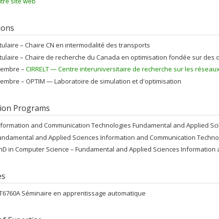
tre site web
tions
itulaire –
Chaire CN en intermodalité des transports
itulaire –
Chaire de recherche du Canada en optimisation fondée sur des 
embre –
CIRRELT — Centre interuniversitaire de recherche sur les réseaux d
embre –
OPTIM — Laboratoire de simulation et d'optimisation
ion Programs
nformation and Communication Technologies Fundamental and Applied Sc
undamental and Applied Sciences Information and Communication Techno
hD in Computer Science – Fundamental and Applied Sciences Information
es
FT6760A Séminaire en apprentissage automatique