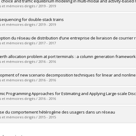
uate :
Goyette, Kyle
 choice and traffic equilibrium modeling in multi-modal and activity-based
 :
Master's
 et mémoires dirigés / 2019 - 2019
 :
M. Sc.
vers le document dans Papyrus
uate :
Zimmermann, Maëlle
sequencing for double-stack trains
 :
Doctoral
 et mémoires dirigés / 2019 - 2019
 :
Ph. D.
vers le document dans Papyrus
uate :
Perrault, William
ption du réseau de distribution d’une entreprise de livraison de courrier 
 :
Master's
 et mémoires dirigés / 2017 - 2017
 :
M. Sc.
vers le document dans Papyrus
uate :
Ikama, Amine
erth allocation problem at port terminals : a column generation framework
 :
Master's
 et mémoires dirigés / 2016 - 2016
 :
M. Sc.
vers le document dans Papyrus
uate :
Saadaoui, Yousra
opment of new scenario decomposition techniques for linear and nonline
 :
Master's
 et mémoires dirigés / 2016 - 2016
 :
M. Sc.
vers le document dans Papyrus
uate :
Zehtabian, Shohre
ic Programming Approaches for Estimating and Applying Large-scale Dis
 :
Master's
 et mémoires dirigés / 2016 - 2016
 :
M. Sc.
vers le document dans Papyrus
uate :
Mai, Anh Tien
se du comportement hétérogène des usagers dans un réseau
 :
Doctoral
 et mémoires dirigés / 2015 - 2015
 :
Ph. D.
vers le document dans Papyrus
uate :
Klok, Zacharie-Francis
 :
Master's