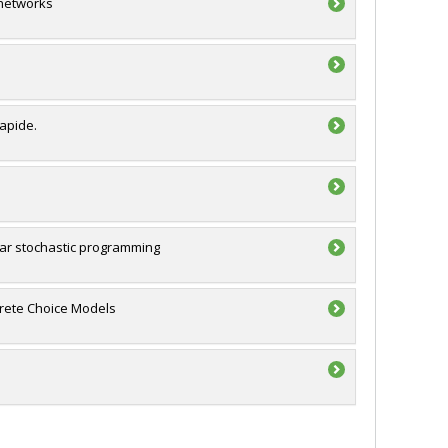
 networks
rapide.
ar stochastic programming
crete Choice Models