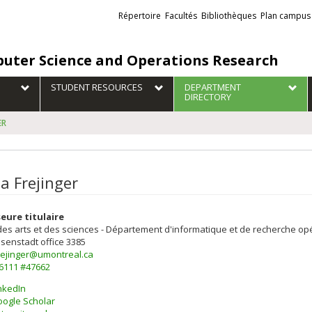
Liens
Répertoire
Facultés
Bibliothèques
Plan campus
externes
uter Science and Operations Research
STUDENT RESOURCES
DEPARTMENT
DIRECTORY
ER
 Frejinger
eure titulaire
des arts et des sciences - Département d'informatique et de recherche op
isenstadt
office 3385
ejinger@umontreal.ca
-6111 #47662
nkedIn
els
ogle Scholar