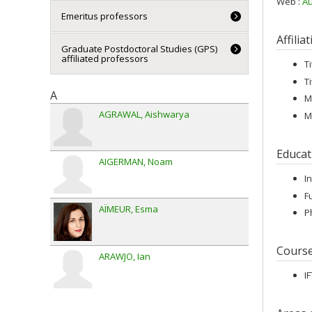
Web :
Au
Emeritus professors
Affilia
Graduate Postdoctoral Studies (GPS)
affiliated professors
T
T
A
M
AGRAWAL
Aishwarya
M
Educat
AIGERMAN
Noam
I
F
AÏMEUR
Esma
P
Cours
ARAWJO
Ian
I