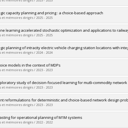
 :
Doctoral
 et mémoires dirigés / 2025 - 2025
 :
Ph. D.
vers le document dans Papyrus
uate :
Hébert-Doutreloux, Julien
egic capacity planning and pricing : a choice-based approach
 :
Master's
 et mémoires dirigés / 2025 - 2025
 :
M. Sc.
vers le document dans Papyrus
uate :
Pinzon Ulloa, David Leonardo
ne learning accelerated stochastic optimization and applications to railw
 :
Doctoral
 et mémoires dirigés / 2025 - 2025
 :
Ph. D.
vers le document dans Papyrus
uate :
Larsen, Eric
egic planning of intracity electric vehicle charging station locations with
 :
Doctoral
 et mémoires dirigés / 2024 - 2024
 :
Ph. D.
vers le document dans Papyrus
uate :
Lamontagne, Steven
oice models in the context of MDPs
 :
Doctoral
 et mémoires dirigés / 2023 - 2023
 :
Ph. D.
vers le document dans Papyrus
uate :
Mohammadpour, Sobhan
ploratory study of decision-focused learning for mutli-commodity network 
 :
Master's
 et mémoires dirigés / 2023 - 2023
 :
M. Sc.
vers le document dans Papyrus
uate :
Sugiarta, Wisang
ient reformulations for deterministic and choice-based network design pr
 :
Master's
 et mémoires dirigés / 2023 - 2023
 :
M. Sc.
vers le document dans Papyrus
uate :
Legault, Robin
asting for operational planning of M1M systems
 :
Master's
 et mémoires dirigés / 2022 - 2022
 :
M. Sc.