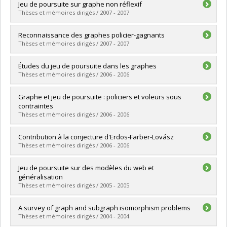
Graduate :
Lemaître, Adrien
Jeu de poursuite sur graphe non réflexif
Cycle :
Doctoral
Thèses et mémoires dirigés / 2007 - 2007
Grade :
Ph. D.
Lien vers le document dans Papyrus
Graduate :
El Ouarari, Amal
Reconnaissance des graphes policier-gagnants
Cycle :
Master's
Thèses et mémoires dirigés / 2007 - 2007
Grade :
M. Sc.
Lien vers le document dans Papyrus
Graduate :
Thériault, Benoit
Études du jeu de poursuite dans les graphes
Cycle :
Master's
Thèses et mémoires dirigés / 2006 - 2006
Grade :
M. Sc.
Lien vers le document dans Papyrus
Graduate :
Zine, Youssef
Graphe et jeu de poursuite : policiers et voleurs sous
Cycle :
Master's
contraintes
Grade :
M. Sc.
Thèses et mémoires dirigés / 2006 - 2006
Lien vers le document dans Papyrus
Graduate :
El Harti, Sif El Islam
Contribution à la conjecture d'Erdos-Farber-Lovász
Cycle :
Master's
Thèses et mémoires dirigés / 2006 - 2006
Grade :
M. Sc.
Lien vers le document dans Papyrus
Graduate :
Akrout, Khaled
Jeu de poursuite sur des modèles du web et
Cycle :
Master's
généralisation
Grade :
M. Sc.
Thèses et mémoires dirigés / 2005 - 2005
Lien vers le document dans Papyrus
Graduate :
Ramanampanoharana, Tantely
A survey of graph and subgraph isomorphism problems
Cycle :
Master's
Thèses et mémoires dirigés / 2004 - 2004
Grade :
M. Sc.