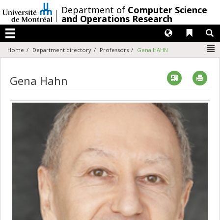
Passer
/
Department of
Computer Science
au
and Operations Research
contenu
Langues
Liens 
R
Menu
N
Home
Department directory
Professors
Gena HAHN
Vcard
Imp
Gena Hahn