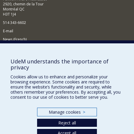
2920, chemin de la Tour
Montréal QC
H3T 1J4
514 343-6602
E-mail
News (French)
Activities (French)
Supporting the Department
UdeM understands the importance of
privacy
NEED HELP?
Cookies allow us to enhance and personalize your
Site map
browsing experience. Some cookies are required to
Report a problem
ensure the website’s functionality and security, while
others remember your preferences. By accepting all, you
Accessibility
consent to our use of cookies to better serve you.
FACULTY OF ARTS AND SCIENCE
Manage cookies
>
Our Departments and Schools
Reject all
Our Centres
Programs and Courses in our Faculty
Accept all