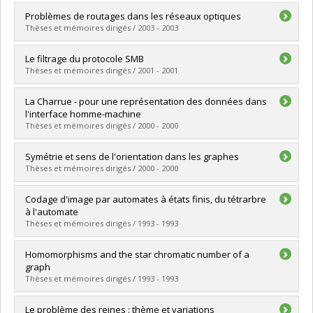
Lien vers le document dans Papyrus
Graduate :
Lei, Yaohui
Problèmes de routages dans les réseaux optiques
Cycle :
Master's
Thèses et mémoires dirigés / 2003 - 2003
Grade :
M. Sc.
Lien vers le document dans Papyrus
Graduate :
Houndété, Alfred
Le filtrage du protocole SMB
Cycle :
Master's
Thèses et mémoires dirigés / 2001 - 2001
Grade :
M. Sc.
Lien vers le document dans Papyrus
Graduate :
Eid, Antoine
La Charrue - pour une représentation des données dans
Cycle :
Master's
l'interface homme-machine
Grade :
M. Sc.
Thèses et mémoires dirigés / 2000 - 2000
Lien vers le document dans Papyrus
Graduate :
Gauthier, Jean-François
Symétrie et sens de l'orientation dans les graphes
Cycle :
Master's
Thèses et mémoires dirigés / 2000 - 2000
Grade :
M. Sc.
Lien vers le document dans Papyrus
Graduate :
Awwad, Mohamad
Codage d'image par automates à états finis, du tétrarbre
Cycle :
Master's
à l'automate
Grade :
M. Sc.
Thèses et mémoires dirigés / 1993 - 1993
Lien vers le document dans Papyrus
Graduate :
Quenneville, Charles
Homomorphisms and the star chromatic number of a
Cycle :
Master's
graph
Grade :
M. Sc.
Thèses et mémoires dirigés / 1993 - 1993
Lien vers le document dans Papyrus
Graduate :
Gao, Guo-Gang
Le problème des reines : thème et variations