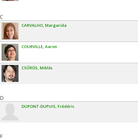
C
CARVALHO
Margarida
COURVILLE
Aaron
CSŰRÖS
Miklós
D
DUPONT-DUPUIS
Frédéric
E