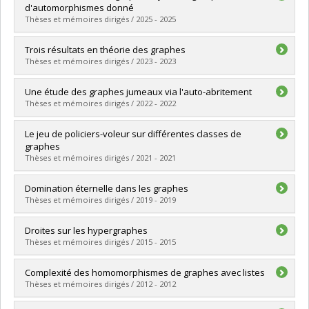
d'automorphismes donné
Thèses et mémoires dirigés / 2025 - 2025
Graduate :
Clavette, Francis
Trois résultats en théorie des graphes
Cycle :
Master's
Thèses et mémoires dirigés / 2023 - 2023
Grade :
M. Sc.
Lien vers le document dans Papyrus
Graduate :
Ramamonjisoa, Frank
Une étude des graphes jumeaux via l'auto-abritement
Cycle :
Doctoral
Thèses et mémoires dirigés / 2022 - 2022
Grade :
Ph. D.
Lien vers le document dans Papyrus
Graduate :
Gagnon, Alizée
Le jeu de policiers-voleur sur différentes classes de
Cycle :
Master's
graphes
Grade :
M. Sc.
Thèses et mémoires dirigés / 2021 - 2021
Lien vers le document dans Papyrus
Graduate :
Turcotte, Jérémie
Domination éternelle dans les graphes
Cycle :
Master's
Thèses et mémoires dirigés / 2019 - 2019
Grade :
M. Sc.
Lien vers le document dans Papyrus
Graduate :
Virgile, Virgélot
Droites sur les hypergraphes
Cycle :
Master's
Thèses et mémoires dirigés / 2015 - 2015
Grade :
M. Sc.
Lien vers le document dans Papyrus
Graduate :
Bayani, Aryan
Complexité des homomorphismes de graphes avec listes
Cycle :
Master's
Thèses et mémoires dirigés / 2012 - 2012
Grade :
M. Sc.
Lien vers le document dans Papyrus