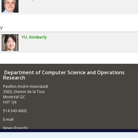
Y
YU
Kimberly
Department of Computer Science and Operations
Research
Pavillon André-Aisenstadt
2920, chemin de la Tour
Montréal QC
H3T 1J4
514 343-6602
E-mail
News (French)
Activities (French)