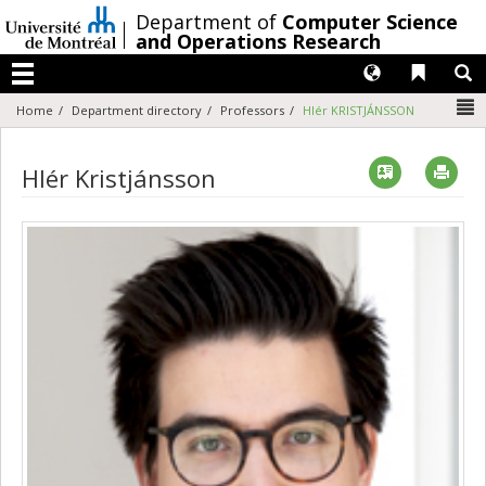
Passer
/
Department of
Computer Science
au
and Operations Research
contenu
Langues
Liens 
R
Menu
N
Home
Department directory
Professors
Hlér KRISTJÁNSSON
Vcard
Imp
Hlér Kristjánsson