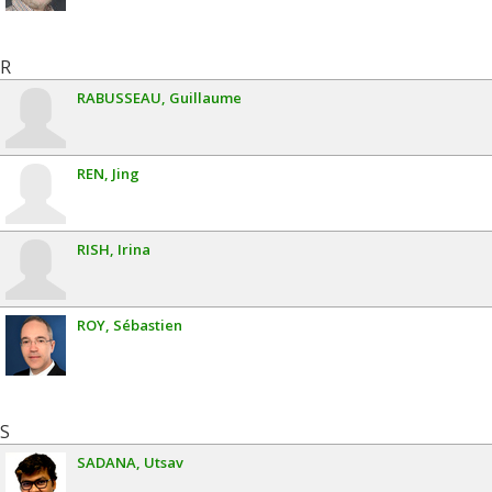
R
RABUSSEAU
Guillaume
REN
Jing
RISH
Irina
ROY
Sébastien
S
SADANA
Utsav