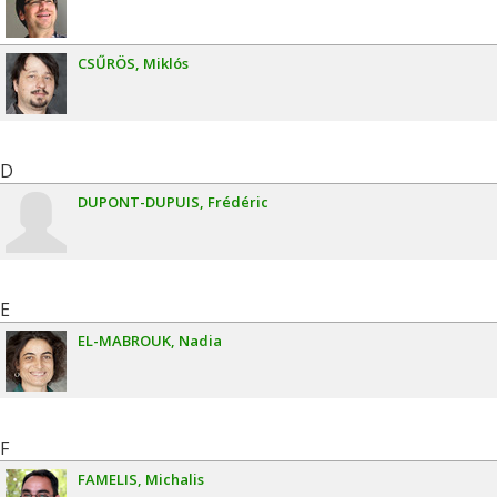
CSŰRÖS
Miklós
D
DUPONT-DUPUIS
Frédéric
E
EL-MABROUK
Nadia
F
FAMELIS
Michalis