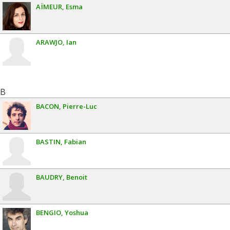
AÏMEUR
Esma
ARAWJO
Ian
B
BACON
Pierre-Luc
BASTIN
Fabian
BAUDRY
Benoit
BENGIO
Yoshua