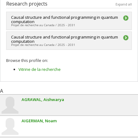
Research projects
Expand all
Causal structure and functional programming in quantum
computation
Projet de recherche au Canada / 2025 - 2031
Lead researcher :
Causal structure and functional programming in quantum
Hlér Kristjánsson
computation
Funding sources:
CRSNG/Conseil de recherches en sciences
Projet de recherche au Canada / 2025 - 2031
naturelles et génie du Canada (CRSNG)
Grant programs:
PVX20965-(RGP) Programme de subvention à
Lead researcher :
Hlér Kristjánsson
la découverte individuelle ou de groupe
Browse this profile on:
Funding sources:
CRSNG/Conseil de recherches en sciences
naturelles et génie du Canada (CRSNG)
Vitrine de la recherche
Grant programs:
PVXXXXXX-(DGECR) Tremplin vers la
découverte
A
AGRAWAL
Aishwarya
AIGERMAN
Noam