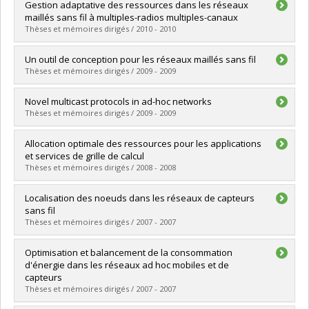
Graduate :
Benyamina, Djohara
Gestion adaptative des ressources dans les réseaux
Cycle :
Doctoral
maillés sans fil à multiples-radios multiples-canaux
Grade :
Ph. D.
Thèses et mémoires dirigés / 2010 - 2010
Lien vers le document dans Papyrus
Graduate :
Rezgui, Jihene
Un outil de conception pour les réseaux maillés sans fil
Cycle :
Doctoral
Thèses et mémoires dirigés / 2009 - 2009
Grade :
Ph. D.
Lien vers le document dans Papyrus
Graduate :
St-Georges, Nicolas
Novel multicast protocols in ad-hoc networks
Cycle :
Master's
Thèses et mémoires dirigés / 2009 - 2009
Grade :
M. Sc.
Lien vers le document dans Papyrus
Graduate :
Astier, Eric
Allocation optimale des ressources pour les applications
Cycle :
Master's
et services de grille de calcul
Grade :
M. Sc.
Thèses et mémoires dirigés / 2008 - 2008
Lien vers le document dans Papyrus
Graduate :
Abdelhanine, Filali
Localisation des noeuds dans les réseaux de capteurs
Cycle :
Master's
sans fil
Grade :
M. Sc.
Thèses et mémoires dirigés / 2007 - 2007
Lien vers le document dans Papyrus
Graduate :
Boushaba, Mustapha
Optimisation et balancement de la consommation
Cycle :
Master's
d'énergie dans les réseaux ad hoc mobiles et de
Grade :
M. Sc.
capteurs
Lien vers le document dans Papyrus
Thèses et mémoires dirigés / 2007 - 2007