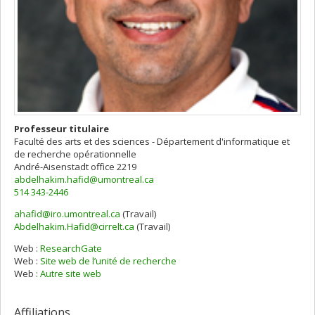
Professeur titulaire
Faculté des arts et des sciences - Département d'informatique et
de recherche opérationnelle
André-Aisenstadt
office 2219
abdelhakim.hafid@umontreal.ca
514 343-2446
ahafid@iro.umontreal.ca
(Travail)
Courriels
Abdelhakim.Hafid@cirrelt.ca
(Travail)
Web :
ResearchGate
Web :
Site web de l’unité de recherche
Web :
Autre site web
Affiliations