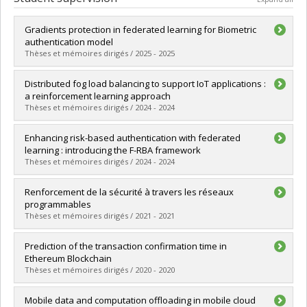
Gradients protection in federated learning for Biometric
authentication model
Thèses et mémoires dirigés / 2025 - 2025
Graduate :
Kasravi Mavi, Yalda
Distributed fog load balancing to support IoT applications :
Cycle :
Master's
a reinforcement learning approach
Grade :
M. Sc.
Thèses et mémoires dirigés / 2024 - 2024
Lien vers le document dans Papyrus
Graduate :
Ebrahim, Maad
Enhancing risk-based authentication with federated
Cycle :
Doctoral
learning : introducing the F-RBA framework
Grade :
Ph. D.
Thèses et mémoires dirigés / 2024 - 2024
Lien vers le document dans Papyrus
Graduate :
Fereidouni, Hamidreza
Renforcement de la sécurité à travers les réseaux
Cycle :
Master's
programmables
Grade :
M. Sc.
Thèses et mémoires dirigés / 2021 - 2021
Lien vers le document dans Papyrus
Graduate :
Abou El Houda, Zakaria
Prediction of the transaction confirmation time in
Cycle :
Doctoral
Ethereum Blockchain
Grade :
Ph. D.
Thèses et mémoires dirigés / 2020 - 2020
Lien vers le document dans Papyrus
Graduate :
Singh, Harsh Jot
Mobile data and computation offloading in mobile cloud