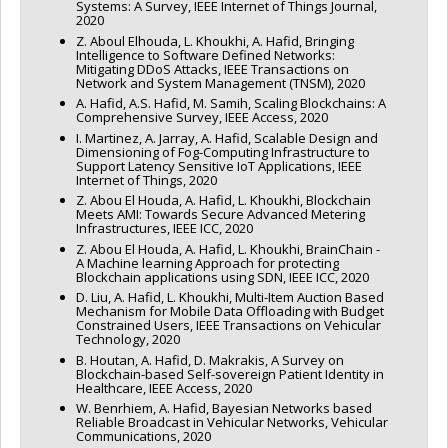
Systems: A Survey, IEEE Internet of Things Journal,
Olivier Labarthe
,
Nicolas Zufferey
,
Ahmed El-Geneidy
2020
Funding sources:
FRQNT/Fonds de recherche du Québec -
Z. Aboul Elhouda, L. Khoukhi, A. Hafid, Bringing
Nature et technologies (FQRNT)
Intelligence to Software Defined Networks:
Grant programs:
PVXXXXXX-(RS) Programme de
Mitigating DDoS Attacks, IEEE Transactions on
regroupements stratégiques
Network and System Management (TNSM), 2020
A. Hafid, A.S. Hafid, M. Samih, Scaling Blockchains: A
Comprehensive Survey, IEEE Access, 2020
I. Martinez, A. Jarray, A. Hafid, Scalable Design and
Dimensioning of Fog-Computing Infrastructure to
Support Latency Sensitive IoT Applications, IEEE
Internet of Things, 2020
Z. Abou El Houda, A. Hafid, L. Khoukhi, Blockchain
Meets AMI: Towards Secure Advanced Metering
Infrastructures, IEEE ICC, 2020
Z. Abou El Houda, A. Hafid, L. Khoukhi, BrainChain -
A Machine learning Approach for protecting
Blockchain applications using SDN, IEEE ICC, 2020
D. Liu, A. Hafid, L. Khoukhi, Multi-Item Auction Based
Mechanism for Mobile Data Offloading with Budget
Constrained Users, IEEE Transactions on Vehicular
Technology, 2020
B. Houtan, A. Hafid, D. Makrakis, A Survey on
Blockchain-based Self-sovereign Patient Identity in
Healthcare, IEEE Access, 2020
W. Benrhiem, A. Hafid, Bayesian Networks based
Reliable Broadcast in Vehicular Networks, Vehicular
Communications, 2020