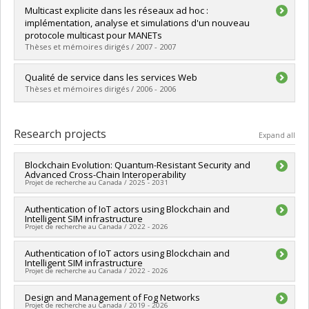
Graduate :
Chender, Farid
Multicast explicite dans les réseaux ad hoc :
Cycle :
Master's
implémentation, analyse et simulations d'un nouveau
Grade :
M. Sc.
protocole multicast pour MANETs
Lien vers le document dans Papyrus
Thèses et mémoires dirigés / 2007 - 2007
Graduate :
Ferraris, Cédric
Qualité de service dans les services Web
Cycle :
Master's
Thèses et mémoires dirigés / 2006 - 2006
Grade :
M. Sc.
Lien vers le document dans Papyrus
Graduate :
Taleb, Ikbal
Cycle :
Master's
Research projects
Expand all
Grade :
M. Sc.
Lien vers le document dans Papyrus
Blockchain Evolution: Quantum-Resistant Security and
Advanced Cross-Chain Interoperability
Projet de recherche au Canada / 2025 - 2031
Lead researcher :
Authentication of IoT actors using Blockchain and
Abdelhakim Hafid
Intelligent SIM infrastructure
Funding sources:
CRSNG/Conseil de recherches en sciences
Projet de recherche au Canada / 2022 - 2026
naturelles et génie du Canada (CRSNG)
Grant programs:
PVX20965-(RGP) Programme de subvention à
Funding sources:
Authentication of IoT actors using Blockchain and
CRSNG/Conseil de recherches en sciences
la découverte individuelle ou de groupe
Intelligent SIM infrastructure
naturelles et génie du Canada (CRSNG)
Projet de recherche au Canada / 2022 - 2026
Grant programs:
PVXXXXXX-Subventions Alliance
Funding sources:
Design and Management of Fog Networks
Flex Group
Projet de recherche au Canada / 2019 - 2026