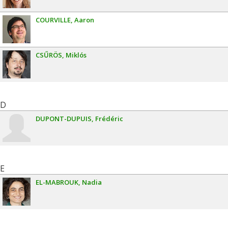
COURVILLE
Aaron
CSŰRÖS
Miklós
D
DUPONT-DUPUIS
Frédéric
E
EL-MABROUK
Nadia