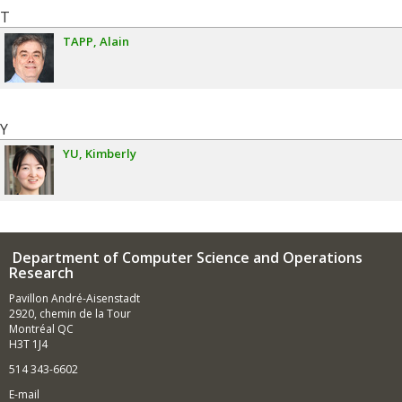
T
TAPP
Alain
Y
YU
Kimberly
Department of Computer Science and Operations
Research
Pavillon André-Aisenstadt
2920, chemin de la Tour
Montréal QC
H3T 1J4
514 343-6602
E-mail