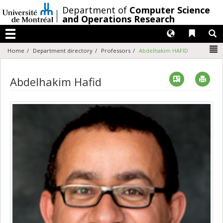
Passer
/
Department of
Computer Science
au
and Operations Research
contenu
Langues
Liens 
R
Menu
N
Home
Department directory
Professors
Abdelhakim HAFID
Vcard
Imp
Abdelhakim Hafid