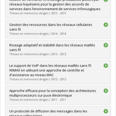
Cycle :
Doctoral
réseaux bayésiens pour la gestion des accords de
Grade :
Ph. D.
services dans l’environnement de services infonuagiques
Lien vers le document dans Papyrus
Thèses et mémoires dirigés / 2015 - 2015
Graduate :
Jules, Obed
Gestion des ressources dans les réseaux cellulaires
Cycle :
Master's
sans fil
Grade :
M. Sc.
Thèses et mémoires dirigés / 2014 - 2014
Lien vers le document dans Papyrus
Graduate :
Nadembéga, Apollinaire
Routage adaptatif et stabilité dans les réseaux maillés
Cycle :
Doctoral
sans fil
Grade :
Ph. D.
Thèses et mémoires dirigés / 2013 - 2013
Lien vers le document dans Papyrus
Graduate :
Boushaba, Mustapha
Le support de VoIP dans les réseaux maillés sans fil
Cycle :
Doctoral
WiMAX en utilisant une approche de contrôle et
Grade :
Ph. D.
d'assistance au niveau MAC
Lien vers le document dans Papyrus
Thèses et mémoires dirigés / 2012 - 2012
Graduate :
Haddouche, Fayçal
Approche efficace pour la conception des architectures
Cycle :
Master's
multiprocesseurs sur puce électronique
Grade :
M. Sc.
Thèses et mémoires dirigés / 2011 - 2011
Lien vers le document dans Papyrus
Graduate :
Elie, Etienne
Un protocole de diffusion des messages dans les
Cycle :
Doctoral
réseaux véhiculaires