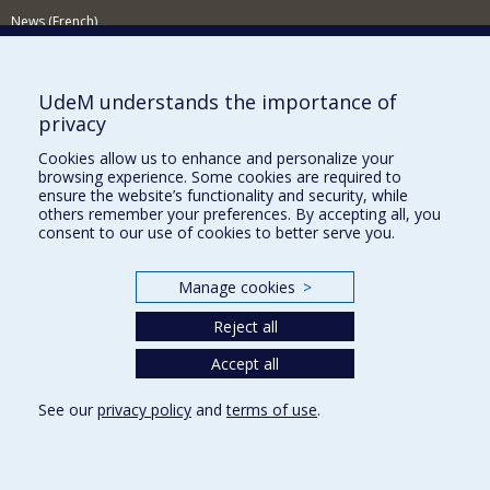
News (French)
Activities (French)
Supporting the Department
UdeM understands the importance of
privacy
NEED HELP?
Cookies allow us to enhance and personalize your
Site map
browsing experience. Some cookies are required to
Report a problem
ensure the website’s functionality and security, while
others remember your preferences. By accepting all, you
Accessibility
consent to our use of cookies to better serve you.
FACULTY OF ARTS AND SCIENCE
Manage cookies
>
Our Departments and Schools
Reject all
Our Centres
Programs and Courses in our Faculty
Accept all
See our
privacy policy
and
terms of use
.
Privacy
Terms of use
Cookie Settings