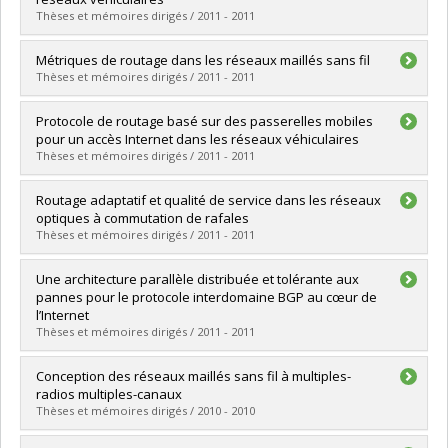
Grade :
Ph. D.
Thèses et mémoires dirigés / 2011 - 2011
Lien vers le document dans Papyrus
Graduate :
Ahizoune, Ahmed A.
Métriques de routage dans les réseaux maillés sans fil
Cycle :
Master's
Thèses et mémoires dirigés / 2011 - 2011
Grade :
M. Sc.
Lien vers le document dans Papyrus
Graduate :
Sarr, Yaye
Protocole de routage basé sur des passerelles mobiles
Cycle :
Master's
pour un accès Internet dans les réseaux véhiculaires
Grade :
M. Sc.
Thèses et mémoires dirigés / 2011 - 2011
Lien vers le document dans Papyrus
Graduate :
Ba, Amadou Adama
Routage adaptatif et qualité de service dans les réseaux
Cycle :
Master's
optiques à commutation de rafales
Grade :
M. Sc.
Thèses et mémoires dirigés / 2011 - 2011
Lien vers le document dans Papyrus
Graduate :
Belbekkouche, Abdeltouab
Une architecture parallèle distribuée et tolérante aux
Cycle :
Doctoral
pannes pour le protocole interdomaine BGP au cœur de
Grade :
Ph. D.
l’Internet
Lien vers le document dans Papyrus
Thèses et mémoires dirigés / 2011 - 2011
Graduate :
Hamzeh, Wissam
Conception des réseaux maillés sans fil à multiples-
Cycle :
Doctoral
radios multiples-canaux
Grade :
Ph. D.
Thèses et mémoires dirigés / 2010 - 2010
Lien vers le document dans Papyrus