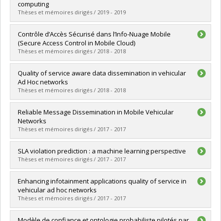
Cycle :
Master's
computing
Grade :
M. Sc.
Thèses et mémoires dirigés / 2019 - 2019
Lien vers le document dans Papyrus
Graduate :
Liu, Dongqing
Contrôle d’Accès Sécurisé dans l’Info-Nuage Mobile
Cycle :
Doctoral
(Secure Access Control in Mobile Cloud)
Grade :
Ph. D.
Thèses et mémoires dirigés / 2018 - 2018
Lien vers le document dans Papyrus
Graduate :
Baseri, Yaser
Quality of service aware data dissemination in vehicular
Cycle :
Doctoral
Ad Hoc networks
Grade :
Ph. D.
Thèses et mémoires dirigés / 2018 - 2018
Lien vers le document dans Papyrus
Graduate :
Sharifi Rayeni, Mehdi
Reliable Message Dissemination in Mobile Vehicular
Cycle :
Doctoral
Networks
Grade :
Ph. D.
Thèses et mémoires dirigés / 2017 - 2017
Lien vers le document dans Papyrus
Graduate :
Benrhaiem, Wiem
SLA violation prediction : a machine learning perspective
Cycle :
Doctoral
Thèses et mémoires dirigés / 2017 - 2017
Grade :
Ph. D.
Lien vers le document dans Papyrus
Graduate :
Askari Hemmat, Reyhane
Enhancing infotainment applications quality of service in
Cycle :
Master's
vehicular ad hoc networks
Grade :
M. Sc.
Thèses et mémoires dirigés / 2017 - 2017
Lien vers le document dans Papyrus
Graduate :
Togou, Mohammed Amine
Modèle de confiance et ontologie probabiliste pilotés par