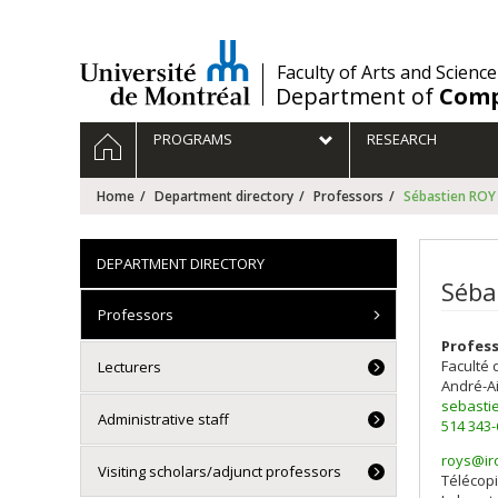
Passer
au
contenu
/
Faculty of Arts and Science
Department of
Comp
Navigation
HOME
PROGRAMS
RESEARCH
principale
Home
Department directory
Professors
Sébastien ROY
DEPARTMENT DIRECTORY
Séba
Professors
Profes
Faculté 
Lecturers
André-A
sebasti
Administrative staff
514 343
roys@ir
Visiting scholars/adjunct professors
Courri
Télécopi