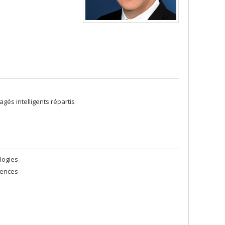
és intelligents répartis
logies
iences