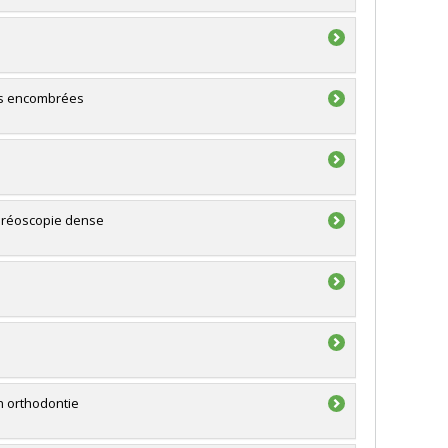
es encombrées
téréoscopie dense
n orthodontie