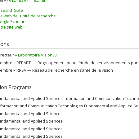
ire :
514 343-6111 #4104
esearchGate
te web de l’unité de recherche
ogle Scholar
tre site web
tions
irecteur –
Laboratoire Vision3D
embre –
REPARTI — Regroupement pour l'étude des environnements partag
embre –
RRSV — Réseau de recherche en santé de la vision
ion Programs
undamental and Applied Sciences Information and Communication Techno
nformation and Communication Technologies Fundamental and Applied Sc
undamental and Applied Sciences
undamental and Applied Sciences
undamental and Applied Sciences
undamental and Applied Sciences