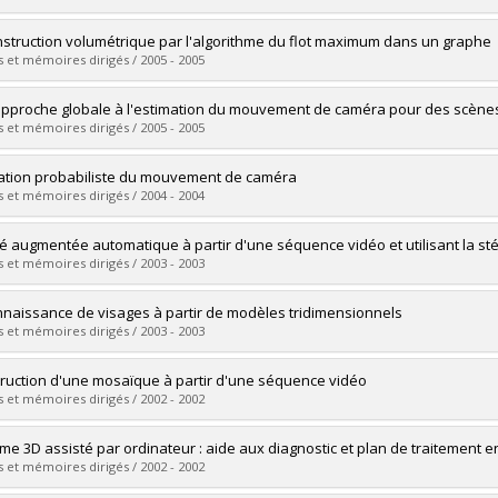
 :
Ph. D.
vers le document dans Papyrus
uate :
Gauthier, Alexandre
struction volumétrique par l'algorithme du flot maximum dans un graphe
 :
Master's
 et mémoires dirigés / 2005 - 2005
 :
M. Sc.
vers le document dans Papyrus
uate :
Proulx, Catherine
pproche globale à l'estimation du mouvement de caméra pour des scèn
 :
Master's
 et mémoires dirigés / 2005 - 2005
 :
M. Sc.
vers le document dans Papyrus
uate :
Chapdelaine-Couture, Vincent
ation probabiliste du mouvement de caméra
 :
Master's
 et mémoires dirigés / 2004 - 2004
 :
M. Sc.
vers le document dans Papyrus
uate :
Draréni, Jamil
té augmentée automatique à partir d'une séquence vidéo et utilisant la s
 :
Master's
 et mémoires dirigés / 2003 - 2003
 :
M. Sc.
vers le document dans Papyrus
uate :
Holloway, Patrick
naissance de visages à partir de modèles tridimensionnels
 :
Master's
 et mémoires dirigés / 2003 - 2003
 :
M. Sc.
vers le document dans Papyrus
uate :
Beauchesne, Étienne
ruction d'une mosaïque à partir d'une séquence vidéo
 :
Master's
 et mémoires dirigés / 2002 - 2002
 :
M. Sc.
vers le document dans Papyrus
uate :
Abbas, Ali
me 3D assisté par ordinateur : aide aux diagnostic et plan de traitement e
 :
Master's
 et mémoires dirigés / 2002 - 2002
 :
M. Sc.