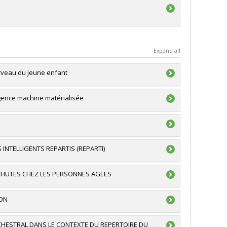
Expand all
erveau du jeune enfant
gence machine matérialisée
RSC)
echerche du Québec)
s (FQRNT)
NTELLIGENTS REPARTIS (REPARTI)
e du Canada (CRSNG)
ividuelle ou de groupe
 CHUTES CHEZ LES PERSONNES AGEES
s (FQRNT)
ION
s (FQRNT)
CHESTRAL DANS LE CONTEXTE DU REPERTOIRE DU
d'équipement la première année)