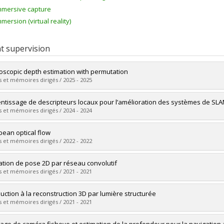
mmersive capture
mmersion (virtual reality)
t supervision
oscopic depth estimation with permutation
 et mémoires dirigés / 2025 - 2025
uate :
Brousseau, Pierre-André
ntissage de descripteurs locaux pour l’amélioration des systèmes de SLA
 :
Doctoral
 et mémoires dirigés / 2024 - 2024
 :
Ph. D.
vers le document dans Papyrus
uate :
Luttun, Johan
pean optical flow
 :
Master's
 et mémoires dirigés / 2022 - 2022
 :
M. Sc.
vers le document dans Papyrus
uate :
Robles Hernández, Maria Fernanda
ation de pose 2D par réseau convolutif
 :
Master's
 et mémoires dirigés / 2021 - 2021
 :
M. Sc.
vers le document dans Papyrus
uate :
Huppé, Samuel
duction à la reconstruction 3D par lumière structurée
 :
Master's
 et mémoires dirigés / 2021 - 2021
 :
M. Sc.
vers le document dans Papyrus
uate :
Hurtubise, Nicolas