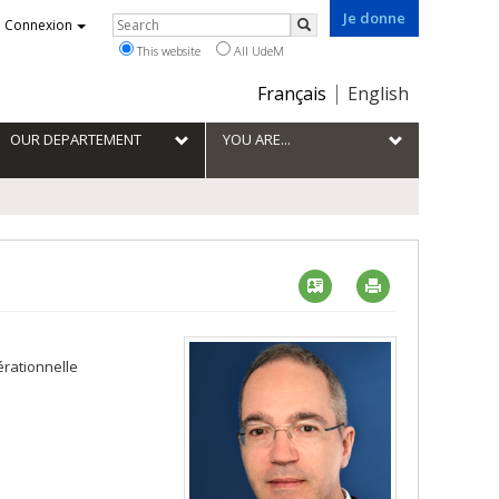
Je donne
Rechercher
Connexion
Search
This website
All UdeM
Choix
Français
English
de
la
OUR DEPARTEMENT
YOU ARE...
langue
Vcard
Imprimer
érationnelle