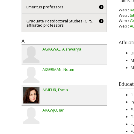
Laborato
Emeritus professors
Web :
R
Web :
Si
Web :
Go
Graduate Postdoctoral Studies (GPS)
affiliated professors
Web :
Au
A
Affilia
AGRAWAL
Aishwarya
D
M
M
AIGERMAN
Noam
Educat
AÏMEUR
Esma
F
I
F
ARAWJO
Ian
F
F
F