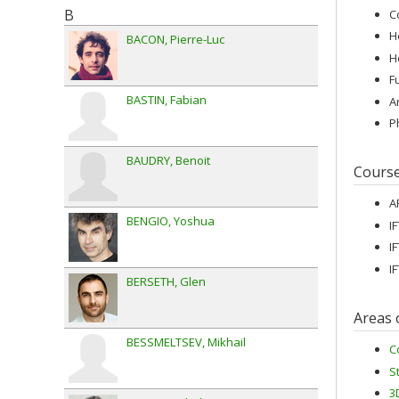
B
C
H
BACON
Pierre-Luc
H
F
BASTIN
Fabian
A
P
BAUDRY
Benoit
Cours
A
BENGIO
Yoshua
I
I
I
BERSETH
Glen
Areas 
BESSMELTSEV
Mikhail
C
S
3