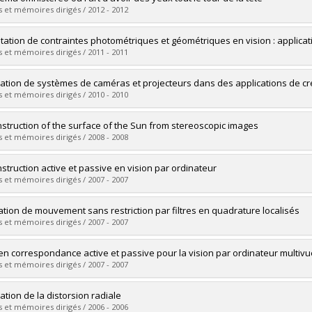
 :
Master's
 et mémoires dirigés / 2012 - 2012
 :
M. Sc.
vers le document dans Papyrus
uate :
Chapdelaine-Couture, Vincent
itation de contraintes photométriques et géométriques en vision : applicatio
 :
Doctoral
 et mémoires dirigés / 2011 - 2011
 :
Ph. D.
vers le document dans Papyrus
uate :
Draréni, Jamil
ration de systèmes de caméras et projecteurs dans des applications de cr
 :
Doctoral
 et mémoires dirigés / 2010 - 2010
 :
Ph. D.
vers le document dans Papyrus
uate :
Bélanger, Lucie
struction of the surface of the Sun from stereoscopic images
 :
Master's
 et mémoires dirigés / 2008 - 2008
 :
M. Sc.
vers le document dans Papyrus
uate :
Lazǎr, Vlad-Andrei
struction active et passive en vision par ordinateur
 :
Master's
 et mémoires dirigés / 2007 - 2007
 :
M. Sc.
vers le document dans Papyrus
uate :
Tardif, Jean-Philippe
ation de mouvement sans restriction par filtres en quadrature localisés
 :
Doctoral
 et mémoires dirigés / 2007 - 2007
 :
Ph. D.
vers le document dans Papyrus
uate :
Petit, Gaspard
en correspondance active et passive pour la vision par ordinateur multivu
 :
Master's
 et mémoires dirigés / 2007 - 2007
 :
M. Sc.
vers le document dans Papyrus
uate :
Drouin, Marc-Antoine
ation de la distorsion radiale
 :
Doctoral
 et mémoires dirigés / 2006 - 2006