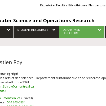
Liens
Répertoire
Facultés
Bibliothèques
Plan campus
externes
uter Science and Operations Research
STUDENT RESOURCES
DEPARTMENT
DIRECTORY
stien Roy
seur agrégé
des arts et des sciences - Département d'informatique et de recherche op
isenstadt
office 2391
en.3d.roy@umontreal.ca
-6852
o.umontreal.ca
(Travail)
els
eur :
514 343-5834