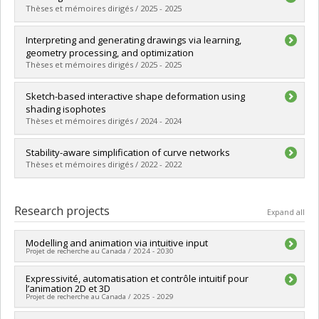
Thèses et mémoires dirigés / 2025 - 2025
Graduate :
Brodt, Kirill
Interpreting and generating drawings via learning,
Cycle :
Doctoral
geometry processing, and optimization
Grade :
Ph. D.
Thèses et mémoires dirigés / 2025 - 2025
Lien vers le document dans Papyrus
Graduate :
Puhachov, Ivan
Sketch-based interactive shape deformation using
Cycle :
Doctoral
shading isophotes
Grade :
Ph. D.
Thèses et mémoires dirigés / 2024 - 2024
Lien vers le document dans Papyrus
Graduate :
Bolduc, Karl-Étienne
Stability-aware simplification of curve networks
Cycle :
Master's
Thèses et mémoires dirigés / 2022 - 2022
Grade :
M. Sc.
Lien vers le document dans Papyrus
Graduate :
Neveu, William
Cycle :
Master's
Research projects
Expand all
Grade :
M. Sc.
Lien vers le document dans Papyrus
Modelling and animation via intuitive input
Projet de recherche au Canada / 2024 - 2030
Lead researcher :
Expressivité, automatisation et contrôle intuitif pour
Mikhail Bessmeltsev
l’animation 2D et 3D
Funding sources:
CRSNG/Conseil de recherches en sciences
Projet de recherche au Canada / 2025 - 2029
naturelles et génie du Canada (CRSNG)
Grant programs:
PVX20965-(RGP) Programme de subvention à