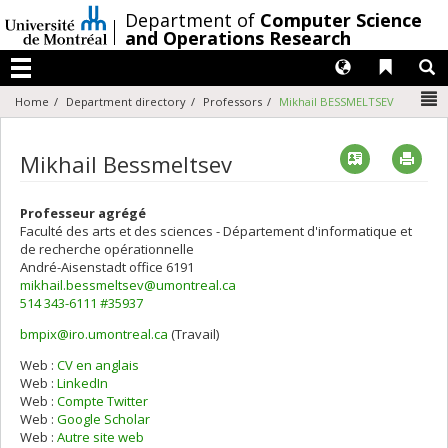
Passer
/
Department of
Computer Science
au
and Operations Research
contenu
Langues
Liens 
R
Menu
N
Home
Department directory
Professors
Mikhail BESSMELTSEV
Vcard
Imp
Mikhail Bessmeltsev
Professeur agrégé
Faculté des arts et des sciences - Département d'informatique et
de recherche opérationnelle
André-Aisenstadt
office 6191
mikhail.bessmeltsev@umontreal.ca
514 343-6111 #35937
bmpix@iro.umontreal.ca
(Travail)
Courriels
Web :
CV en anglais
Web :
LinkedIn
Web :
Compte Twitter
Web :
Google Scholar
Web :
Autre site web