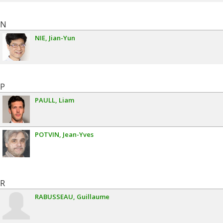
N
NIE
Jian-Yun
P
PAULL
Liam
POTVIN
Jean-Yves
R
RABUSSEAU
Guillaume