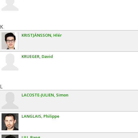
K
KRISTJÁNSSON
Hlér
KRUEGER
David
L
LACOSTE-JULIEN
Simon
LANGLAIS
Philippe
LIU
Bang