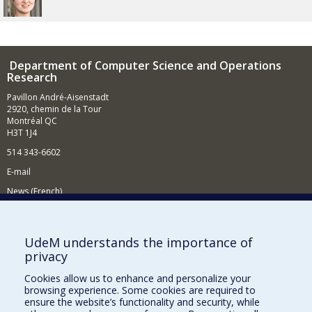
Department of Computer Science and Operations
Research
Pavillon André-Aisenstadt
2920, chemin de la Tour
Montréal QC
H3T 1J4
514 343-6602
E-mail
News (French)
Activities (French)
Supporting the Department
UdeM understands the importance of
privacy
NEED HELP?
Cookies allow us to enhance and personalize your
Site map
browsing experience. Some cookies are required to
Report a problem
ensure the website’s functionality and security, while