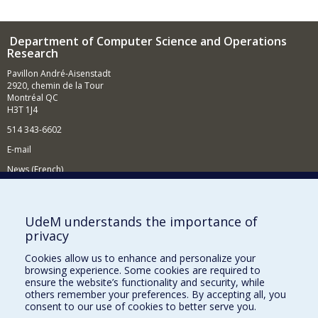
Department of Computer Science and Operations
Research
Pavillon André-Aisenstadt
2920, chemin de la Tour
Montréal QC
H3T 1J4
514 343-6602
E-mail
News (French)
Activities (French)
Supporting the Department
UdeM understands the importance of
privacy
NEED HELP?
Cookies allow us to enhance and personalize your
Site map
browsing experience. Some cookies are required to
Report a problem
ensure the website’s functionality and security, while
others remember your preferences. By accepting all, you
Accessibility
consent to our use of cookies to better serve you.