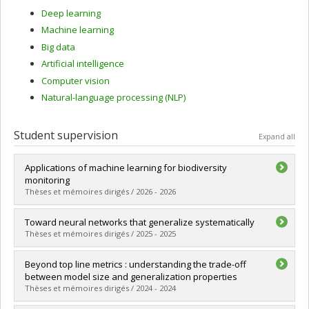
Deep learning
Machine learning
Big data
Artificial intelligence
Computer vision
Natural-language processing (NLP)
Student supervision
Expand all
Applications of machine learning for biodiversity
monitoring
Thèses et mémoires dirigés / 2026 - 2026
Graduate :
Teng, Mélisande
Toward neural networks that generalize systematically
Cycle :
Doctoral
Thèses et mémoires dirigés / 2025 - 2025
Grade :
Ph. D.
Lien vers le document dans Papyrus
Graduate :
Zhou, Hattie
Beyond top line metrics : understanding the trade-off
Cycle :
Doctoral
between model size and generalization properties
Grade :
Ph. D.
Thèses et mémoires dirigés / 2024 - 2024
Lien vers le document dans Papyrus