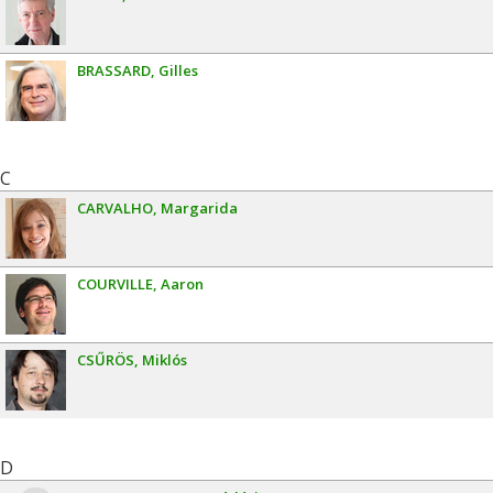
BRASSARD
Gilles
C
CARVALHO
Margarida
COURVILLE
Aaron
CSŰRÖS
Miklós
D