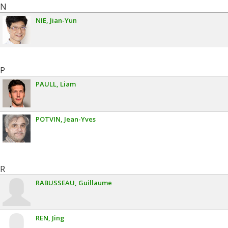
N
NIE
Jian-Yun
P
PAULL
Liam
POTVIN
Jean-Yves
R
RABUSSEAU
Guillaume
REN
Jing