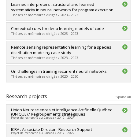
Graduate :
Hooker, Sara
Learned interpreters : structural and learned
Cycle :
Doctoral
systematicity in neural networks for program execution
Grade :
Ph. D.
Thèses et mémoires dirigés / 2023 - 2023
Lien vers le document dans Papyrus
Graduate :
Bieber, David
Contextual cues for deep learning models of code
Cycle :
Doctoral
Thèses et mémoires dirigés / 2023 - 2023
Grade :
Ph. D.
Lien vers le document dans Papyrus
Graduate :
Shrivastava, Disha
Remote sensing representation learning for a species
Cycle :
Doctoral
distribution modeling case study
Grade :
Ph. D.
Thèses et mémoires dirigés / 2023 - 2023
Lien vers le document dans Papyrus
Graduate :
Elkafrawy, Sara
On challenges in training recurrent neural networks
Cycle :
Master's
Thèses et mémoires dirigés / 2020 - 2020
Grade :
M. Sc.
Lien vers le document dans Papyrus
Graduate :
Anbil Parthipan, Sarath Chandar
Cycle :
Doctoral
Research projects
Expand all
Grade :
Ph. D.
Lien vers le document dans Papyrus
Union Neurosciences et Intelligence Artificielle Québec
(UNIQUE) / Regroupements stratégiques
Projet de recherche au Canada / 2019 - 2024
Lead researcher :
ICRA : Associate Director : Research Support
Karim Jerbi
Projet de recherche au Canada / 2017 - 2022
Co-researchers :
Yoshua Bengio
,
Christian Casanova
,