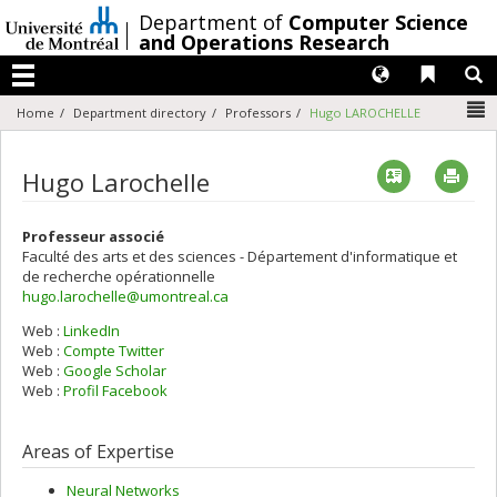
Passer
/
Department of
Computer Science
au
and Operations Research
contenu
Langues
Liens 
R
Menu
N
Home
Department directory
Professors
Hugo LAROCHELLE
Vcard
Imp
Hugo Larochelle
Professeur associé
Faculté des arts et des sciences - Département d'informatique et
de recherche opérationnelle
hugo.larochelle@umontreal.ca
Web :
LinkedIn
Web :
Compte Twitter
Web :
Google Scholar
Web :
Profil Facebook
Areas of Expertise
Neural Networks