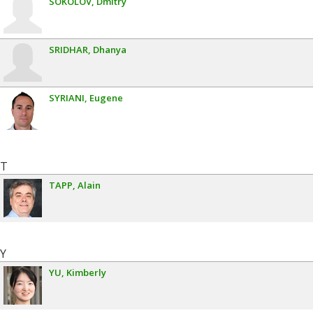
SOKOLOV
Dmitry
SRIDHAR
Dhanya
SYRIANI
Eugene
T
TAPP
Alain
Y
YU
Kimberly