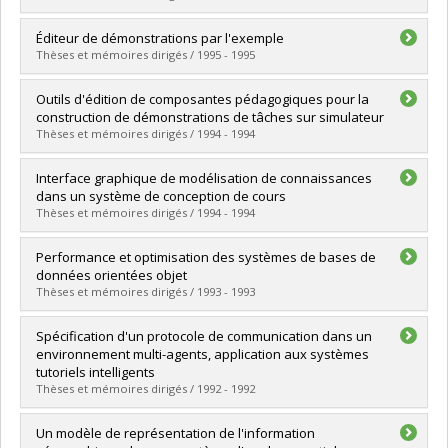
Lien vers le document dans Papyrus
Graduate :
Djamen, Jean-Yves
Éditeur de démonstrations par l'exemple
Cycle :
Doctoral
Thèses et mémoires dirigés / 1995 - 1995
Grade :
Ph. D.
Lien vers le document dans Papyrus
Graduate :
Abadie, Christophe
Outils d'édition de composantes pédagogiques pour la
Cycle :
Master's
construction de démonstrations de tâches sur simulateur
Grade :
M. Sc.
Thèses et mémoires dirigés / 1994 - 1994
Lien vers le document dans Papyrus
Graduate :
Quirion, Luc
Interface graphique de modélisation de connaissances
Cycle :
Master's
dans un système de conception de cours
Grade :
M. Sc.
Thèses et mémoires dirigés / 1994 - 1994
Lien vers le document dans Papyrus
Graduate :
Kengne, Anatole
Performance et optimisation des systèmes de bases de
Cycle :
Master's
données orientées objet
Grade :
M. Sc.
Thèses et mémoires dirigés / 1993 - 1993
Lien vers le document dans Papyrus
Graduate :
Nguyên, Văn Phuc
Spécification d'un protocole de communication dans un
Cycle :
Master's
environnement multi-agents, application aux systèmes
Grade :
M. Sc.
tutoriels intelligents
Lien vers le document dans Papyrus
Thèses et mémoires dirigés / 1992 - 1992
Graduate :
Ramazani, Dunia
Un modèle de représentation de l'information