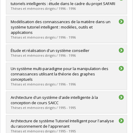
Cycle :
Master's
tutoriels intelligents : étude dans le cadre du projet SAFARI
Grade :
M. Sc.
Thèses et mémoires dirigés / 1996 - 1996
Lien vers le document dans Papyrus
Graduate :
Rabia, Nadjib
Modélisation des connaissances de la matière dans un
Cycle :
Master's
système tutoriel intelligent : modèles, outils et
Grade :
M. Sc.
applications
Lien vers le document dans Papyrus
Thèses et mémoires dirigés / 1996 - 1996
Graduate :
Nkambou, Roger
Étude et réalisation d'un système conseiller
Cycle :
Doctoral
Thèses et mémoires dirigés / 1996 - 1996
Grade :
Ph. D.
Lien vers le document dans Papyrus
Graduate :
Serroud, Abdallah
Un système multi-paradigme pour la manipulation des
Cycle :
Master's
connaissances utilisant la théorie des graphes
Grade :
M. Sc.
conceptuels
Lien vers le document dans Papyrus
Thèses et mémoires dirigés / 1996 - 1996
Graduate :
Kabbaj, Adil
Architecture d'un système d'aide intelligente à la
Cycle :
Doctoral
conception de cours SAICC
Grade :
Ph. D.
Thèses et mémoires dirigés / 1995 - 1995
Lien vers le document dans Papyrus
Graduate :
Kjiri, Laila
Architecture de système Tutoriel Intelligent pour l'analyse
Cycle :
Doctoral
du raisonnement de l'apprenant
Grade :
Ph. D.
Thèses et mémoires dirigés / 1995 - 1995