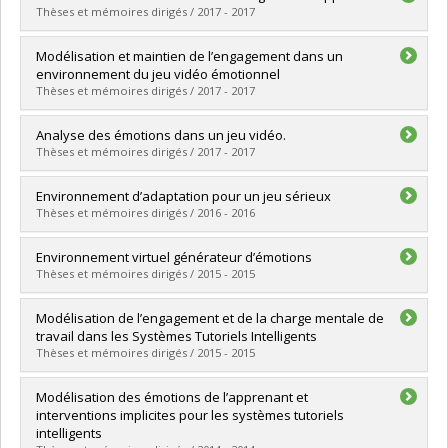
Cycle :
Master's
Thèses et mémoires dirigés / 2017 - 2017
Grade :
M. Sc.
Lien vers le document dans Papyrus
Graduate :
Ghali, Ramla
Modélisation et maintien de l’engagement dans un
Cycle :
Doctoral
environnement du jeu vidéo émotionnel
Grade :
Ph. D.
Thèses et mémoires dirigés / 2017 - 2017
Lien vers le document dans Papyrus
Graduate :
Bouslimi, Samira
Analyse des émotions dans un jeu vidéo.
Cycle :
Master's
Thèses et mémoires dirigés / 2017 - 2017
Grade :
M. Sc.
Lien vers le document dans Papyrus
Graduate :
Doumbouya, René Lanciné
Environnement d’adaptation pour un jeu sérieux
Cycle :
Master's
Thèses et mémoires dirigés / 2016 - 2016
Grade :
M. Sc.
Lien vers le document dans Papyrus
Graduate :
Ouellet, Sébastien
Environnement virtuel générateur d’émotions
Cycle :
Master's
Thèses et mémoires dirigés / 2015 - 2015
Grade :
M. Sc.
Lien vers le document dans Papyrus
Graduate :
Brosseau, Pierre-Olivier
Modélisation de l’engagement et de la charge mentale de
Cycle :
Master's
travail dans les Systèmes Tutoriels Intelligents
Grade :
M. Sc.
Thèses et mémoires dirigés / 2015 - 2015
Lien vers le document dans Papyrus
Graduate :
Chaouachi, Maher
Modélisation des émotions de l’apprenant et
Cycle :
Doctoral
interventions implicites pour les systèmes tutoriels
Grade :
Ph. D.
intelligents