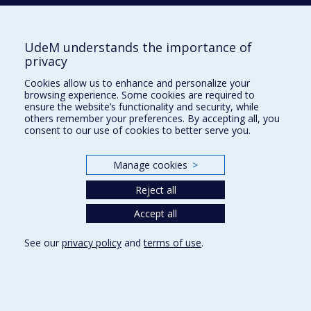
SALVAIL
Louis
UdeM understands the importance of
SOKOLOV
Dmitry
privacy
Cookies allow us to enhance and personalize your
browsing experience. Some cookies are required to
SRIDHAR
Dhanya
ensure the website’s functionality and security, while
others remember your preferences. By accepting all, you
consent to our use of cookies to better serve you.
SYRIANI
Eugene
Manage cookies
>
Reject all
Accept all
T
TAPP
Alain
See our
privacy policy
and
terms of use
.
Y