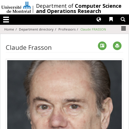
Passer
/
Department of
Computer Science
au
and Operations Research
contenu
Langues
Liens 
R
Menu
N
Home
Department directory
Professors
Claude FRASSON
Vcard
Imp
Claude Frasson