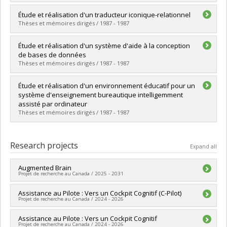
Lien vers le document dans Papyrus
Graduate :
Bengio, Samy
Étude et réalisation d'un traducteur iconique-relationnel
Cycle :
Master's
Thèses et mémoires dirigés / 1987 - 1987
Grade :
M. Sc.
Lien vers le document dans Papyrus
Graduate :
Bachr, Ahmed Abdélilah
Étude et réalisation d'un système d'aide à la conception
Cycle :
Master's
de bases de données
Grade :
M. Sc.
Thèses et mémoires dirigés / 1987 - 1987
Lien vers le document dans Papyrus
Graduate :
Kabbaj, Anas
Étude et réalisation d'un environnement éducatif pour un
Cycle :
Master's
système d'enseignement bureautique intelligemment
Grade :
M. Sc.
assisté par ordinateur
Lien vers le document dans Papyrus
Thèses et mémoires dirigés / 1987 - 1987
Graduate :
Ouazzani Touhami, Aziz
Cycle :
Master's
Research projects
Expand all
Grade :
M. Sc.
Lien vers le document dans Papyrus
Augmented Brain
Projet de recherche au Canada / 2025 - 2031
Lead researcher :
Assistance au Pilote : Vers un Cockpit Cognitif (C-Pilot)
Claude Frasson
Projet de recherche au Canada / 2024 - 2026
Funding sources:
CRSNG/Conseil de recherches en sciences
naturelles et génie du Canada (CRSNG)
Lead researcher :
Assistance au Pilote : Vers un Cockpit Cognitif
Roger Nkambou
Grant programs:
PVX20965-(RGP) Programme de subvention à
Projet de recherche au Canada / 2024 - 2026