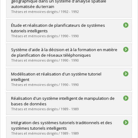
Cycle :
Master's
géographique dans un système d'analyse spatiale
Grade :
M. Sc.
automatisée du terrain
Lien vers le document dans Papyrus
Thèses et mémoires dirigés / 1992 - 1992
Graduate :
Carrier, Réjean
Étude et réalisation de planificateurs de systèmes
Cycle :
Master's
tutoriels intelligents
Grade :
M. Sc.
Thèses et mémoires dirigés / 1990 - 1990
Lien vers le document dans Papyrus
Graduate :
St-Gelais, André
Système d'aide à la décision et à la formation en matière
Cycle :
Master's
de planification de réseaux téléphoniques
Grade :
M. Sc.
Thèses et mémoires dirigés / 1990 - 1990
Lien vers le document dans Papyrus
Graduate :
Perreault, Marc
Modélisation et réalisation d'un système tutoriel
Cycle :
Master's
intelligent
Grade :
M. Sc.
Thèses et mémoires dirigés / 1990 - 1990
Lien vers le document dans Papyrus
Graduate :
Imbeau, Gilles
Réalisation d'un système intelligent de manipulation de
Cycle :
Doctoral
bases de données
Grade :
Ph. D.
Thèses et mémoires dirigés / 1989 - 1989
Lien vers le document dans Papyrus
Graduate :
Girard, Raynald
Intégration des systèmes tutoriels traditionnels et des
Cycle :
Master's
systèmes tutoriels intelligents
Grade :
M. Sc.
Thèses et mémoires dirigés / 1989 - 1989