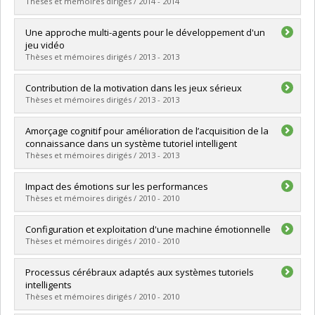
Lien vers le document dans Papyrus
Thèses et mémoires dirigés / 2014 - 2014
Graduate :
Jraidi, Imène
Une approche multi-agents pour le développement d'un
Cycle :
Doctoral
jeu vidéo
Grade :
Ph. D.
Thèses et mémoires dirigés / 2013 - 2013
Lien vers le document dans Papyrus
Graduate :
Asselin, Guillaume
Contribution de la motivation dans les jeux sérieux
Cycle :
Master's
Thèses et mémoires dirigés / 2013 - 2013
Grade :
M. Sc.
Lien vers le document dans Papyrus
Graduate :
Derbali, Lotfi
Amorçage cognitif pour amélioration de l’acquisition de la
Cycle :
Doctoral
connaissance dans un système tutoriel intelligent
Grade :
Ph. D.
Thèses et mémoires dirigés / 2013 - 2013
Lien vers le document dans Papyrus
Graduate :
Chalfoun, Pierre
Impact des émotions sur les performances
Cycle :
Doctoral
Thèses et mémoires dirigés / 2010 - 2010
Grade :
Ph. D.
Lien vers le document dans Papyrus
Graduate :
Ghali, Ramla
Configuration et exploitation d'une machine émotionnelle
Cycle :
Master's
Thèses et mémoires dirigés / 2010 - 2010
Grade :
M. Sc.
Lien vers le document dans Papyrus
Graduate :
Trabelsi, Amine
Processus cérébraux adaptés aux systèmes tutoriels
Cycle :
Master's
intelligents
Grade :
M. Sc.
Thèses et mémoires dirigés / 2010 - 2010
Lien vers le document dans Papyrus