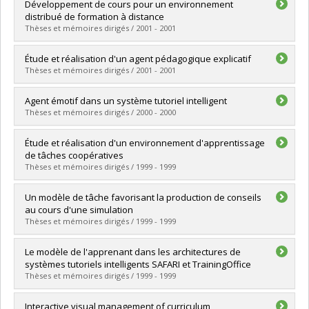
Graduate :
Bélanger, Simon
Développement de cours pour un environnement
Cycle :
Master's
distribué de formation à distance
Grade :
M. Sc.
Thèses et mémoires dirigés / 2001 - 2001
Lien vers le document dans Papyrus
Graduate :
Gardouh, El Bachir
Étude et réalisation d'un agent pédagogique explicatif
Cycle :
Master's
Thèses et mémoires dirigés / 2001 - 2001
Grade :
M. Sc.
Lien vers le document dans Papyrus
Graduate :
Zouaq, Amal
Agent émotif dans un système tutoriel intelligent
Cycle :
Master's
Thèses et mémoires dirigés / 2000 - 2000
Grade :
M. Sc.
Lien vers le document dans Papyrus
Graduate :
Abou-Jaoude, Sassine C.
Étude et réalisation d'un environnement d'apprentissage
Cycle :
Master's
de tâches coopératives
Grade :
M. Sc.
Thèses et mémoires dirigés / 1999 - 1999
Lien vers le document dans Papyrus
Graduate :
Rossignol, Jean-Yves
Un modèle de tâche favorisant la production de conseils
Cycle :
Master's
au cours d'une simulation
Grade :
M. Sc.
Thèses et mémoires dirigés / 1999 - 1999
Lien vers le document dans Papyrus
Graduate :
Demers, Francis
Le modèle de l'apprenant dans les architectures de
Cycle :
Master's
systèmes tutoriels intelligents SAFARI et TrainingOffice
Grade :
M. Sc.
Thèses et mémoires dirigés / 1999 - 1999
Lien vers le document dans Papyrus
Graduate :
Dufour, Claude
Interactive visual management of curriculum