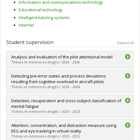
Information and communications technology
Educational technology
Intelligent tutoring systems
Internet
Student supervision
Expand all
Analysis and evaluation of the pilot attentional model
Thèses et mémoires dirigés / 2024 - 2024
Graduate :
Ghaderi, Maryam
Detecting pre-error states and process deviations
Cycle :
Master's
resulting from cognitive overload in aircraft pilots
Grade :
M. Sc.
Thèses et mémoires dirigés / 2024 - 2024
Lien vers le document dans Papyrus
Graduate :
Pietracupa, Massimo
Detection, recuperation and cross-subject classification of
Cycle :
Master's
mental fatigue
Grade :
M. Sc.
Thèses et mémoires dirigés / 2023 - 2023
Lien vers le document dans Papyrus
Graduate :
Hajj Assaf, Alyssa
Attention, concentration, and distraction measure using
Cycle :
Master's
EEG and eye tracking in virtual reality
Grade :
M. Sc.
Thèses et mémoires dirigés / 2023 - 2023