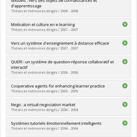
textuels : vers des objets de connaissances et
Lien vers le document dans Papyrus
d'apprentissage
Thèses et mémoires dirigés / 2008 - 2008
Graduate :
Zouaq, Amal
Motivation et culture en e-learning
Cycle :
Doctoral
Thèses et mémoires dirigés / 2007 - 2007
Grade :
Ph. D.
Lien vers le document dans Papyrus
Graduate :
Blanchard, Emmanuel G.
Vers un système d'enseignement à distance efficace
Cycle :
Doctoral
Thèses et mémoires dirigés / 2007 - 2007
Grade :
Ph. D.
Lien vers le document dans Papyrus
Graduate :
Kiared, Abou-Sofiane
QUERI : un système de question-réponse collaboratif et
Cycle :
Master's
interactif
Grade :
M. Sc.
Thèses et mémoires dirigés / 2006 - 2006
Lien vers le document dans Papyrus
Graduate :
Merdaoui, Badis
Cooperative agents for enhancing learner practice
Cycle :
Master's
Thèses et mémoires dirigés / 2005 - 2005
Grade :
M. Sc.
Lien vers le document dans Papyrus
Graduate :
Chen, Hongtao
Nego : a virtual negociation market
Cycle :
Master's
Thèses et mémoires dirigés / 2004 - 2004
Grade :
M. Sc.
Lien vers le document dans Papyrus
Graduate :
Li, Dongfang
Systèmes tutoriels émotionnellement intelligents
Cycle :
Master's
Thèses et mémoires dirigés / 2004 - 2004
Grade :
M. Sc.