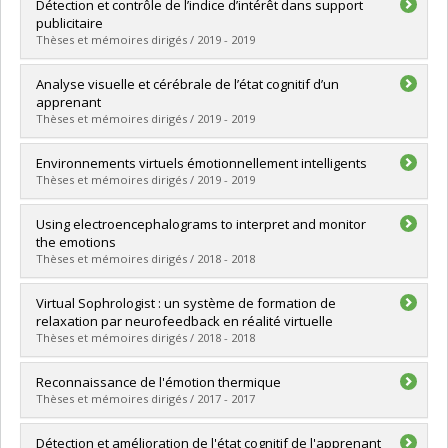
Graduate :
Dakoure, Caroline
Détection et contrôle de l’indice d’intérêt dans support
Cycle :
Master's
publicitaire
Grade :
M. Sc.
Thèses et mémoires dirigés / 2019 - 2019
Lien vers le document dans Papyrus
Graduate :
Isabelle, Maxime
Analyse visuelle et cérébrale de l’état cognitif d’un
Cycle :
Master's
apprenant
Grade :
M. Sc.
Thèses et mémoires dirigés / 2019 - 2019
Lien vers le document dans Papyrus
Graduate :
Ben Khedher, Asma
Environnements virtuels émotionnellement intelligents
Cycle :
Doctoral
Thèses et mémoires dirigés / 2019 - 2019
Grade :
Ph. D.
Lien vers le document dans Papyrus
Graduate :
Benlamine, Mohamed Sahbi
Using electroencephalograms to interpret and monitor
Cycle :
Doctoral
the emotions
Grade :
Ph. D.
Thèses et mémoires dirigés / 2018 - 2018
Lien vers le document dans Papyrus
Graduate :
Shahab, Amin
Virtual Sophrologist : un système de formation de
Cycle :
Master's
relaxation par neurofeedback en réalité virtuelle
Grade :
M.S.I.
Thèses et mémoires dirigés / 2018 - 2018
Lien vers le document dans Papyrus
Graduate :
Gu, Guoxin
Reconnaissance de l'émotion thermique
Cycle :
Master's
Thèses et mémoires dirigés / 2017 - 2017
Grade :
M. Sc.
Lien vers le document dans Papyrus
Graduate :
Fu, Yang
Détection et amélioration de l'état cognitif de l'apprenant