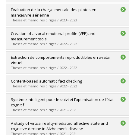
Lien vers le document dans Papyrus
Graduate :
Zarour, Mahdi
Évaluation de la charge mentale des pilotes en
Cycle :
Master's
manœuvre aérienne
Grade :
M. Sc.
Thèses et mémoires dirigés / 2023 - 2023
Lien vers le document dans Papyrus
Graduate :
Antoine, Maxime
Creation of a vocal emotional profile (VEP) and
Cycle :
Master's
measurement tools
Grade :
M.S.I.
Thèses et mémoires dirigés / 2022 - 2022
Lien vers le document dans Papyrus
Graduate :
Aghajani, Mahsa
Extraction de comportements reproductibles en avatar
Cycle :
Master's
virtuel
Grade :
M. Sc.
Thèses et mémoires dirigés / 2022 - 2022
Lien vers le document dans Papyrus
Graduate :
Dare, Kodjine
Content-based automatic fact checking
Cycle :
Master's
Thèses et mémoires dirigés / 2022 - 2022
Grade :
M. Sc.
Lien vers le document dans Papyrus
Graduate :
Orthlieb, Teo
Système intelligent pour le suivi et l’optimisation de l’état
Cycle :
Master's
cognitif
Grade :
M. Sc.
Thèses et mémoires dirigés / 2021 - 2021
Lien vers le document dans Papyrus
Graduate :
Ben Abdessalem, Hamdi
A study of virtual reality-mediated affective state and
Cycle :
Doctoral
cognitive decline in Alzheimer’s disease
Grade :
Ph. D.
Thèses et mémoires dirigés / 2021 - 2021