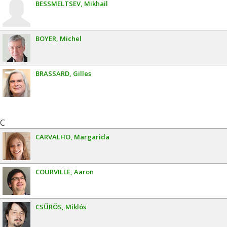
BESSMELTSEV
Mikhail
BOYER
Michel
BRASSARD
Gilles
C
CARVALHO
Margarida
COURVILLE
Aaron
CSŰRÖS
Miklós