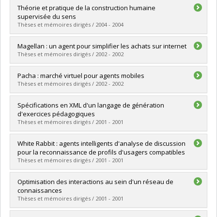
Lien vers le document dans Papyrus
Graduate :
Ochs, Magalie
Théorie et pratique de la construction humaine
Cycle :
Master's
supervisée du sens
Grade :
M. Sc.
Thèses et mémoires dirigés / 2004 - 2004
Lien vers le document dans Papyrus
Graduate :
Rouane, Khalid
Magellan : un agent pour simplifier les achats sur internet
Cycle :
Doctoral
Thèses et mémoires dirigés / 2002 - 2002
Grade :
Ph. D.
Lien vers le document dans Papyrus
Graduate :
Paturel, Jonathan
Pacha : marché virtuel pour agents mobiles
Cycle :
Master's
Thèses et mémoires dirigés / 2002 - 2002
Grade :
M. Sc.
Lien vers le document dans Papyrus
Graduate :
Youssef, Mounir
Spécifications en XML d'un langage de génération
Cycle :
Master's
d'exercices pédagogiques
Grade :
M. Sc.
Thèses et mémoires dirigés / 2001 - 2001
Lien vers le document dans Papyrus
Graduate :
Boukherouaa, El Bachir
White Rabbit : agents intelligents d'analyse de discussion
Cycle :
Master's
pour la reconnaissance de profils d'usagers compatibles
Grade :
M. Sc.
Thèses et mémoires dirigés / 2001 - 2001
Lien vers le document dans Papyrus
Graduate :
Thibodeau, Marc-André
Optimisation des interactions au sein d'un réseau de
Cycle :
Master's
connaissances
Grade :
M. Sc.
Thèses et mémoires dirigés / 2001 - 2001
Lien vers le document dans Papyrus