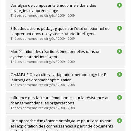
Graduate :
Heraz, Alicia
L’analyse de composants émotionnels dans des
Cycle :
Doctoral
stratégies d’apprentissage
Grade :
Ph. D.
Thèses et mémoires dirigés / 2009 - 2009
Lien vers le document dans Papyrus
Graduate :
Cioboiu, Emilia Alina
Effet des actions pédagogiques sur l'état émotionnel de
Cycle :
Master's
l'apprenant dans un système tutoriel intelligent
Grade :
M. Sc.
Thèses et mémoires dirigés / 2009 - 2009
Lien vers le document dans Papyrus
Graduate :
Benadada, Khadija
Modélisation des réactions émotionnelles dans un
Cycle :
Master's
système tutoriel intelligent
Grade :
M. Sc.
Thèses et mémoires dirigés / 2009 - 2009
Lien vers le document dans Papyrus
Graduate :
Chaffar, Soumaya
C.A.M.E.L.E.O. : a cultural adaptation methodology for E-
Cycle :
Doctoral
learning environment optimization
Grade :
Ph. D.
Thèses et mémoires dirigés / 2008 - 2008
Lien vers le document dans Papyrus
Graduate :
Razaki, Ryad Adebola
Influence des facteurs émotionnels sur la résistance au
Cycle :
Master's
changement dans les organisations
Grade :
M. Sc.
Thèses et mémoires dirigés / 2008 - 2008
Lien vers le document dans Papyrus
Graduate :
Menezes, Ilusca Lima Lopes de
Une approche d'ingénierie ontologique pour l'acquisition
Cycle :
Master's
et l'exploitation des connaissances à partir de documents
Grade :
M. Sc.