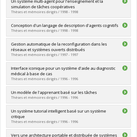
Graduate :
Lupascu, Daniela Suzana
Un système multi-agent pour l'enseignement et la
Cycle :
Master's
simulation de tâches coopératives
Grade :
M. Sc.
Thèses et mémoires dirigés / 1998 - 1998
Lien vers le document dans Papyrus
Graduate :
Tadié Guepfu, Serge
Conception d'un langage de description d'agents cognitifs
Cycle :
Doctoral
Thèses et mémoires dirigés / 1998 - 1998
Grade :
Ph. D.
Lien vers le document dans Papyrus
Graduate :
De Léan, Charles
Gestion automatique de la reconfiguration dans les
Cycle :
Master's
réseaux et systèmes ouverts distribués
Grade :
M. Sc.
Thèses et mémoires dirigés / 1997 - 1997
Lien vers le document dans Papyrus
Graduate :
Dini, Petre
Interface iconique pour un système d'aide au diagnostic
Cycle :
Doctoral
médical à base de cas
Grade :
Ph. D.
Thèses et mémoires dirigés / 1996 - 1996
Lien vers le document dans Papyrus
Graduate :
Talbi, Hichem
Un modèle de l'apprenant basé sur les tâches
Cycle :
Master's
Thèses et mémoires dirigés / 1996 - 1996
Grade :
M. Sc.
Lien vers le document dans Papyrus
Graduate :
Duperval, Laurent
Un système tutorial intelligent basé sur un système
Cycle :
Master's
critique
Grade :
M. Sc.
Thèses et mémoires dirigés / 1996 - 1996
Lien vers le document dans Papyrus
Graduate :
Jebel, Imed
Vers une architecture portable et distribuée de systèmes