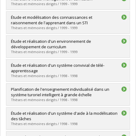
Cycle :
Master's
Thèses et mémoires dirigés / 1999 - 1999
Grade :
M. Sc.
Lien vers le document dans Papyrus
Graduate :
Guo, Ruibiao
Étude et modélisation des connaissances et
Cycle :
Doctoral
raisonnement de l'apprenant dans un STI
Grade :
Ph. D.
Thèses et mémoires dirigés / 1999 - 1999
Lien vers le document dans Papyrus
Graduate :
Shiri-Ahmadabadi, Mohammad-Ebrahim
Étude et réalisation d'un environnement de
Cycle :
Doctoral
développement de curriculum
Grade :
Ph. D.
Thèses et mémoires dirigés / 1999 - 1999
Lien vers le document dans Papyrus
Graduate :
Rouane, Khalid
Étude et réalisation d'un système convivial de télé-
Cycle :
Master's
apprentissage
Grade :
M. Sc.
Thèses et mémoires dirigés / 1998 - 1998
Lien vers le document dans Papyrus
Graduate :
Martin, Louis
Planification de l'enseignement individualisé dans un
Cycle :
Master's
système turoriel intelligent à grande échelle
Grade :
M. Sc.
Thèses et mémoires dirigés / 1998 - 1998
Lien vers le document dans Papyrus
Graduate :
Lê, Tang-Ho
Étude et réalisation d'un système d'aide à la modélisation
Cycle :
Doctoral
des tâches
Grade :
Ph. D.
Thèses et mémoires dirigés / 1998 - 1998
Lien vers le document dans Papyrus