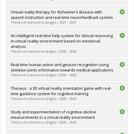
Lien vers le document dans Papyrus
Graduate :
Byrns, Alexie
Virtual reality therapy for Alzheimer’s disease with
Cycle :
Master's
speech instruction and real-time neurofeedback system
Grade :
M. Sc.
Thèses et mémoires dirigés / 2021 - 2021
Lien vers le document dans Papyrus
Graduate :
Ai, Yan
An intelligent real-time help system for clinical reasoning
Cycle :
Master's
in virtual reality environment based on emotional
Grade :
M. Sc.
analysis
Lien vers le document dans Papyrus
Thèses et mémoires dirigés / 2020 - 2020
Graduate :
Ye, Qiang
Real-time human action and gesture recognition using
Cycle :
Master's
skeleton joints information towards medical applications
Grade :
M. Sc.
Thèses et mémoires dirigés / 2020 - 2020
Lien vers le document dans Papyrus
Graduate :
Kibbanahalli Shivalingappa, Marulasidda Swamy
Theseus : a 3D virtual reality orientation game with real-
Cycle :
Master's
time guidance system for cognitive training
Grade :
M. Sc.
Thèses et mémoires dirigés / 2020 - 2020
Lien vers le document dans Papyrus
Graduate :
Jha, Manish Kumar
Study and experimentation of cognitive decline
Cycle :
Master's
measurements in a virtual reality environment
Grade :
M. Sc.
Thèses et mémoires dirigés / 2020 - 2020
Lien vers le document dans Papyrus