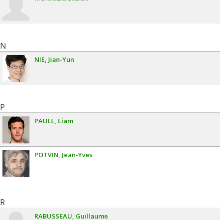
N
NIE
Jian-Yun
P
PAULL
Liam
POTVIN
Jean-Yves
R
RABUSSEAU
Guillaume