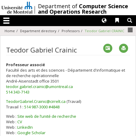
Passer
/
Department of
Computer Science
au
and Operations Research
contenu
Langues
Liens 
R
Menu
N
Home
Department directory
Professors
Teodor Gabriel CRAINIC
Vcard
Imp
Teodor Gabriel Crainic
Professeur associé
Faculté des arts et des sciences - Département d'informatique et
de recherche opérationnelle
André-Aisenstadt
office 3501
teodor.gabriel.crainic@umontreal.ca
514 343-7143
TeodorGabriel.Crainic@cirrelt.ca
(Travail)
Courriels
Travail 1 :
514 987-3000 #4848
Web :
Site web de l’unité de recherche
Web :
CV
Web :
LinkedIn
Web :
Google Scholar