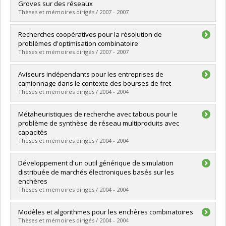
Cycle :
Doctoral
Groves sur des réseaux
Grade :
Ph. D.
Thèses et mémoires dirigés / 2007 - 2007
Lien vers le document dans Papyrus
Graduate :
Lannez, Sébastien
Recherches coopératives pour la résolution de
Cycle :
Master's
problèmes d'optimisation combinatoire
Grade :
M. Sc.
Thèses et mémoires dirigés / 2007 - 2007
Lien vers le document dans Papyrus
Graduate :
Le Bouthillier, Alexandre
Aviseurs indépendants pour les entreprises de
Cycle :
Doctoral
camionnage dans le contexte des bourses de fret
Grade :
Ph. D.
Thèses et mémoires dirigés / 2004 - 2004
Lien vers le document dans Papyrus
Graduate :
Ghita, Stela
Métaheuristiques de recherche avec tabous pour le
Cycle :
Master's
problème de synthèse de réseau multiproduits avec
Grade :
M. Sc.
capacités
Lien vers le document dans Papyrus
Thèses et mémoires dirigés / 2004 - 2004
Graduate :
Ghamlouche, Ilfat
Développement d'un outil générique de simulation
Cycle :
Doctoral
distribuée de marchés électroniques basés sur les
Grade :
Ph. D.
enchères
Lien vers le document dans Papyrus
Thèses et mémoires dirigés / 2004 - 2004
Graduate :
Khemila, Mohamed Ali
Modèles et algorithmes pour les enchères combinatoires
Cycle :
Master's
Thèses et mémoires dirigés / 2004 - 2004