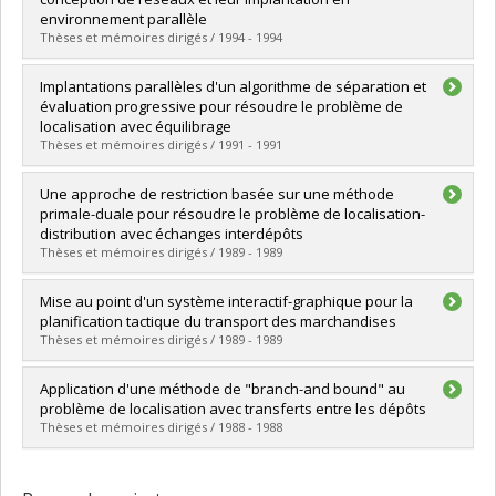
Grade :
M. Sc.
environnement parallèle
Lien vers le document dans Papyrus
Thèses et mémoires dirigés / 1994 - 1994
Graduate :
Gendron, Bernard
Implantations parallèles d'un algorithme de séparation et
Cycle :
Doctoral
évaluation progressive pour résoudre le problème de
Grade :
Ph. D.
localisation avec équilibrage
Lien vers le document dans Papyrus
Thèses et mémoires dirigés / 1991 - 1991
Graduate :
Gendron, Bernard
Une approche de restriction basée sur une méthode
Cycle :
Master's
primale-duale pour résoudre le problème de localisation-
Grade :
M. Sc.
distribution avec échanges interdépôts
Lien vers le document dans Papyrus
Thèses et mémoires dirigés / 1989 - 1989
Graduate :
Tétreault, Nicole
Mise au point d'un système interactif-graphique pour la
Cycle :
Master's
planification tactique du transport des marchandises
Grade :
M. Sc.
Thèses et mémoires dirigés / 1989 - 1989
Lien vers le document dans Papyrus
Graduate :
Mondou, Jean-François
Application d'une méthode de "branch-and bound" au
Cycle :
Master's
problème de localisation avec transferts entre les dépôts
Grade :
M. Sc.
Thèses et mémoires dirigés / 1988 - 1988
Lien vers le document dans Papyrus
Graduate :
Hodgson, Jacques
Cycle :
Master's