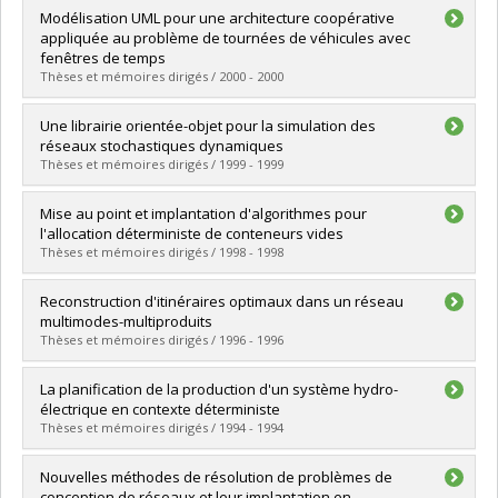
Graduate :
Benterki, Amina
Modélisation UML pour une architecture coopérative
Cycle :
Master's
appliquée au problème de tournées de véhicules avec
Grade :
M. Sc.
fenêtres de temps
Lien vers le document dans Papyrus
Thèses et mémoires dirigés / 2000 - 2000
Graduate :
Le Bouthillier, Alexandre
Une librairie orientée-objet pour la simulation des
Cycle :
Master's
réseaux stochastiques dynamiques
Grade :
M. Sc.
Thèses et mémoires dirigés / 1999 - 1999
Lien vers le document dans Papyrus
Graduate :
Demers, Jocelyn
Mise au point et implantation d'algorithmes pour
Cycle :
Master's
l'allocation déterministe de conteneurs vides
Grade :
M. Sc.
Thèses et mémoires dirigés / 1998 - 1998
Lien vers le document dans Papyrus
Graduate :
Abrache, Jawad
Reconstruction d'itinéraires optimaux dans un réseau
Cycle :
Master's
multimodes-multiproduits
Grade :
M. Sc.
Thèses et mémoires dirigés / 1996 - 1996
Lien vers le document dans Papyrus
Graduate :
Charland, Yves
La planification de la production d'un système hydro-
Cycle :
Master's
électrique en contexte déterministe
Grade :
M. Sc.
Thèses et mémoires dirigés / 1994 - 1994
Lien vers le document dans Papyrus
Graduate :
Béland, Diane
Nouvelles méthodes de résolution de problèmes de
Cycle :
Master's
conception de réseaux et leur implantation en