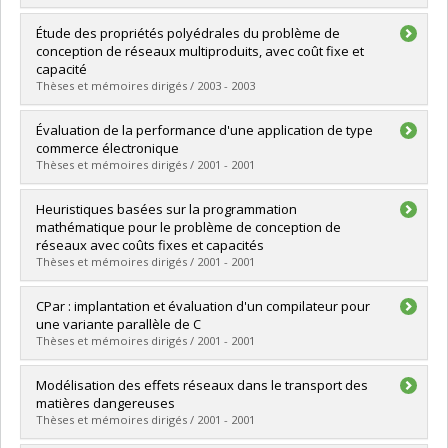
Grade :
M. Sc.
Lien vers le document dans Papyrus
Graduate :
Abrache, Jawad
Étude des propriétés polyédrales du problème de
Cycle :
Doctoral
conception de réseaux multiproduits, avec coût fixe et
Grade :
Ph. D.
capacité
Lien vers le document dans Papyrus
Thèses et mémoires dirigés / 2003 - 2003
Graduate :
Chouman, Mervat
Évaluation de la performance d'une application de type
Cycle :
Doctoral
commerce électronique
Grade :
Ph. D.
Thèses et mémoires dirigés / 2001 - 2001
Lien vers le document dans Papyrus
Graduate :
Helou, Charles
Heuristiques basées sur la programmation
Cycle :
Master's
mathématique pour le problème de conception de
Grade :
M. Sc.
réseaux avec coûts fixes et capacités
Lien vers le document dans Papyrus
Thèses et mémoires dirigés / 2001 - 2001
Graduate :
Hernu, Geneviève
CPar : implantation et évaluation d'un compilateur pour
Cycle :
Master's
une variante parallèle de C
Grade :
M. Sc.
Thèses et mémoires dirigés / 2001 - 2001
Lien vers le document dans Papyrus
Graduate :
Methot, Éric
Modélisation des effets réseaux dans le transport des
Cycle :
Master's
matières dangereuses
Grade :
M. Sc.
Thèses et mémoires dirigés / 2001 - 2001
Lien vers le document dans Papyrus