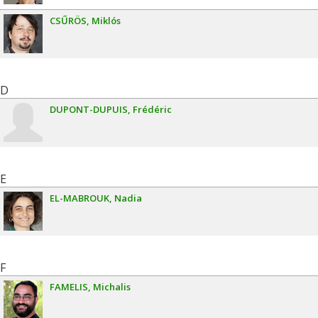
CSŰRÖS
Miklós
D
DUPONT-DUPUIS
Frédéric
E
EL-MABROUK
Nadia
F
FAMELIS
Michalis