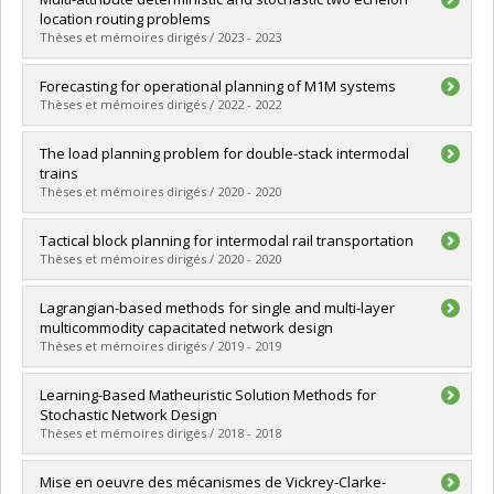
location routing problems
Thèses et mémoires dirigés / 2023 - 2023
Graduate :
Escobar Vargas, David
Forecasting for operational planning of M1M systems
Cycle :
Doctoral
Thèses et mémoires dirigés / 2022 - 2022
Grade :
Ph. D.
Lien vers le document dans Papyrus
Graduate :
Amini, Mohammad
The load planning problem for double-stack intermodal
Cycle :
Master's
trains
Grade :
M. Sc.
Thèses et mémoires dirigés / 2020 - 2020
Lien vers le document dans Papyrus
Graduate :
Mantovani, Serena
Tactical block planning for intermodal rail transportation
Cycle :
Master's
Thèses et mémoires dirigés / 2020 - 2020
Grade :
M. Sc.
Lien vers le document dans Papyrus
Graduate :
Morganti, Gianluca
Lagrangian-based methods for single and multi-layer
Cycle :
Master's
multicommodity capacitated network design
Grade :
M. Sc.
Thèses et mémoires dirigés / 2019 - 2019
Lien vers le document dans Papyrus
Graduate :
Akhavan Kazemzadeh, Mohammad Rahim
Learning-Based Matheuristic Solution Methods for
Cycle :
Doctoral
Stochastic Network Design
Grade :
Ph. D.
Thèses et mémoires dirigés / 2018 - 2018
Lien vers le document dans Papyrus
Graduate :
Sarayloo, Fatemeh
Mise en oeuvre des mécanismes de Vickrey-Clarke-