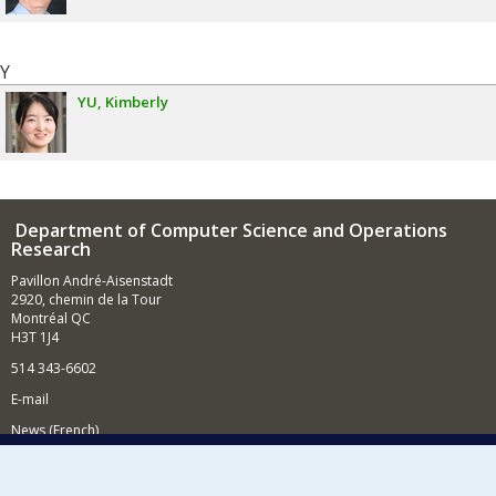
Y
YU
Kimberly
Department of Computer Science and Operations
Research
Pavillon André-Aisenstadt
2920, chemin de la Tour
Montréal QC
H3T 1J4
514 343-6602
E-mail
News (French)
Activities (French)