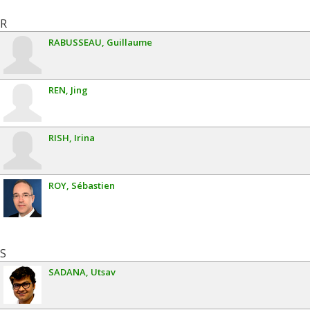
R
RABUSSEAU
Guillaume
REN
Jing
RISH
Irina
ROY
Sébastien
S
SADANA
Utsav