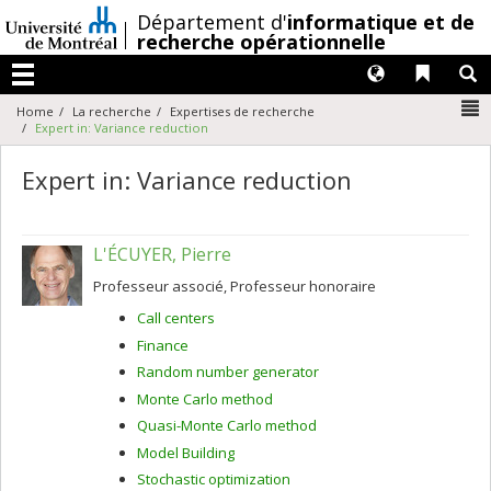
Passer
/
Département d'
informatique et de
au
recherche opérationnelle
contenu
Langues
Liens 
R
Menu
N
Home
La recherche
Expertises de recherche
Expert in: Variance reduction
Expert in: Variance reduction
L'ÉCUYER, Pierre
Professeur associé, Professeur honoraire
Call centers
Finance
Random number generator
Monte Carlo method
Quasi-Monte Carlo method
Model Building
Stochastic optimization