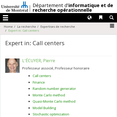
Passer
/
Département d'
informatique et de
au
recherche opérationnelle
contenu
Langues
Liens 
R
Menu
N
Home
La recherche
Expertises de recherche
Expert in: Call centers
Expert in: Call centers
L'ÉCUYER, Pierre
Professeur associé, Professeur honoraire
Call centers
Finance
Random number generator
Monte Carlo method
Quasi-Monte Carlo method
Model Building
Stochastic optimization