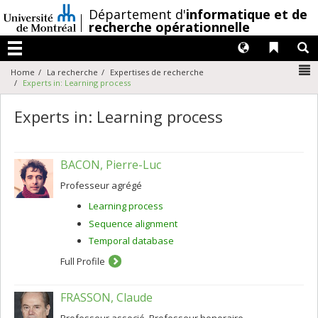
Passer
/
Département d'
informatique et de
au
recherche opérationnelle
contenu
Langues
Liens 
R
Menu
N
Home
La recherche
Expertises de recherche
Experts in: Learning process
Experts in: Learning process
BACON, Pierre-Luc
Professeur agrégé
Learning process
Sequence alignment
Temporal database
Full Profile
FRASSON, Claude