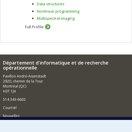
Data structures
Nonlinear programming
Multispectral imaging
Full Profile
Département d'informatique et de recherche
opérationnelle
Pavillon André-Aisenstadt
2920, chemin de la Tour
Montréal (QC)
H3T 1J4
514 343-6602
Courriel
Nouvelles
Activités