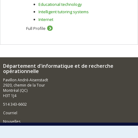
Educational technology
Intelligent tutoring systems
Internet
Full Profile
Département d'informatique et de recherche
opérationnelle
Pavillon André-Aisenstadt
2920, chemin de la Tour
Montréal (QC)
H3T 1J4
514 343-6602
Courriel
Nouvelles
Activités