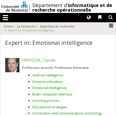
Passer
/
Département d'
informatique et de
au
recherche opérationnelle
contenu
Langues
Liens 
R
Menu
N
Home
La recherche
Expertises de recherche
Expert in: Emotional intelligence
Expert in: Emotional intelligence
FRASSON, Claude
Professeur associé, Professeur honoraire
Artificial intelligence
Distance education
Emotional intelligence
Brain–computer interface
Learning process
Educational strategies
Information and communications technology